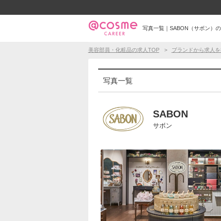
写真一覧｜SABON（サボン）
美容部員・化粧品の求人TOP
ブランドから求人を
写真一覧
SABON
サボン