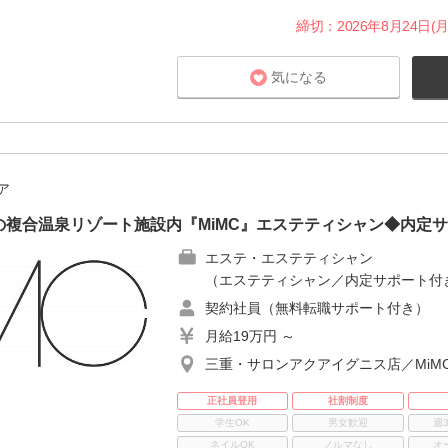
締切：2026年8月24日(月
気になる
ア
の複合温泉リゾート施設内『MiMC』エステティシャン◆内定
エステ・エステティシャン
（エステティシャン／内定サポート付
契約社員（無料転職サポート付き）
月給19万円 ～
三重・サロンアクアイグニス店／MiM
正社員登用
社割制度
学生OK
男女歓迎
週
ネイルOK
ノルマなし
オ