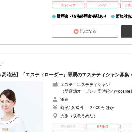
スキンケア
メイク
ナチ
履歴書・職務経歴書添削あり
面接対策
気になる
ア
＆高時給】『エスティローダー』専属のエステティシャン募集
エステ・エステティシャン
（新店舗オープン／高時給／@cosm
派遣
時給1,800円 ～ 2,000円 ほか
大阪（阪急うめだ）
正社員登用
社割制度