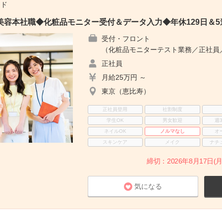
ード
美容本社職◆化粧品モニター受付＆データ入力◆年休129日＆
受付・フロント
（化粧品モニターテスト業務／正社員／
正社員
月給25万円 ～
東京（恵比寿）
正社員登用
社割制度
学生OK
男女歓迎
週
ネイルOK
ノルマなし
オ
スキンケア
メイク
ナチ
締切：2026年8月17日(月
気になる