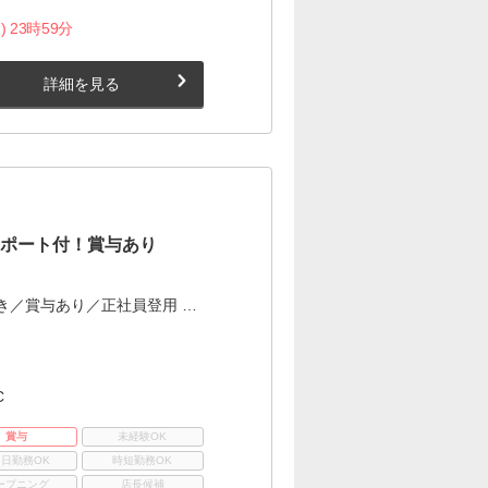
) 23時59分
詳細を見る
サポート付！賞与あり
き／賞与あり／正社員登用 …
C
賞与
未経験OK
3日勤務OK
時短勤務OK
ープニング
店長候補