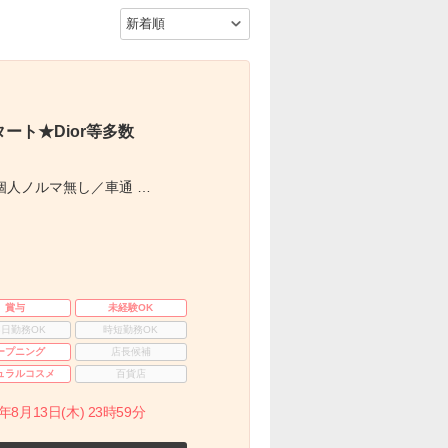
ト★Dior等多数
個人ノルマ無し／車通 …
賞与
未経験OK
3日勤務OK
時短勤務OK
ープニング
店長候補
ュラルコスメ
百貨店
月13日(木) 23時59分