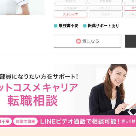
学生OK
男女歓迎
週
ネイルOK
ノルマなし
オ
スキンケア
メイク
ナチ
履歴書不要
転職サポートあり
気になる