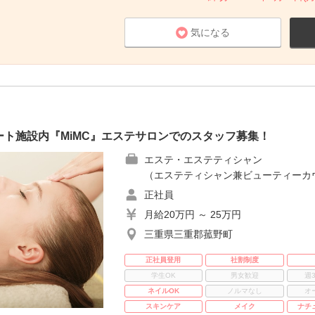
気になる
ト施設内『MiMC』エステサロンでのスタッフ募集！
エステ・エステティシャン
（エステティシャン兼ビューティーカ
正社員
月給20万円 ～ 25万円
三重県三重郡菰野町
正社員登用
社割制度
学生OK
男女歓迎
週
ネイルOK
ノルマなし
オ
スキンケア
メイク
ナチ