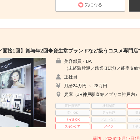
気になる
／面接1回】賞与年2回◆資生堂ブランドなど扱うコスメ専門店
美容部員・BA
（未経験歓迎／残業ほぼ無／能率支給
正社員
月給24万円 ～ 28万円
兵庫（JR神戸駅直結／プリコ神戸内）
正社員登用
社割制度
学生OK
男女歓迎
週
ネイルOK
ノルマなし
オ
スキンケア
メイク
ナチ
締切：2026年8月17日(月