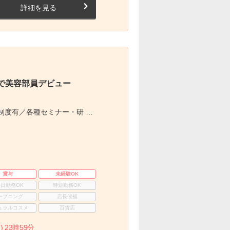
詳細を見る
で美容部員デビュー
制度有／各種セミナー・研 …
賞与
未経験OK
3日勤務OK
時短勤務OK
ープニング
店長候補
ュラルコスメ
百貨店
) 23時59分