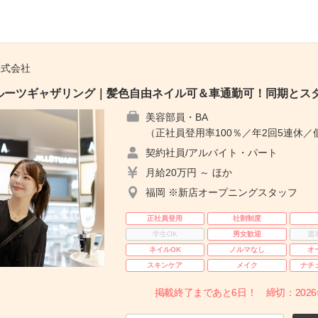
株式会社
ーツギャザリング｜髪色自由ネイル可＆車通勤可！同期とスター
美容部員・BA
（正社員登用率100％／年2回5連休／
契約社員/アルバイト・パート
月給20万円 ～ ほか
福岡 ※新店オープニングスタッフ
正社員登用
社割制度
学生OK
男女歓迎
週
ネイルOK
ノルマなし
オ
スキンケア
メイク
ナチ
掲載終了まであと6日！ 締切：2026年8