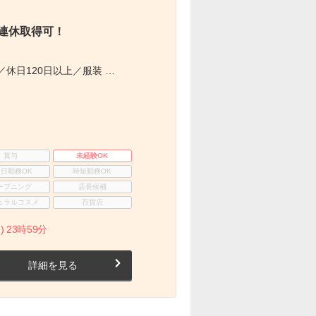
5連休取得可！
休日120日以上／服装 …
賞与
未経験OK
3日勤務OK
時短勤務OK
ープニング
店長候補
ュラルコスメ
百貨店
) 23時59分
詳細を見る