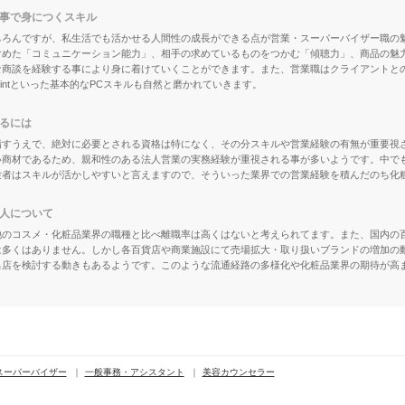
事で身につくスキル
ちろんですが、私生活でも活かせる人間性の成長ができる点が営業・スーパーバイザー職の
含めた「コミュニケーション能力」、相手の求めているものをつかむ「傾聴力」、商品の魅
な商談を経験する事により身に着けていくことができます。また、営業職はクライアントと
rPointといった基本的なPCスキルも自然と磨かれていきます。
るには
指すうえで、絶対に必要とされる資格は特になく、その分スキルや営業経験の有無が重要視
い商材であるため、親和性のある法人営業の実務経験が重視される事が多いようです。中で
験者はスキルが活かしやすいと言えますので、そういった業界での営業経験を積んだのち化
人について
他のコスメ・化粧品業界の職種と比べ離職率は高くはないと考えられてます。また、国内の
は多くはありません。しかし各百貨店や商業施設にて売場拡大・取り扱いブランドの増加の
出店を検討する動きもあるようです。このような流通経路の多様化や化粧品業界の期待が高
スーパーバイザー
一般事務・アシスタント
美容カウンセラー