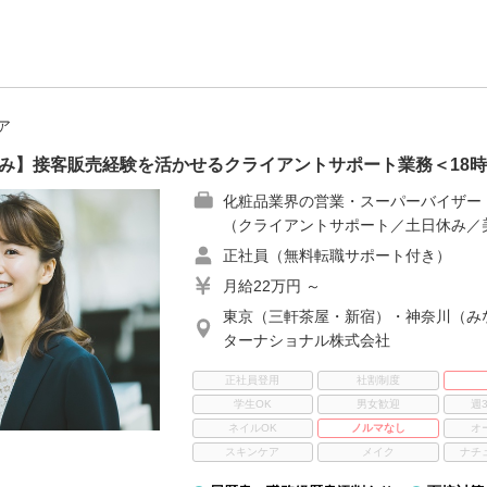
ア
み】接客販売経験を活かせるクライアントサポート業務＜18時
化粧品業界の営業・スーパーバイザー
（クライアントサポート／土日休み／
正社員（無料転職サポート付き）
月給22万円 ～
東京（三軒茶屋・新宿）・神奈川（み
ターナショナル株式会社
正社員登用
社割制度
学生OK
男女歓迎
週
ネイルOK
ノルマなし
オ
スキンケア
メイク
ナチ