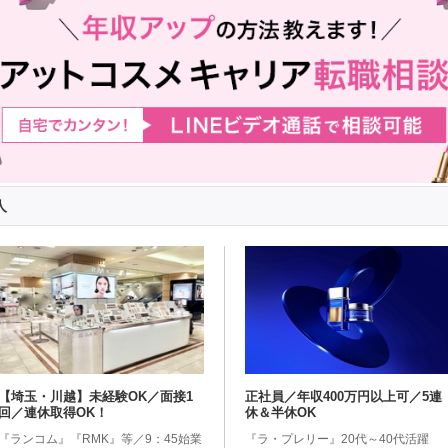
人
【埼玉・川越】未経験OK／面接1
正社員／年収400万円以上可／5連
回／連休取得OK！
休＆半休OK
『ランコム』『RMK』等／9：45始業
『ラ・プレリー』20代～40代活躍