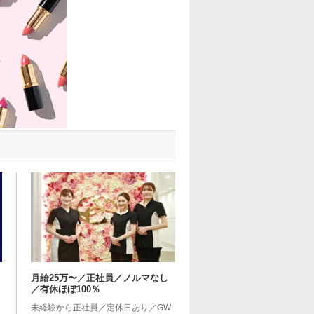
月給25万〜／正社員／ノルマなし
／有休ほぼ100％
未経験から正社員／定休日あり／GW