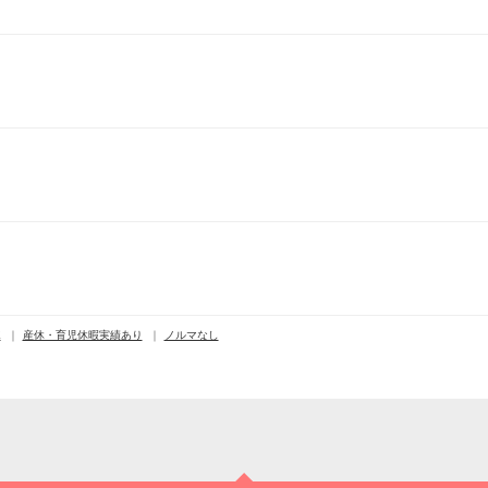
K
産休・育児休暇実績あり
ノルマなし