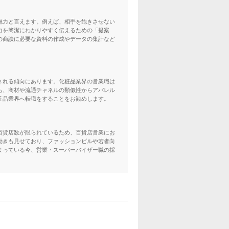
魅力と言えます。例えば、相手を飽きさせない
力を簡潔にわかりやすく伝えるための「提案
の商談に必要な資料の作成やデータの集計など
される傾向にあります。化粧品業界の営業職は
も、商材や流通チャネルの類似性からアパレル
粧品業界へ転職をすることをお勧めします。
百貨店数が限られているため、百貨店営業にお
動きも見せており、ファッションビルや若者向
まっている今、営業・スーパーバイザー職の採