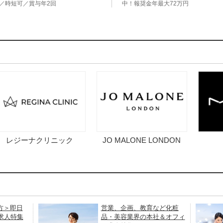
／時短可／賞与年2回
中！報奨金年最大72万円
レジーナクリニック
JO MALONE LONDON
方＞即日
営業、企画、教育など化粧
求人特集
品・美容業界の本社＆オフィ