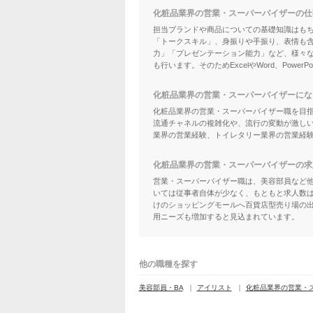
化粧品業界の営業・スーパーバイザーの仕
担当ブランドや商品についての基礎知識はも
「トークスキル」、身振りや手振り、表情も
力」「プレゼンテーション能力」など、様々
も行います。そのためExcelやWord、Powe
化粧品業界の営業・スーパーバイザーにな
化粧品業界の営業・スーパーバイザー職を目
流通チャネルの複雑化や、流行の変動が激し
業界の営業経験、トイレタリー業界の営業経
化粧品業界の営業・スーパーバイザーの求
営業・スーパーバイザー職は、美容部員など
いては従事者自体が少なく、もともと求人数
けのショッピングモールへ百貨店型売り場の
用ニーズも増加すると見込まれています。
他の職種を探す
美容部員・BA
アイリスト
化粧品業界の営業・