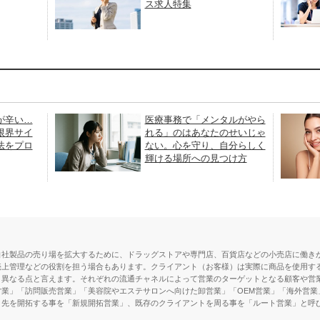
ス求人特集
が辛い…
医療事務で「メンタルがやら
限界サイ
れる」のはあなたのせいじゃ
法をプロ
ない。心を守り、自分らしく
輝ける場所への見つけ方
社製品の売り場を拡大するために、ドラッグストアや専門店、百貨店などの小売店に働きか
売上管理などの役割を担う場合もあります。クライアント（お客様）は実際に商品を使用す
く異なる点と言えます。それぞれの流通チャネルによって営業のターゲットとなる顧客や営
業」「訪問販売営業」「美容院やエステサロンへ向けた卸営業」「OEM営業」「海外営業」
引先を開拓する事を「新規開拓営業」、既存のクライアントを周る事を「ルート営業」と呼