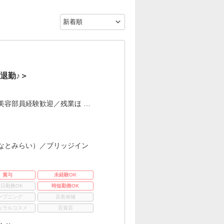
退勤♪＞
美容部員経験歓迎／残業ほ …
なとみらい）／ブリッジイン
賞与
未経験OK
3日勤務OK
時短勤務OK
ープニング
店長候補
ュラルコスメ
百貨店