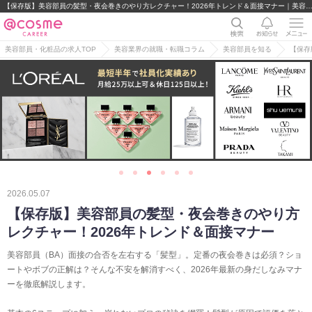
【保存版】美容部員の髪型・夜会巻きのやり方レクチャー！2026年トレンド＆面接マナー｜美容部員・BA・コスメ・化粧品業界の求
美容部員・化粧品の求人TOP
美容業界の就職・転職コラム
美容部員を知る
【保存
2026.05.07
【保存版】美容部員の髪型・夜会巻きのやり方
レクチャー！2026年トレンド＆面接マナー
美容部員（BA）面接の合否を左右する「髪型」。定番の夜会巻きは必須？ショ
ートやボブの正解は？そんな不安を解消すべく、2026年最新の身だしなみマナ
ーを徹底解説します。