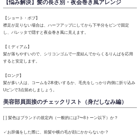
【悩み解決】髪の長さ別・夜会巻き風アレンジ
【ショート・ボブ】
襟足が足りない場合は、ハーフアップにしてから下半分をピンで固定
し、バレッタで隠すと夜会巻き風に見えます。
【ミディアム】
髪が落ちやすいので、シリコンゴムで一度結んでからくるりんぱを応用
すると安定します。
【ロング】
髪が多い人は、コームを2本使いするか、毛先をしっかり内側に折り込み
Uピンで3点留めしましょう。
美容部員面接のチェックリスト（身だしなみ編）
[ ] 髪色はブランドの規定内（一般的には7〜8トーン以下）か？
✓お辞儀をした際に、前髪や横の毛が顔にかからないか？