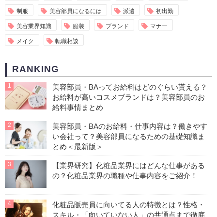
制服
美容部員になるには
派遣
初出勤
美容業界知識
服装
ブランド
マナー
メイク
転職相談
RANKING
1
美容部員・BAってお給料はどのぐらい貰える？
お給料が高いコスメブランドは？美容部員のお
給料事情まとめ
2
美容部員・BAのお給料・仕事内容は？働きやす
い会社って？美容部員になるための基礎知識ま
とめ＜最新版＞
3
【業界研究】化粧品業界にはどんな仕事がある
の？化粧品業界の職種や仕事内容をご紹介！
4
化粧品販売員に向いてる人の特徴とは？性格・
スキル・「向いていない人」の共通点まで徹底