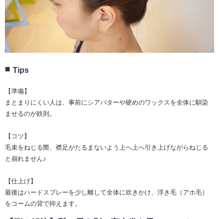
Tips
【準備】
まとまりにくい人は、事前にシアバターや硬めのワックスを全体に馴染
ませるのが鉄則。
【コツ】
毛束をねじる際、襟足がたるまないよう上へ上へ引き上げながらねじる
と崩れません♪
【仕上げ】
最後はハードスプレーを少し離して全体に吹きかけ、浮き毛（アホ毛）
をコームの背で抑えます。