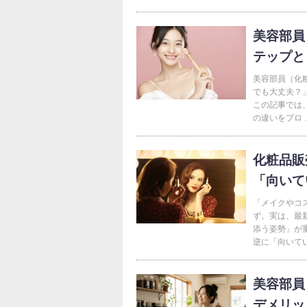
美容部員
テップと
美容部員（化
でも大丈夫？
この記事では
の違いをプロ 
化粧品販
「向いて
「メイクやコ
ず。実は、最
添う姿勢」が
逆に「向いてい
美容部員
デメリッ