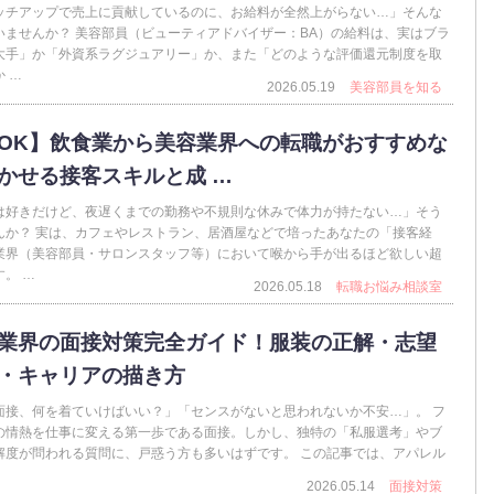
ッチアップで売上に貢献しているのに、お給料が全然上がらない…」そんな
いませんか？ 美容部員（ビューティアドバイザー：BA）の給料は、実はブラ
大手」か「外資系ラグジュアリー」か、また「どのような評価還元制度を取
 …
2026.05.19
美容部員を知る
OK】飲食業から美容業界への転職がおすすめな
かせる接客スキルと成 …
は好きだけど、夜遅くまでの勤務や不規則な休みで体力が持たない…」そう
んか？ 実は、カフェやレストラン、居酒屋などで培ったあなたの「接客経
業界（美容部員・サロンスタッフ等）において喉から手が出るほど欲しい超
。 …
2026.05.18
転職お悩み相談室
業界の面接対策完全ガイド！服装の正解・志望
・キャリアの描き方
面接、何を着ていけばいい？」「センスがないと思われないか不安…」。 フ
の情熱を仕事に変える第一歩である面接。しかし、独特の「私服選考」やブ
解度が問われる質問に、戸惑う方も多いはずです。 この記事では、アパレル
2026.05.14
面接対策