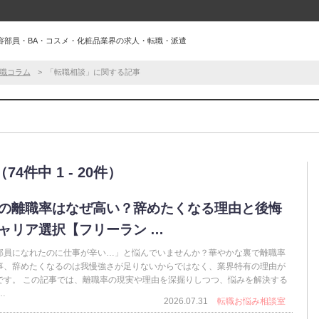
容部員・BA・コスメ・化粧品業界の求人・転職・派遣
職コラム
「転職相談」に関する記事
件中 1 - 20件）
の離職率はなぜ高い？辞めたくなる理由と後悔
ャリア選択【フリーラン …
部員になれたのに仕事が辛い…」と悩んでいませんか？華やかな裏で離職率
事、辞めたくなるのは我慢強さが足りないからではなく、業界特有の理由が
です。 この記事では、離職率の現実や理由を深掘りしつつ、悩みを解決する
…
2026.07.31
転職お悩み相談室