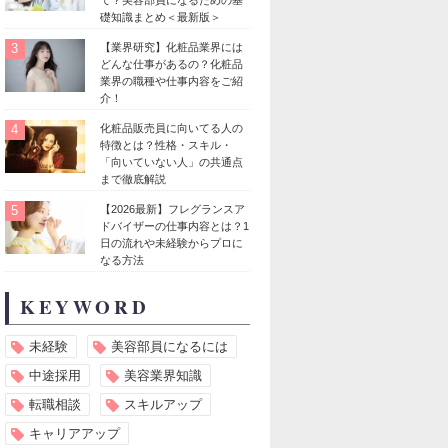
礎知識まとめ＜最新版＞
3
【業界研究】化粧品業界には
どんな仕事があるの？化粧品
業界の職種や仕事内容をご紹
介！
4
化粧品販売員に向いてる人の
特徴とは？性格・スキル・
「向いていない人」の共通点
まで徹底解説
5
【2026最新】フレグランスア
ドバイザーの仕事内容とは？1
日の流れや未経験からプロに
なる方法
KEYWORD
未経験
美容部員になるには
中途採用
美容業界知識
転職相談
スキルアップ
キャリアアップ