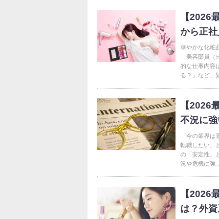
【202
から正社
華やかな化粧
「美容部員（
的な仕事内容
る？」など、疑
【202
不況に強
「今の業界は
転職したい」
の「安定性」
況や危機に強 
【202
は？外資