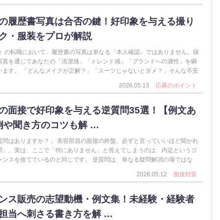
の履歴書写真は合否の鍵！好印象を与える撮り
ク・服装をプロが解説
A）の転職において、履歴書の写真は単なる「本人確認」ではありません。採
写真を通じてあなたの「清潔感」「トレンド感」「ブランドへの適性」を瞬
います。 「どんなメイクが正解？」「スーツじゃないとダメ？」そんな不安
2026.05.13
応募のポイント
の面接で好印象を与える逆質問35選！【例文あ
例や聞き方のコツも解 …
質問はありますか？」 美容部員の面接の終盤、必ずと言っていいほど聞かれ
問」。実は、ここで「特にありません」と答えてしまうのは、内定というゴ
ャンスを捨てているのと同じです。 逆質問は、単なる疑問解消の場ではな
2026.05.12
面接対策
ンス販売の志望動機・例文集！未経験・経験者
担当へ刺さる書き方を解 …