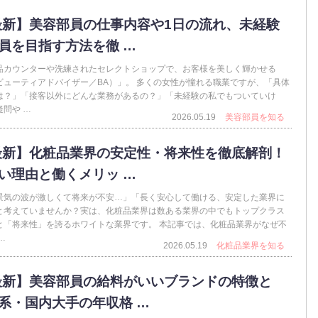
6最新】美容部員の仕事内容や1日の流れ、未経験
員を目指す方法を徹 …
品カウンターや洗練されたセレクトショップで、お客様を美しく輝かせる
ビューティアドバイザー／BA）」。 多くの女性が憧れる職業ですが、「具体
は？」「接客以外にどんな業務があるの？」「未経験の私でもついていけ
問や …
2026.05.19
美容部員を知る
6最新】化粧品業界の安定性・将来性を徹底解剖！
い理由と働くメリッ …
景気の波が激しくて将来が不安…」「長く安心して働ける、安定した業界に
と考えていませんか？実は、化粧品業界は数ある業界の中でもトップクラス
と「将来性」を誇るホワイトな業界です。 本記事では、化粧品業界がなぜ不
…
2026.05.19
化粧品業界を知る
6最新】美容部員の給料がいいブランドの特徴と
系・国内大手の年収格 …