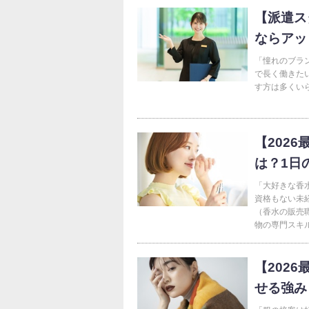
【派遣ス
ならアッ
「憧れのブラ
で長く働きた
す方は多くい
【202
は？1日
「大好きな香
資格もない未
（香水の販売
物の専門スキル
【202
せる強み