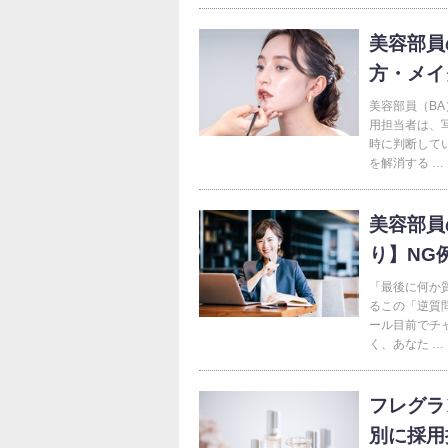
美容部員
方・メイ
美容部員（B
用担当者は、
時に判断して
を解消する …
美容部員
り】NG
「最後に何か
るこの「逆質
ール目前でチ
く、あなた …
フレグラ
別に採用