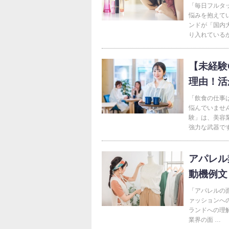
「毎日フルタ
悩みを抱えて
ンドが「国内
り入れているか
【未経験
理由！活
「飲食の仕事
悩んでいませ
験」は、美容
強力な武器です
アパレル
動機例文
「アパレルの
ァッションへ
ランドへの理
業界の面 …