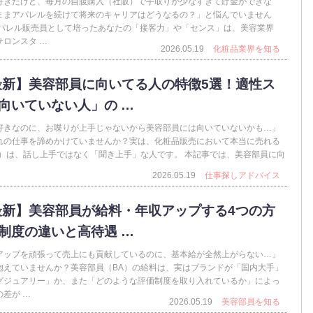
好きだけど、毎月の自腹購入（社販）で手取りが少なすぎて貯金ができな
ままアパレルを続けて将来のキャリアはどうなるの？」と悩んでいません
アパレル販売員として培ったあなたの「接客力」や「センス」は、美容業界
ロンスタ …
2026.05.19
化粧品業界を知る
6最新】美容部員に向いてる人の特徴5選！適性ス
向いていない人」の …
好きなのに、お喋りが上手じゃないから美容部員には向いていないかも…」
れの仕事を諦めかけていませんか？実は、化粧品販売において本当に売れる
A）は、話し上手ではなく「聞き上手」な人です。 本記事では、美容部員に向
2026.05.19
仕事探しアドバイス
6最新】美容部員が給料・年収アップする4つの方
制度の違いと高待遇 …
アップを頑張って売上にも貢献しているのに、基本給が全然上がらない…」
抱えていませんか？美容部員（BA）の給料は、実はブランドが「国内大手」
グジュアリー」か、また「どのような評価制度を取り入れているか」によっ
差が …
2026.05.19
美容部員を知る