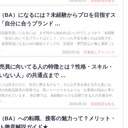
2026.05.07
美容部員を知る
（BA）になるには？未経験からプロを目指すス
「自分に合うブランド …
粧品販売員）になるには、まず何から始めればいいのでしょうか？「未経験
」「自分に向いてるブランドはどこ？」といった不安を抱くのは当然です。
、美容部員になるための最短ステップや、百貨店・専門店など働く場所ごと
…
2026.05.01
仕事探しアドバイス
売員に向いてる人の特徴とは？性格・スキル・
いない人」の共通点まで …
スメは好きだけど、自分に務まるかな？」そんな不安を抱える方も多いは
新の化粧品販売の現場では、高いトークスキルよりも「お客様の悩みに寄り
重視されています。 本記事では、未経験からでも活躍できる人の共通点や、
 …
2026.05.01
美容部員を知る
（BA）への転職、接客の魅力って？メリット・
ト徹底解説ガイド★