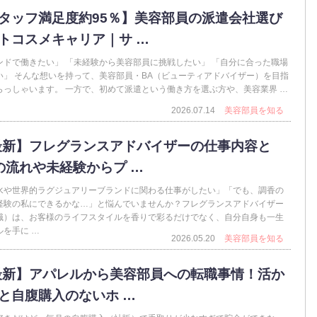
タッフ満足度約95％】美容部員の派遣会社選び
トコスメキャリア｜サ …
ンドで働きたい」 「未経験から美容部員に挑戦したい」 「自分に合った職場
い」 そんな想いを持って、美容部員・BA（ビューティアドバイザー）を目指
らっしゃいます。 一方で、初めて派遣という働き方を選ぶ方や、美容業界 …
2026.07.14
美容部員を知る
6最新】フレグランスアドバイザーの仕事内容と
の流れや未経験からプ …
水や世界的ラグジュアリーブランドに関わる仕事がしたい」「でも、調香の
経験の私にできるかな…」と悩んでいませんか？フレグランスアドバイザー
職）は、お客様のライフスタイルを香りで彩るだけでなく、自分自身も一生
を手に …
2026.05.20
美容部員を知る
6最新】アパレルから美容部員への転職事情！活か
と自腹購入のないホ …