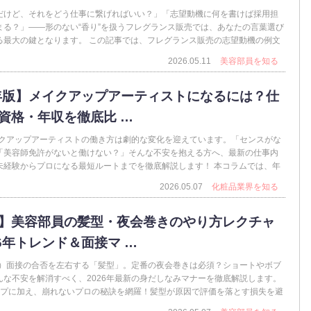
だけど、それをどう仕事に繋げればいい？」「志望動機に何を書けば採用担
まる？」——形のない“香り”を扱うフレグランス販売では、あなたの言葉選び
る最大の鍵となります。 この記事では、フレグランス販売の志望動機の例文
2026.05.11
美容部員を知る
6年版】メイクアップアーティストになるには？仕
資格・年収を徹底比 …
メイクアップアーティストの働き方は劇的な変化を迎えています。「センスがな
「美容師免許がないと働けない？」そんな不安を抱える方へ、最新の仕事内
未経験からプロになる最短ルートまでを徹底解説します！ 本コラムでは、年
2026.05.07
化粧品業界を知る
】美容部員の髪型・夜会巻きのやり方レクチャ
26年トレンド＆面接マ …
A）面接の合否を左右する「髪型」。定番の夜会巻きは必須？ショートやボブ
んな不安を解消すべく、2026年最新の身だしなみマナーを徹底解説します。
ップに加え、崩れないプロの秘訣を網羅！髪型が原因で評価を落とす損失を避