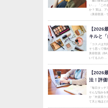
「服の接客は
い…」「この
か？ 実は、
（美容部員・サ
【202
キルと「
「コスメは大
そう思って憧
美容部員（B
いてる人の …
【202
法！評価
「毎日タッチ
そんな悩みを
か「外資系ラ
て天と地ほどの