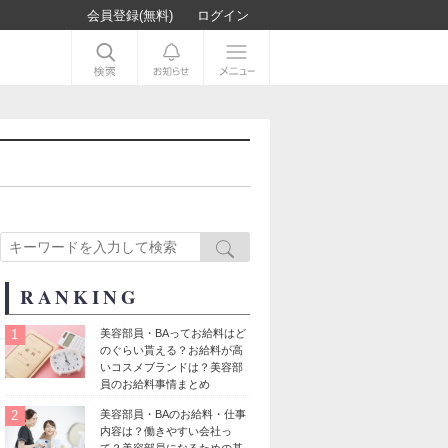
会員登録(無料)
ログイン
RANKING
1
美容部員・BAってお給料はど
のぐらい貰える？お給料が高
いコスメブランドは？美容部
員のお給料事情まとめ
2
美容部員・BAのお給料・仕事
内容は？働きやすい会社っ
て？美容部員になるための基