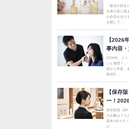
「香水が好き
当者の目に留
が合否を分け
を探して …
【202
事内容・
2026年、
いと無理？」
容から年収、
収600 …
【保存版
ー！20
美容部員（B
の正解は？そ
基本の6ステ
け、 …