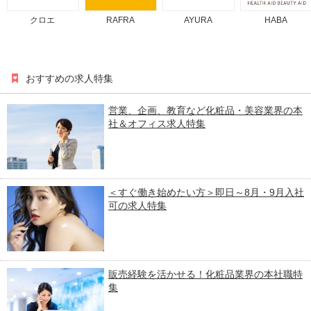
クロエ
RAFRA
AYURA
HABA
おすすめの求人特集
営業、企画、教育など化粧品・美容業界の本
社＆オフィス求人特集
＜すぐ働き始めたい方＞即日～8月・9月入社
可の求人特集
販売経験を活かせる！化粧品業界の本社職特
集