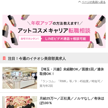
ページの先頭へ戻る
注目！今週のイチオシ美容部員求人
【埼玉・川越】未経験OK／面接1回／連休
取得OK！
『ランコム』『RMK』等／9：45始業／時短可／
賞与年2回
月給25万〜／正社員／ノルマなし／有休ほ
ぼ100％