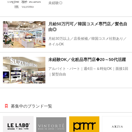
未経験◎
月給50万円可／韓国コスメ専門店／髪色自
由◎
月給30万以上／店長候補／韓国コスメ社割あり／
ネイルOK
未経験OK／化粧品専門店◆20～50代活躍
アルバイト・パート｜週4日～＆時短OK｜面接1回
｜髪型自由
募集中のブランド一覧