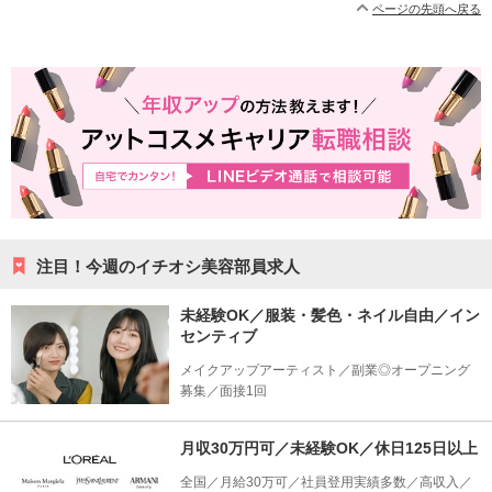
ページの先頭へ戻る
注目！今週のイチオシ美容部員求人
未経験OK／服装・髪色・ネイル自由／イン
センティブ
メイクアップアーティスト／副業◎オープニング
募集／面接1回
月収30万円可／未経験OK／休日125日以上
全国／月給30万可／社員登用実績多数／高収入／