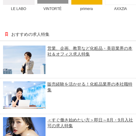
LE LABO
VINTORTÉ
primera
AXXZIA
おすすめの求人特集
営業、企画、教育など化粧品・美容業界の本
社＆オフィス求人特集
販売経験を活かせる！化粧品業界の本社職特
集
＜すぐ働き始めたい方＞即日～8月・9月入社
可の求人特集