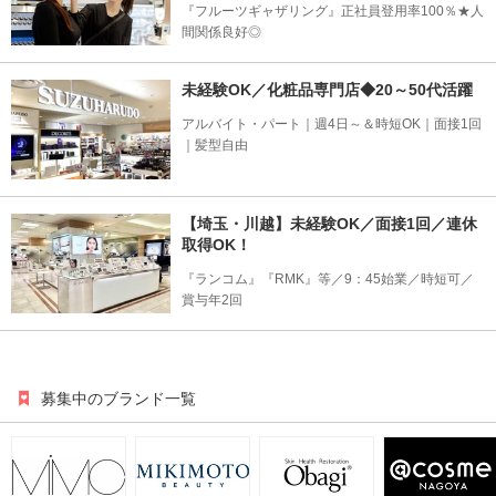
『フルーツギャザリング』正社員登用率100％★人
間関係良好◎
未経験OK／化粧品専門店◆20～50代活躍
アルバイト・パート｜週4日～＆時短OK｜面接1回
｜髪型自由
【埼玉・川越】未経験OK／面接1回／連休
取得OK！
『ランコム』『RMK』等／9：45始業／時短可／
賞与年2回
募集中のブランド一覧