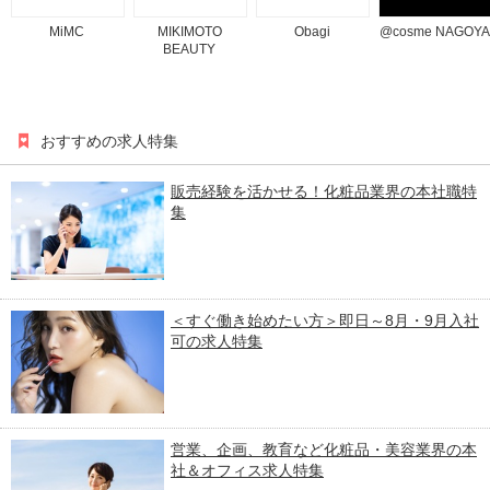
MiMC
MIKIMOTO
Obagi
@cosme NAGOYA
BEAUTY
おすすめの求人特集
販売経験を活かせる！化粧品業界の本社職特
集
＜すぐ働き始めたい方＞即日～8月・9月入社
可の求人特集
営業、企画、教育など化粧品・美容業界の本
社＆オフィス求人特集