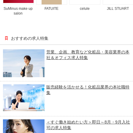
SuMinus make up
FATUITE
celule
JILL STUART
salon
おすすめの求人特集
営業、企画、教育など化粧品・美容業界の本
社＆オフィス求人特集
販売経験を活かせる！化粧品業界の本社職特
集
＜すぐ働き始めたい方＞即日～8月・9月入社
可の求人特集