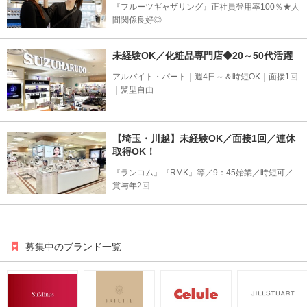
『フルーツギャザリング』正社員登用率100％★人
間関係良好◎
未経験OK／化粧品専門店◆20～50代活躍
アルバイト・パート｜週4日～＆時短OK｜面接1回
｜髪型自由
【埼玉・川越】未経験OK／面接1回／連休
取得OK！
『ランコム』『RMK』等／9：45始業／時短可／
賞与年2回
募集中のブランド一覧