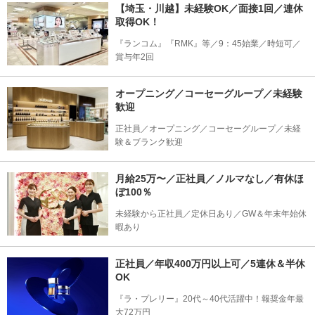
【埼玉・川越】未経験OK／面接1回／連休
取得OK！
『ランコム』『RMK』等／9：45始業／時短可／
賞与年2回
オープニング／コーセーグループ／未経験
歓迎
正社員／オープニング／コーセーグループ／未経
験＆ブランク歓迎
月給25万〜／正社員／ノルマなし／有休ほ
ぼ100％
未経験から正社員／定休日あり／GW＆年末年始休
暇あり
正社員／年収400万円以上可／5連休＆半休
OK
『ラ・プレリー』20代～40代活躍中！報奨金年最
大72万円