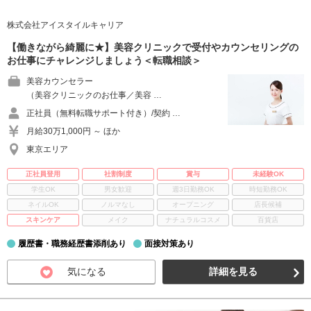
株式会社アイスタイルキャリア
【働きながら綺麗に★】美容クリニックで受付やカウンセリングの
お仕事にチャレンジしましょう＜転職相談＞
美容カウンセラー
（美容クリニックのお仕事／美容 …
正社員（無料転職サポート付き）/契約 …
月給30万1,000円 ～ ほか
東京エリア
正社員登用
社割制度
賞与
未経験OK
学生OK
男女歓迎
週3日勤務OK
時短勤務OK
ネイルOK
ノルマなし
オープニング
店長候補
スキンケア
メイク
ナチュラルコスメ
百貨店
履歴書・職務経歴書添削あり
面接対策あり
気になる
詳細を見る