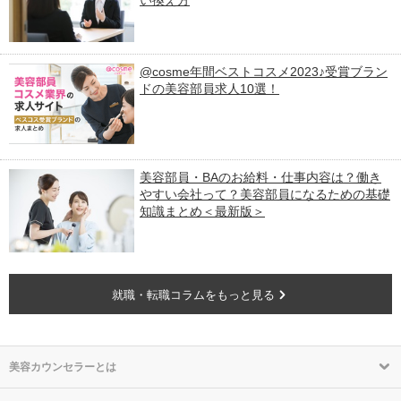
い換え方
@cosme年間ベストコスメ2023♪受賞ブラン
ドの美容部員求人10選！
美容部員・BAのお給料・仕事内容は？働き
やすい会社って？美容部員になるための基礎
知識まとめ＜最新版＞
就職・転職コラムをもっと見る
美容カウンセラーとは