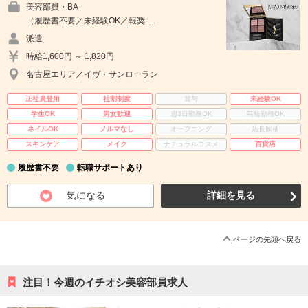
美容部員・BA
（履歴書不要／未経験OK／報奨 …
派遣
時給1,600円 ～ 1,820円
名古屋エリア／イヴ・サンローラン
正社員登用
社割制度
賞与
未経験OK
学生OK
男女歓迎
週3日勤務OK
時短勤務OK
ネイルOK
ノルマなし
オープニング
店長候補
スキンケア
メイク
ナチュラルコスメ
百貨店
履歴書不要
転職サポートあり
気になる
詳細を見る
ページの先頭へ戻る
注目！今週のイチオシ美容部員求人