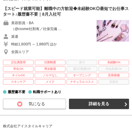
【スピード就業可能】離職中の方歓迎◆未経験OK◎最短でお仕事ス
タート♪履歴書不要｜8月入社可
美容部員・BA
（@cosme社割有／社保完備 …
派遣
時給1,600円 ～ 1,880円 ほか
全国エリア
正社員登用
社割制度
賞与
未経験OK
学生OK
男女歓迎
週3日勤務OK
時短勤務OK
ネイルOK
ノルマなし
オープニング
店長候補
スキンケア
メイク
ナチュラルコスメ
百貨店
履歴書不要
転職サポートあり
気になる
詳細を見る
株式会社アイスタイルキャリア