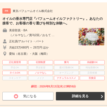
東京パフュームオイル株式会社
PR
オイルの香水専門店『パフュームオイルファクトリー』。あなたの
接客で、お客様の香り選びを特別な体験へ。
美容部員・BA
（ノルマなし／賞与2回／おもて …
正社員/アルバイト・パート
月給23万480円 ～ 29万円 ほか
愛知（名古屋）・大阪（梅田）
正社員登用
社割制度
賞与
未経験OK
学生OK
男女歓迎
週3日勤務OK
時短勤務OK
ネイルOK
ノルマなし
オープニング
店長候補
スキンケア
メイク
ナチュラルコスメ
百貨店
締切：2026年8月13日(木) 23時59分
気になる
詳細を見る