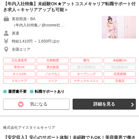
【年内入社特集】未経験OK★アットコスメキャリア転職サポート付
き求人＜キャリアアップも可能＞
美容部員・BA
（年内入社特集／@cosme社 …
派遣
時給1,410円 ～ 1,650円 ほか
全国エリア
正社員登用
社割制度
賞与
未経験OK
学生OK
男女歓迎
週3日勤務OK
時短勤務OK
ネイルOK
ノルマなし
オープニング
店長候補
スキンケア
メイク
ナチュラルコスメ
百貨店
履歴書不要
転職サポートあり
気になる
詳細を見る
株式会社アイスタイルキャリア
【安定収入】安心のサポート体制！未経験でもOK！美容業界で働き