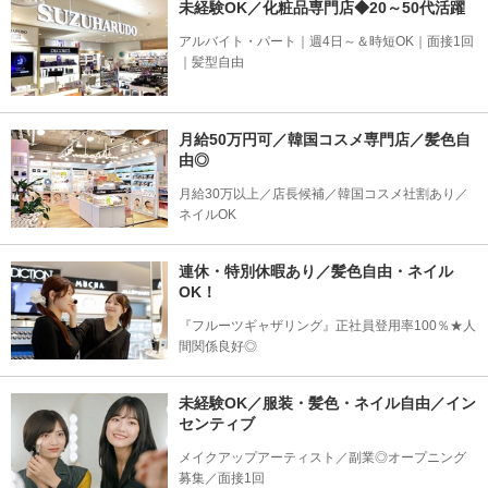
未経験OK／化粧品専門店◆20～50代活躍
アルバイト・パート｜週4日～＆時短OK｜面接1回
｜髪型自由
月給50万円可／韓国コスメ専門店／髪色自
由◎
月給30万以上／店長候補／韓国コスメ社割あり／
ネイルOK
連休・特別休暇あり／髪色自由・ネイル
OK！
『フルーツギャザリング』正社員登用率100％★人
間関係良好◎
未経験OK／服装・髪色・ネイル自由／イン
センティブ
メイクアップアーティスト／副業◎オープニング
募集／面接1回