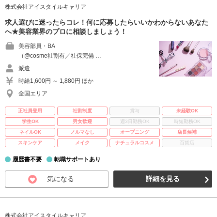
株式会社アイスタイルキャリア
求人選びに迷ったらコレ！何に応募したらいいかわからないあなた
へ★美容業界のプロに相談しましょう！
美容部員・BA
（@cosme社割有／社保完備 …
派遣
時給1,600円 ～ 1,880円 ほか
全国エリア
正社員登用
社割制度
賞与
未経験OK
学生OK
男女歓迎
週3日勤務OK
時短勤務OK
ネイルOK
ノルマなし
オープニング
店長候補
スキンケア
メイク
ナチュラルコスメ
百貨店
履歴書不要
転職サポートあり
気になる
詳細を見る
株式会社アイスタイルキャリア