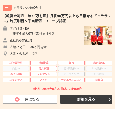
クラランス株式会社
PR
【報奨金毎月！年72万も可】月収40万円以上も目指せる『クララン
ス』制度刷新＆手当新設！Bコープ認証
美容部員・BA
（報奨金最大6万／海外旅行補助 …
正社員/契約社員
月給25万円 ～ 35万円 ほか
大阪・名古屋・福岡
正社員登用
社割制度
賞与
未経験OK
学生OK
男女歓迎
週3日勤務OK
時短勤務OK
ネイルOK
ノルマなし
オープニング
店長候補
スキンケア
メイク
ナチュラルコスメ
百貨店
締切：2026年8月20日(木) 23時59分
気になる
詳細を見る