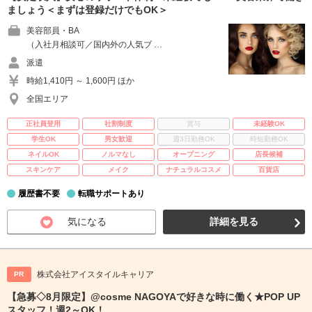
ましょう＜まずは登録だけでもOK＞
美容部員・BA
（入社月相談可／国内外の人気ブ …
派遣
時給1,410円 ～ 1,600円 ほか
全国エリア
正社員登用
社割制度
賞与
未経験OK
学生OK
男女歓迎
週3日勤務OK
時短勤務OK
ネイルOK
ノルマなし
オープニング
店長候補
スキンケア
メイク
ナチュラルコスメ
百貨店
履歴書不要
転職サポートあり
気になる
詳細を見る
株式会社アイスタイルキャリア
PR
【急募◇8月限定】@cosme NAGOYAで好きな時に働く★POP UP
スタッフ！週2～OK！