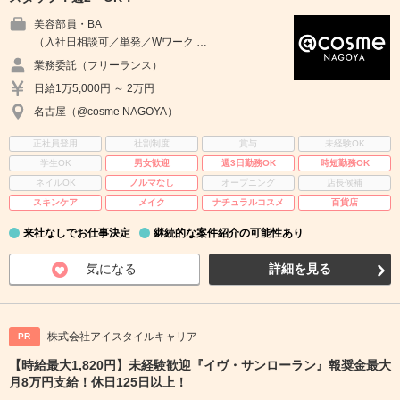
美容部員・BA
（入社日相談可／単発／Wワーク …
業務委託（フリーランス）
日給1万5,000円 ～ 2万円
名古屋（@cosme NAGOYA）
正社員登用
社割制度
賞与
未経験OK
学生OK
男女歓迎
週3日勤務OK
時短勤務OK
ネイルOK
ノルマなし
オープニング
店長候補
スキンケア
メイク
ナチュラルコスメ
百貨店
来社なしでお仕事決定
継続的な案件紹介の可能性あり
気になる
詳細を見る
株式会社アイスタイルキャリア
PR
【時給最大1,820円】未経験歓迎『イヴ・サンローラン』報奨金最大
月8万円支給！休日125日以上！