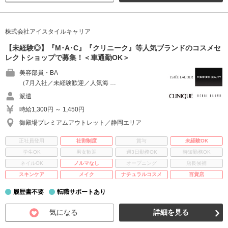
株式会社アイスタイルキャリア
【未経験◎】『M･A･C』『クリニーク』等人気ブランドのコスメセ
レクトショップで募集！＜車通勤OK＞
美容部員・BA
（7月入社／未経験歓迎／人気海 …
派遣
時給1,300円 ～ 1,450円
御殿場プレミアムアウトレット／静岡エリア
正社員登用
社割制度
賞与
未経験OK
学生OK
男女歓迎
週3日勤務OK
時短勤務OK
ネイルOK
ノルマなし
オープニング
店長候補
スキンケア
メイク
ナチュラルコスメ
百貨店
履歴書不要
転職サポートあり
気になる
詳細を見る