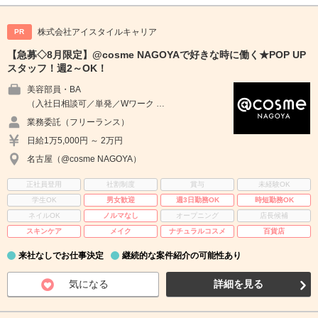
株式会社アイスタイルキャリア
PR
【急募◇8月限定】@cosme NAGOYAで好きな時に働く★POP UP
スタッフ！週2～OK！
美容部員・BA
（入社日相談可／単発／Wワーク …
業務委託（フリーランス）
日給1万5,000円 ～ 2万円
名古屋（@cosme NAGOYA）
正社員登用
社割制度
賞与
未経験OK
学生OK
男女歓迎
週3日勤務OK
時短勤務OK
ネイルOK
ノルマなし
オープニング
店長候補
スキンケア
メイク
ナチュラルコスメ
百貨店
来社なしでお仕事決定
継続的な案件紹介の可能性あり
気になる
詳細を見る