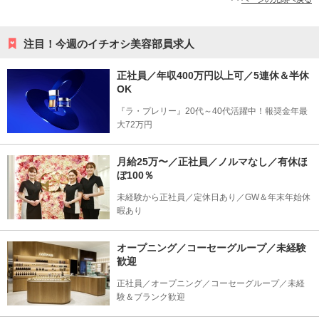
注目！今週のイチオシ美容部員求人
正社員／年収400万円以上可／5連休＆半休
OK
『ラ・プレリー』20代～40代活躍中！報奨金年最
大72万円
月給25万〜／正社員／ノルマなし／有休ほ
ぼ100％
未経験から正社員／定休日あり／GW＆年末年始休
暇あり
オープニング／コーセーグループ／未経験
歓迎
正社員／オープニング／コーセーグループ／未経
験＆ブランク歓迎