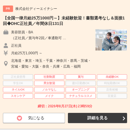
株式会社ディーエイチシー
PR
【全国一律月給25万1000円～】未経験歓迎！書類選考なし＆面接1
回◆DHC正社員／年間休日131日
美容部員・BA
（正社員／賞与年2回／車通勤可 …
正社員
月給25万1,000円 ～
北海道・東京・埼玉・千葉・神奈川・群馬・茨城・
宮城・愛知・大阪・奈良・兵庫・広島・福岡
正社員登用
社割制度
賞与
未経験OK
学生OK
男女歓迎
週3日勤務OK
時短勤務OK
ネイルOK
ノルマなし
オープニング
店長候補
スキンケア
メイク
ナチュラルコスメ
百貨店
締切：2026年8月27日(木) 23時59分
気になる
詳細を見る