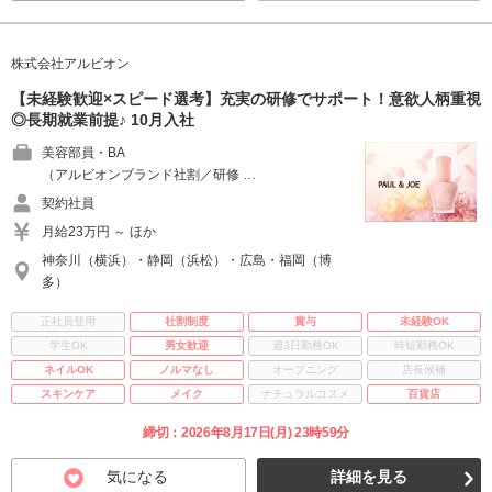
株式会社アルビオン
【未経験歓迎×スピード選考】充実の研修でサポート！意欲人柄重視
◎長期就業前提♪ 10月入社
美容部員・BA
（アルビオンブランド社割／研修 …
契約社員
月給23万円 ～ ほか
神奈川（横浜）・静岡（浜松）・広島・福岡（博
多）
正社員登用
社割制度
賞与
未経験OK
学生OK
男女歓迎
週3日勤務OK
時短勤務OK
ネイルOK
ノルマなし
オープニング
店長候補
スキンケア
メイク
ナチュラルコスメ
百貨店
締切：2026年8月17日(月) 23時59分
気になる
詳細を見る