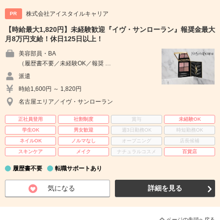
株式会社アイスタイルキャリア
PR
【時給最大1,820円】未経験歓迎『イヴ・サンローラン』報奨金最大
月8万円支給！休日125日以上！
美容部員・BA
（履歴書不要／未経験OK／報奨 …
派遣
時給1,600円 ～ 1,820円
名古屋エリア／イヴ・サンローラン
正社員登用
社割制度
賞与
未経験OK
学生OK
男女歓迎
週3日勤務OK
時短勤務OK
ネイルOK
ノルマなし
オープニング
店長候補
スキンケア
メイク
ナチュラルコスメ
百貨店
履歴書不要
転職サポートあり
気になる
詳細を見る
ページの先頭へ戻る