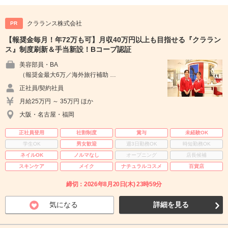
クラランス株式会社
PR
【報奨金毎月！年72万も可】月収40万円以上も目指せる『クララン
ス』制度刷新＆手当新設！Bコープ認証
美容部員・BA
（報奨金最大6万／海外旅行補助 …
正社員/契約社員
月給25万円 ～ 35万円 ほか
大阪・名古屋・福岡
正社員登用
社割制度
賞与
未経験OK
学生OK
男女歓迎
週3日勤務OK
時短勤務OK
ネイルOK
ノルマなし
オープニング
店長候補
スキンケア
メイク
ナチュラルコスメ
百貨店
締切：2026年8月20日(木) 23時59分
気になる
詳細を見る