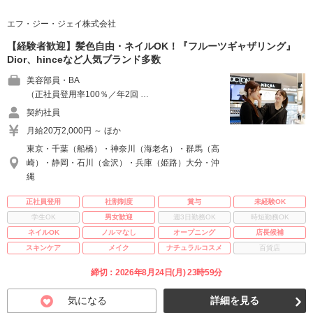
エフ・ジー・ジェイ株式会社
【経験者歓迎】髪色自由・ネイルOK！『フルーツギャザリング』
Dior、hinceなど人気ブランド多数
美容部員・BA
（正社員登用率100％／年2回 …
契約社員
月給20万2,000円 ～ ほか
東京・千葉（船橋）・神奈川（海老名）・群馬（高
崎）・静岡・石川（金沢）・兵庫（姫路）大分・沖
縄
正社員登用
社割制度
賞与
未経験OK
学生OK
男女歓迎
週3日勤務OK
時短勤務OK
ネイルOK
ノルマなし
オープニング
店長候補
スキンケア
メイク
ナチュラルコスメ
百貨店
締切：2026年8月24日(月) 23時59分
気になる
詳細を見る