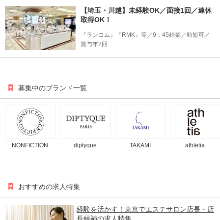
【埼玉・川越】未経験OK／面接1回／連休
取得OK！
『ランコム』『RMK』等／9：45始業／時短可／
賞与年2回
募集中のブランド一覧
NONFICTION
diptyque
TAKAMI
athletia
おすすめの求人特集
経験を活かす！東京でエステサロン店長・店
長候補の求人特集