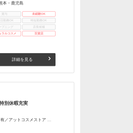
熊本・鹿児島
賞与
未経験OK
3日勤務OK
時短勤務OK
ープニング
店長候補
ュラルコスメ
百貨店
詳細を見る
×特別休暇充実
有／アットコスメストア …