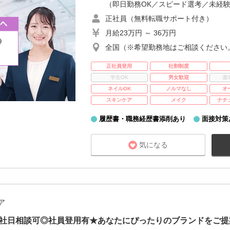
（即日勤務OK／スピード選考／未経験
正社員（無料転職サポート付き）
月給23万円 ～ 36万円
全国（※希望勤務地はご相談ください
正社員登用
社割制度
学生OK
男女歓迎
週
ネイルOK
ノルマなし
オ
スキンケア
メイク
ナチ
履歴書・職務経歴書添削あり
面接対策
気になる
ア
入社日相談可◎社員登用有★あなたにぴったりのブランドをご提