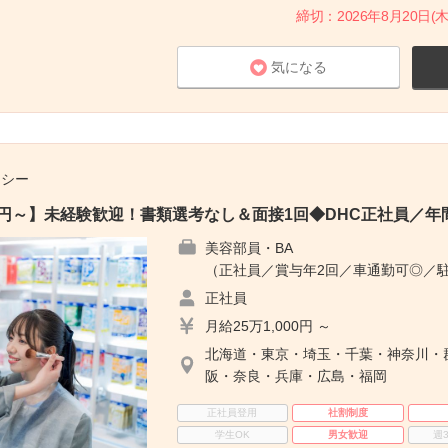
締切：2026年8月20日(木
気になる
チシー
00円～】未経験歓迎！書類選考なし＆面接1回◆DHC正社員／年間
美容部員・BA
（正社員／賞与年2回／車通勤可◎／
正社員
月給25万1,000円 ～
北海道・東京・埼玉・千葉・神奈川・
阪・奈良・兵庫・広島・福岡
正社員登用
社割制度
学生OK
男女歓迎
週