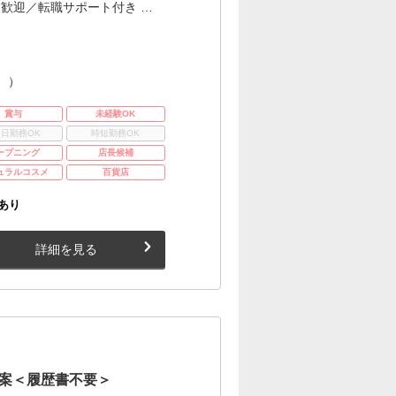
歓迎／転職サポート付き …
。）
賞与
未経験OK
3日勤務OK
時短勤務OK
ープニング
店長候補
ュラルコスメ
百貨店
あり
詳細を見る
案＜履歴書不要＞