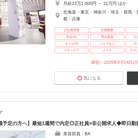
月給23万1,000円 ～ 31万円 ほか
北海道・東京・神奈川・埼玉・群馬・
都・兵庫
正社員登用
社割制度
学生OK
男女歓迎
週
ネイルOK
ノルマなし
オ
スキンケア
メイク
ナチ
締切：2026年8月24日(月
気になる
ア
職予定の方へ】最短1週間で内定◎正社員×非公開求人◆即日勤
美容部員・BA