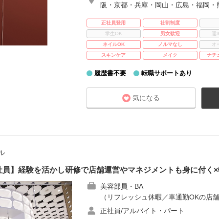
阪・京都・兵庫・岡山・広島・福岡・
正社員登用
社割制度
学生OK
男女歓迎
週
ネイルOK
ノルマなし
オ
スキンケア
メイク
ナチ
履歴書不要
転職サポートあり
気になる
ル
E｜正社員】経験を活かし研修で店舗運営やマネジメントも身に付く
美容部員・BA
（リフレッシュ休暇／車通勤OKの店舗
正社員/アルバイト・パート