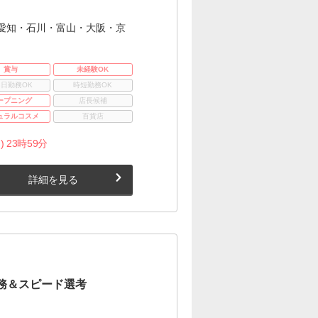
愛知・石川・富山・大阪・京
賞与
未経験OK
3日勤務OK
時短勤務OK
ープニング
店長候補
ュラルコスメ
百貨店
) 23時59分
詳細を見る
務＆スピード選考