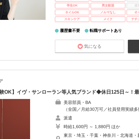
学生OK
男女歓迎
週
ネイルOK
ノルマなし
オ
スキンケア
メイク
ナチ
履歴書不要
転職サポートあり
気になる
ア
未経験OK】イヴ・サンローラン等人気ブランド◆休日125日～！
美容部員・BA
（全国／月給30万可／社員登用実績
派遣
時給1,600円 ～ 1,880円 ほか
東京・埼玉・千葉・神奈川・北海道・