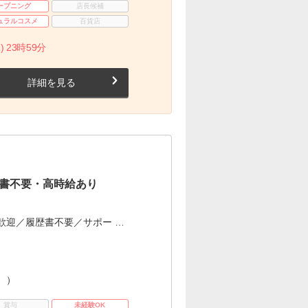
ープニング
店長候補
ュラルコスメ
百貨店
) 23時59分
詳細を見る
書不要・高時給あり
歓迎／履歴書不要／サポー …
。）
賞与
未経験OK