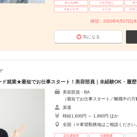
ネイルOK
ノルマなし
オ
スキンケア
メイク
ナチ
締切：2026年8月27日(木
気になる
ア
ード就業★最短でお仕事スタート！美容部員｜未経験OK・履歴
美容部員・BA
（最短でお仕事スタート／離職中の方
派遣
時給1,600円 ～ 1,880円 ほか
全国（※希望勤務地はご相談ください
正社員登用
社割制度