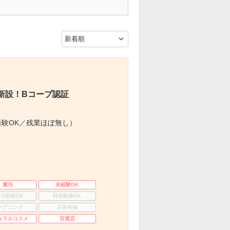
新設！Bコープ認証
験OK／残業ほぼ無し）
賞与
未経験OK
3日勤務OK
時短勤務OK
ープニング
店長候補
ュラルコスメ
百貨店