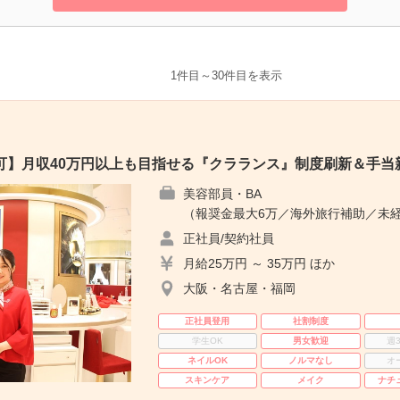
1件目～30件目を表示
可】月収40万円以上も目指せる『クラランス』制度刷新＆手当
美容部員・BA
（報奨金最大6万／海外旅行補助／未経
正社員/契約社員
月給25万円 ～ 35万円 ほか
大阪・名古屋・福岡
正社員登用
社割制度
学生OK
男女歓迎
週
ネイルOK
ノルマなし
オ
スキンケア
メイク
ナチ