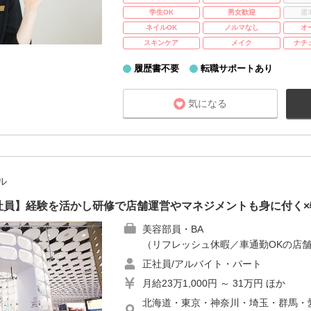
学生OK
男女歓迎
週
ネイルOK
ノルマなし
オ
スキンケア
メイク
ナチ
履歴書不要
転職サポートあり
気になる
ル
E｜正社員】経験を活かし研修で店舗運営やマネジメントも身に付く
美容部員・BA
（リフレッシュ休暇／車通勤OKの店舗
正社員/アルバイト・パート
月給23万1,000円 ～ 31万円 ほか
北海道・東京・神奈川・埼玉・群馬・