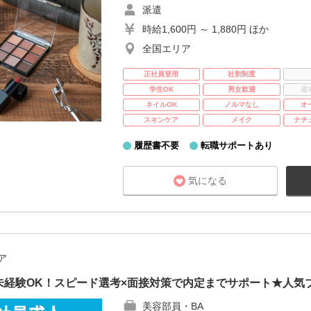
派遣
時給1,600円 ～ 1,880円 ほか
全国エリア
正社員登用
社割制度
学生OK
男女歓迎
週
ネイルOK
ノルマなし
オ
スキンケア
メイク
ナチ
履歴書不要
転職サポートあり
気になる
ア
未経験OK！スピード選考×面接対策で内定までサポート★人気
美容部員・BA