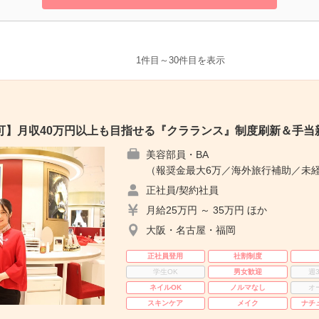
1件目～30件目を表示
可】月収40万円以上も目指せる『クラランス』制度刷新＆手当
美容部員・BA
（報奨金最大6万／海外旅行補助／未経
正社員/契約社員
月給25万円 ～ 35万円 ほか
大阪・名古屋・福岡
正社員登用
社割制度
学生OK
男女歓迎
週
ネイルOK
ノルマなし
オ
スキンケア
メイク
ナチ