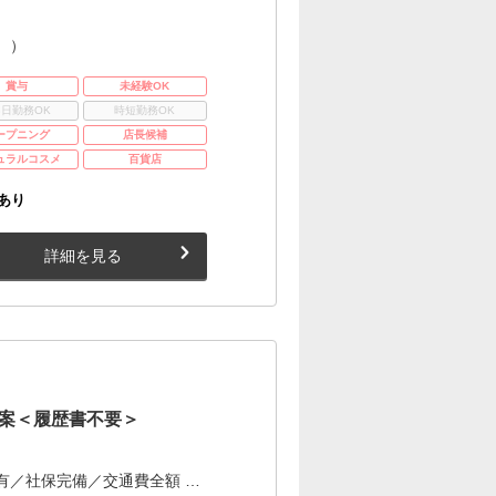
。）
賞与
未経験OK
3日勤務OK
時短勤務OK
ープニング
店長候補
ュラルコスメ
百貨店
あり
詳細を見る
案＜履歴書不要＞
有／社保完備／交通費全額 …