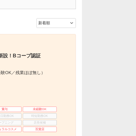
新設！Bコープ認証
験OK／残業ほぼ無し）
賞与
未経験OK
3日勤務OK
時短勤務OK
ープニング
店長候補
ュラルコスメ
百貨店