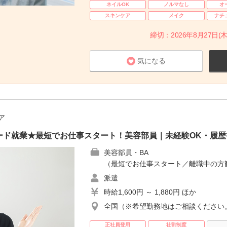
ネイルOK
ノルマなし
オ
スキンケア
メイク
ナチ
締切：2026年8月27日(木
気になる
ア
ード就業★最短でお仕事スタート！美容部員｜未経験OK・履歴
美容部員・BA
（最短でお仕事スタート／離職中の方
派遣
時給1,600円 ～ 1,880円 ほか
全国（※希望勤務地はご相談ください
正社員登用
社割制度