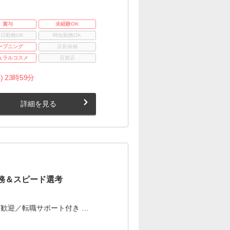
賞与
未経験OK
3日勤務OK
時短勤務OK
ープニング
店長候補
ュラルコスメ
百貨店
) 23時59分
詳細を見る
務＆スピード選考
歓迎／転職サポート付き …