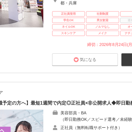
都・兵庫
正社員登用
社割制度
学生OK
男女歓迎
週
ネイルOK
ノルマなし
オ
スキンケア
メイク
ナチ
締切：2026年8月24日(月
気になる
ア
職予定の方へ】最短1週間で内定◎正社員×非公開求人◆即日勤
美容部員・BA
（即日勤務OK／スピード選考／未経験
正社員（無料転職サポート付き）