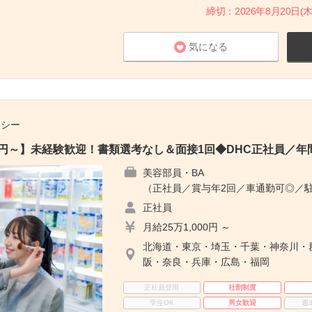
締切：2026年8月20日(木
気になる
チシー
00円～】未経験歓迎！書類選考なし＆面接1回◆DHC正社員／年間
美容部員・BA
（正社員／賞与年2回／車通勤可◎／
正社員
月給25万1,000円 ～
北海道・東京・埼玉・千葉・神奈川・
阪・奈良・兵庫・広島・福岡
正社員登用
社割制度
学生OK
男女歓迎
週