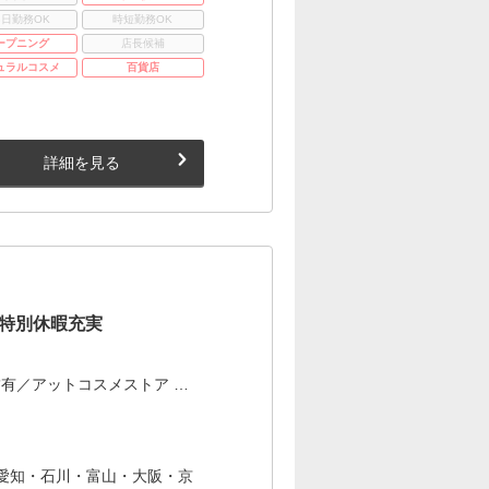
3日勤務OK
時短勤務OK
ープニング
店長候補
ュラルコスメ
百貨店
詳細を見る
×特別休暇充実
有／アットコスメストア …
愛知・石川・富山・大阪・京