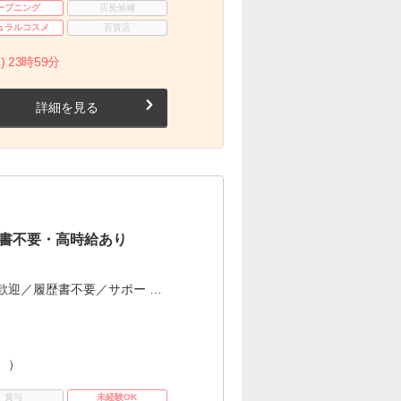
ープニング
店長候補
ュラルコスメ
百貨店
) 23時59分
詳細を見る
書不要・高時給あり
歓迎／履歴書不要／サポー …
。）
賞与
未経験OK