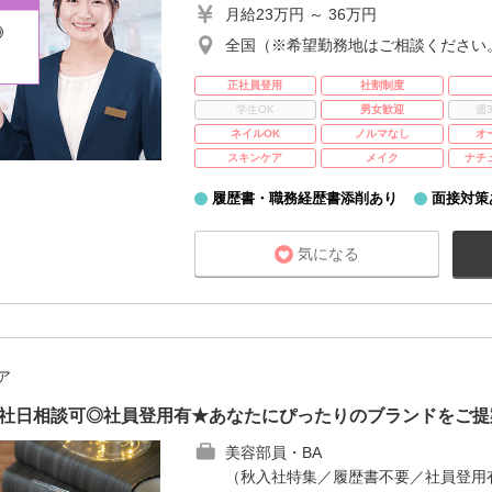
月給23万円 ～ 36万円
全国（※希望勤務地はご相談ください
正社員登用
社割制度
学生OK
男女歓迎
週
ネイルOK
ノルマなし
オ
スキンケア
メイク
ナチ
履歴書・職務経歴書添削あり
面接対策
気になる
ア
入社日相談可◎社員登用有★あなたにぴったりのブランドをご提
美容部員・BA
（秋入社特集／履歴書不要／社員登用