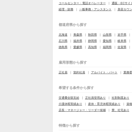
コールセンター・電話オペレーター
通販・ECサイ
経理・財務
一般事務・アシスタント
美容カウ
都道府県から探す
北海道
青森県
秋田県
山形県
岩手県
石川県
福井県
静岡県
愛知県
岐阜県
徳島県
愛媛県
高知県
福岡県
佐賀県
雇用形態から探す
正社員
契約社員
アルバイト・パート
業務
希望する条件から探す
交通費全額支給
正社員登用あり
社割制度あり
介護休暇実績あり
産休・育児休暇実績あり
資
店長・マネージャー・リーダー候補
寮、社宅あり
特徴から探す