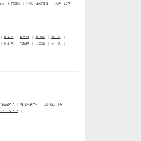
企画・研究開発
物流・生産管理
人事・総務
山梨県
長野県
新潟県
富山県
岡山県
広島県
山口県
香川県
内勤務OK
時短勤務OK
土日祝が休み
ングスタッフ