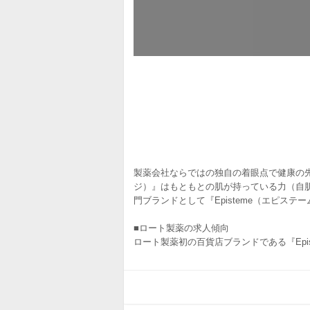
製薬会社ならではの独自の着眼点で健康の先
ジ）』はもともとの肌が持っている力（自肌
門ブランドとして『Episteme（エピス
■ロート製薬の求人傾向
ロート製薬初の百貨店ブランドである『Epi