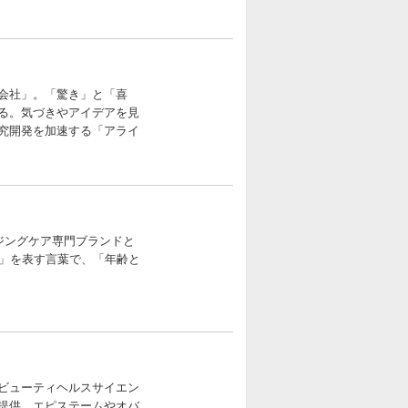
会社」。「驚き」と「喜
る。気づきやアイデアを見
究開発を加速する「アライ
。
ジングケア専門ブランドと
知」を表す言葉で、「年齢と
ビューティヘルスサイエン
提供。エピステームやオバ