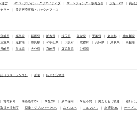
ト運営
WEB・デザイン・クリエイティブ
マーケティング・販促企画
広報・PR
商品
ンセラー
美容医療事務・バックオフィス
宮城県
福島県
群馬県
栃木県
埼玉県
茨城県
千葉県
東京都
神奈川県
三重県
滋賀県
奈良県
和歌山県
大阪府
京都府
兵庫県
鳥取県
島根県
長崎県
熊本県
大分県
宮崎県
鹿児島県
沖縄県
委託（フリーランス）
派遣
紹介予定派遣
賞与あり
未経験者OK
学生OK
新卒採用
学歴不問
男女ともに歓迎
週3日以
格取得支援制度
副業・ダブルワークOK
ネイルOK
ノルマなし
車通勤OK
オープニ