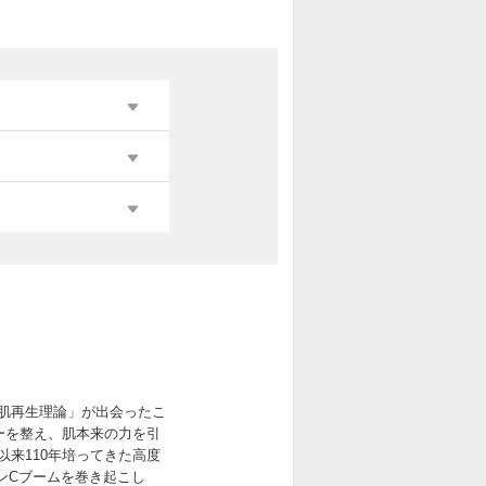
肌再生理論」が出会ったこ
ーを整え、肌本来の力を引
来110年培ってきた高度
ンCブームを巻き起こし