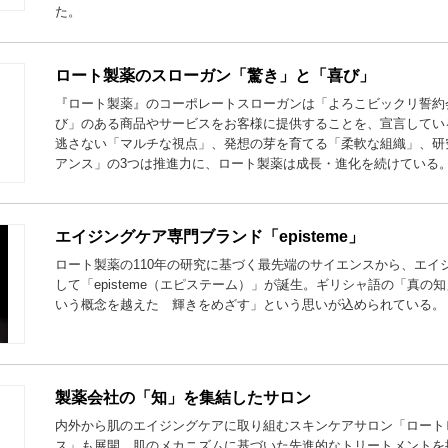
た。
ロート製薬のスローガン「驚き」と「喜び」
『ロート製薬』のコーポレートスローガンは「よろこビックリ誓約
び」のある商品やサービスをお客様に提供することを、宣言してい
逃さない「マルチな視点」、発想の芽を育てる「柔軟な組織」、研
アンス」の3つは推進力に、ロート製薬は成長・進化を続けている
エイジングケア専門ブランド「episteme」
ロート製薬の110年の研究に基づく最先端のサイエンスから、エイ
して「episteme（エピステーム）」が誕生。ギリシャ語の「真の
いう概念を越えた 輝きをめざす」という思いが込められている。
製薬会社の「知」を集結したサロン
内外から肌のエイジングケアに取り組むスキンケアサロン「ロート
ス」も展開。肌のメカニズムに基づいた先進的なトリートメントを