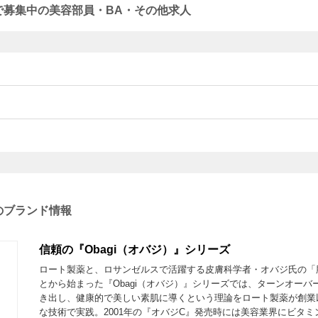
 で募集中の美容部員・BA・その他求人
 のブランド情報
信頼の『Obagi（オバジ）』シリーズ
ロート製薬と、ロサンゼルスで活躍する皮膚科学者・オバジ氏の「
とから始まった『Obagi（オバジ）』シリーズでは、ターンオーバ
き出し、健康的で美しい素肌に導くという理論をロート製薬が創業以
な技術で実践。2001年の『オバジC』発売時には美容業界にビタミ