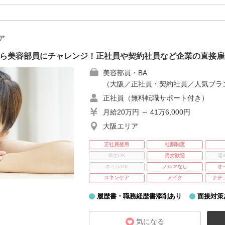
ア
から美容部員にチャレンジ！正社員や契約社員など企業の直接雇
美容部員・BA
（大阪／正社員・契約社員／人気ブラ
正社員（無料転職サポート付き）
月給20万円 ～ 41万6,000円
大阪エリア
正社員登用
社割制度
学生OK
男女歓迎
週
ネイルOK
ノルマなし
オ
スキンケア
メイク
ナチ
履歴書・職務経歴書添削あり
面接対策
気になる