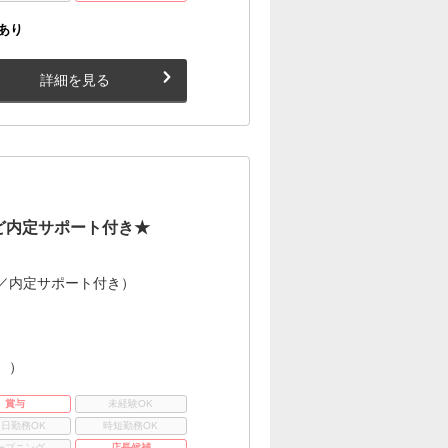
あり
詳細を見る
ど内定サポート付き★
／内定サポート付き）
。）
賞与
未経験OK
3日勤務OK
時短勤務OK
ープニング
店長候補