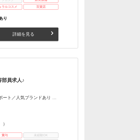
ュラルコスメ
百貨店
あり
詳細を見る
部員求人♪
ポート／人気ブランドあり …
。）
賞与
未経験OK