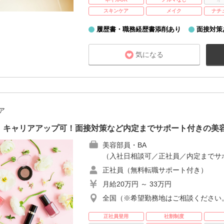
スキンケア
メイク
ナチ
履歴書・職務経歴書添削あり
面接対策
気になる
ア
】キャリアアップ可！面接対策など内定までサポート付きの美容
美容部員・BA
（入社日相談可／正社員／内定までサ
正社員（無料転職サポート付き）
月給20万円 ～ 33万円
全国（※希望勤務地はご相談ください
正社員登用
社割制度