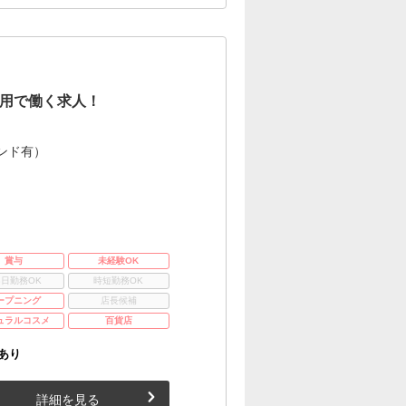
用で働く求人！
ンド有）
賞与
未経験OK
3日勤務OK
時短勤務OK
ープニング
店長候補
ュラルコスメ
百貨店
あり
詳細を見る