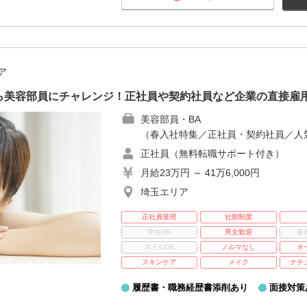
ア
ら美容部員にチャレンジ！正社員や契約社員など企業の直接雇
美容部員・BA
（春入社特集／正社員・契約社員／人
正社員（無料転職サポート付き）
月給23万円 ～ 41万6,000円
埼玉エリア
正社員登用
社割制度
学生OK
男女歓迎
週
ネイルOK
ノルマなし
オ
スキンケア
メイク
ナチ
履歴書・職務経歴書添削あり
面接対策