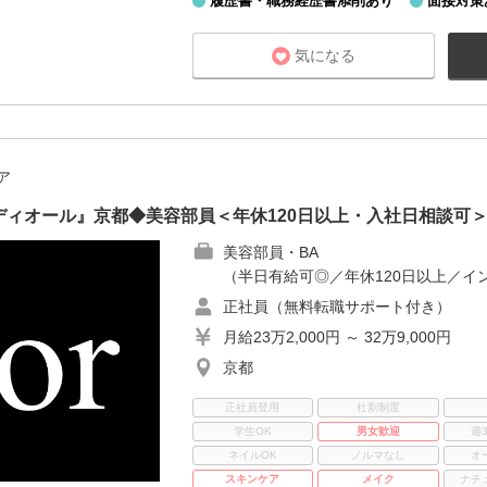
履歴書・職務経歴書添削あり
面接対策
気になる
ア
ィオール』京都◆美容部員＜年休120日以上・入社日相談可
美容部員・BA
（半日有給可◎／年休120日以上／イ
正社員（無料転職サポート付き）
月給23万2,000円 ～ 32万9,000円
京都
正社員登用
社割制度
学生OK
男女歓迎
週
ネイルOK
ノルマなし
オ
スキンケア
メイク
ナチ