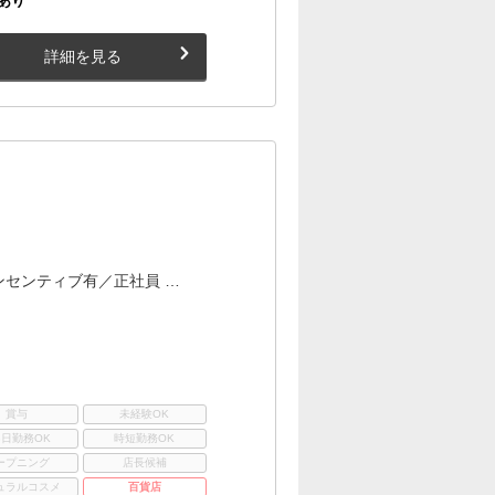
あり
詳細を見る
＞
ンセンティブ有／正社員 …
賞与
未経験OK
3日勤務OK
時短勤務OK
ープニング
店長候補
ュラルコスメ
百貨店