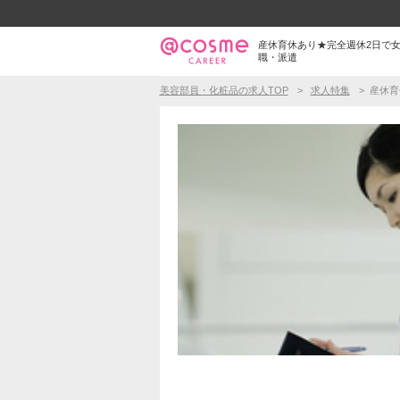
産休育休あり★完全週休2日で女
職・派遣
美容部員・化粧品の求人TOP
求人特集
産休育