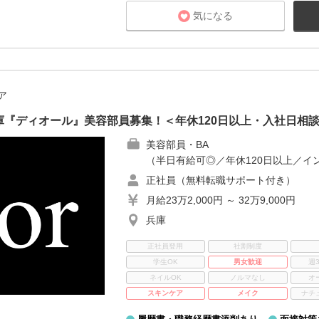
気になる
ア
『ディオール』美容部員募集！＜年休120日以上・入社日相
美容部員・BA
（半日有給可◎／年休120日以上／イ
正社員（無料転職サポート付き）
月給23万2,000円 ～ 32万9,000円
兵庫
正社員登用
社割制度
学生OK
男女歓迎
週
ネイルOK
ノルマなし
オ
スキンケア
メイク
ナチ