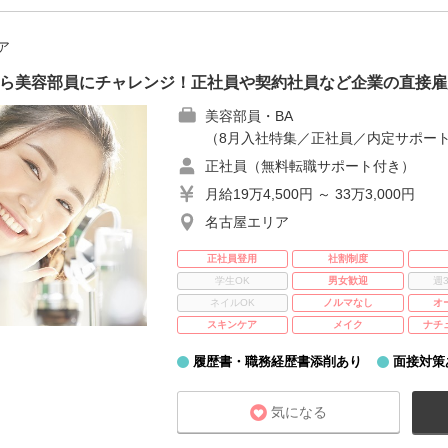
ア
から美容部員にチャレンジ！正社員や契約社員など企業の直接雇
美容部員・BA
（8月入社特集／正社員／内定サポー
正社員（無料転職サポート付き）
月給19万4,500円 ～ 33万3,000円
名古屋エリア
正社員登用
社割制度
学生OK
男女歓迎
週
ネイルOK
ノルマなし
オ
スキンケア
メイク
ナチ
履歴書・職務経歴書添削あり
面接対策
気になる