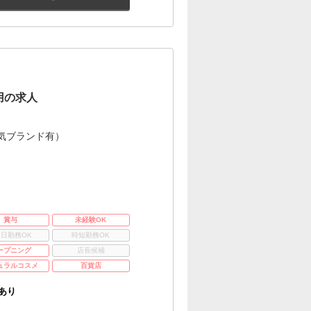
用の求人
気ブランド有）
賞与
未経験OK
3日勤務OK
時短勤務OK
ープニング
店長候補
ュラルコスメ
百貨店
あり