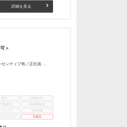
詳細を見る
談可＞
ンセンティブ有／正社員 …
賞与
未経験OK
3日勤務OK
時短勤務OK
ープニング
店長候補
ュラルコスメ
百貨店