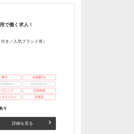
用で働く求人！
ト付き／人気ブランド有）
賞与
未経験OK
3日勤務OK
時短勤務OK
ープニング
店長候補
ュラルコスメ
百貨店
あり
詳細を見る