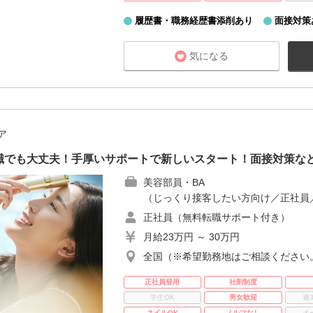
履歴書・職務経歴書添削あり
面接対策
気になる
ア
職でも大丈夫！手厚いサポートで新しいスタート！面接対策な
美容部員・BA
（じっくり接客したい方向け／正社員
正社員（無料転職サポート付き）
月給23万円 ～ 30万円
全国（※希望勤務地はご相談ください
正社員登用
社割制度
学生OK
男女歓迎
週
ネイルOK
ノルマなし
オ