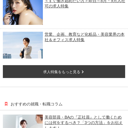
＜すぐ働き始めたい方＞即日～8月・9月入社
可の求人特集
営業、企画、教育など化粧品・美容業界の本
社＆オフィス求人特集
求人特集をもっと見る
おすすめの就職・転職コラム
美容部員・BAの『正社員』として働くため
には何をするべき？「3つの方法」をお伝え