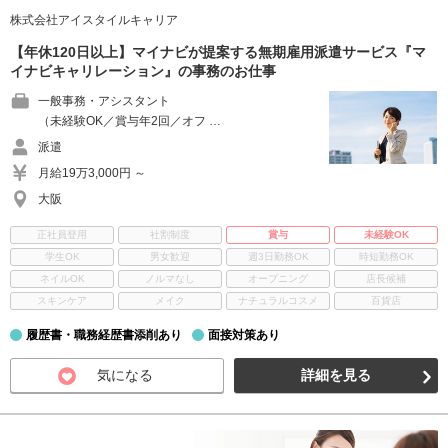
株式会社アイスタイルキャリア
【年休120日以上】マイナビが提案する無期雇用派遣サービス『マ
イナビキャリレーション』の事務のお仕事
一般事務・アシスタント
（未経験OK／賞与年2回／オフ …
派遣
月給19万3,000円 ～
大阪
正社員登用
社割制度
賞与
未経験OK
学生OK
男女歓迎
週3日勤務OK
時短勤務OK
ネイルOK
ノルマなし
オープニング
店長候補
スキンケア
メイク
ナチュラルコスメ
百貨店
履歴書・職務経歴書添削あり
面接対策あり
気になる
詳細を見る