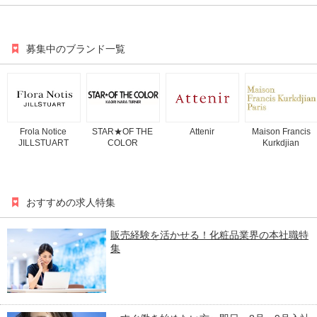
募集中のブランド一覧
Frola Notice
STAR★OF THE
Attenir
Maison Francis
JILLSTUART
COLOR
Kurkdjian
おすすめの求人特集
販売経験を活かせる！化粧品業界の本社職特
集