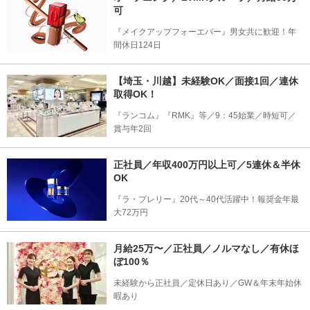
可
『メイクアップフォーエバー』男女共に歓迎！年
間休日124日
【埼玉・川越】未経験OK／面接1回／連休
取得OK！
『ランコム』『RMK』等／9：45始業／時短可／
賞与年2回
正社員／年収400万円以上可／5連休＆半休
OK
『ラ・プレリー』20代～40代活躍中！報奨金年最
大72万円
月給25万〜／正社員／ノルマなし／有休ほ
ぼ100％
未経験から正社員／定休日あり／GW＆年末年始休
暇あり