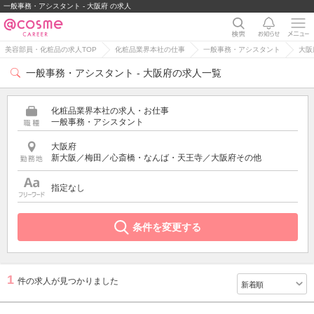
一般事務・アシスタント - 大阪府 の求人
美容部員・化粧品の求人TOP
化粧品業界本社の仕事
一般事務・アシスタント
大阪
一般事務・アシスタント - 大阪府の求人一覧
化粧品業界本社の求人・お仕事
一般事務・アシスタント
大阪府
新大阪／梅田／心斎橋・なんば・天王寺／大阪府その他
指定なし
条件を変更する
1
件の求人が見つかりました