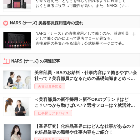
や乗り越えたことなどを詳しく語れるように対策して
おくと選考に役立つ可能性が高い。また、NARS（ナー
ズ）のブランドイメージや、店舗を訪問した際にどの
ような印象を受けたかを自分の言葉で伝えらると◎。
実際にNARS（ナーズ）製品を使用したことがある場合
NARS (ナーズ) 美容部員採用選考の流れ
は、アピールするようにしましょう。
NARS（ナーズ）の直接雇用として働くのか、派遣社員
として働くのかによって選考フローが異なる。
直接雇用の募集がある場合：公式採用ページにて募集
状況をチェック。
派遣社員の場合：アットコスメキャリアのキャリアカ
ウンセラーと面談→企業に推薦→職場見学→勤務開始
NARS (ナーズ) の関連記事
美容部員・BAのお給料・仕事内容は？働きやすい会
社って？美容部員になるための基礎知識まとめ＜最
新版＞
美容部員を知る
＜美容部員の新卒採用＞新卒OKのブランドはど
こ？いつから動けばいい？選考フローは？就活対策
まとめ！
仕事探しアドバイス
【業界研究】化粧品業界にはどんな仕事があるの？
化粧品業界の職種や仕事内容をご紹介！