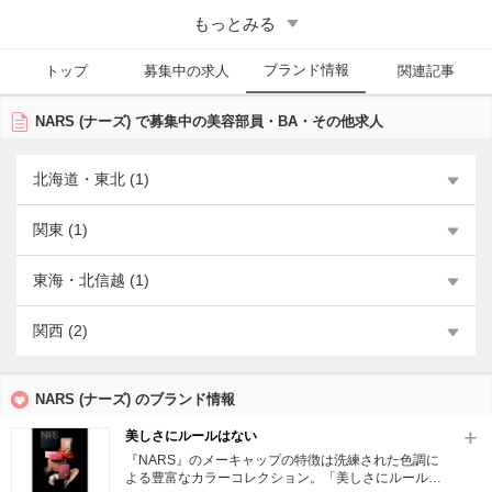
ための力を与えたい」というフランソワ・ナーズのブランド哲学のも
もっとみる
と、クラシックとモードを先取りする最先端のカラーが融合した、革新
的なアイテムを発表し続けている。
ブランド情報
トップ
募集中の求人
関連記事
■NARS（ナーズ）の美容部員求人・採用の傾向
アットコスメキャリアでは欠員が出た店舗・エリアで募集が掛かってい
NARS (ナーズ) で募集中の美容部員・BA・その他求人
る。短期スタッフでの募集もかかることもあるので要チェック。
北海道・東北 (1)
関東 (1)
東海・北信越 (1)
関西 (2)
NARS (ナーズ) のブランド情報
美しさにルールはない
『NARS』のメーキャップの特徴は洗練された色調に
よる豊富なカラーコレクション。「美しさにルールは