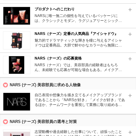
ない」「あなたが心地良いと感じたのならば、それは
すべて正しい」という考えのもと、型にはまることの
プロダクトへのこだわり
ないその人が心地よく感じる個性を活かした美しさを
提唱。
NARSに唯一無二の個性を与えているパッケージに
は、クラシックとモダン、ラグジュアリーとシックが
共存し、手が触れたときの柔らかな感触にまでこだわ
ったデザインを採用。フランソワ・ナーズの哲学は製
NARS（ナーズ）定番の人気商品『アイシャドウ』
品だけでなくブランドのすべてに貫かれている。
魅力的でドラマティックな輝きを瞳に与えるアイシャ
ドウは定番商品。大胆で鮮やかなカラーから無限に広
がる自己表現。魅力的なカラーとテクスチャーで個性
を引き出すアイメイクが自由自在に叶う。
NARS（ナーズ）の応募資格
NARS（ナーズ）では、美容部員の経験者はもちろ
ん、未経験でも応募が可能な場合もある。メイクアッ
プの商品が豊富のため、メイクアップスキルを伸ばし
たい方にオススメ。また地方エリアは美容専門学校を
卒業していれば、美容部員の経験がなくても応募可能
NARS (ナーズ) 美容部員に求める人物像
なエリアもあるので気になった方は該当エリアの求人
をチェック。
自己表現や想像力を掻き立てるメイクアップブランド
であることから「NARSが好き」「メイクが好き」であ
るほか、チームワークを重視して業務に取り組めるこ
とが求められる。
NARS (ナーズ) 美容部員の選考と対策
志望動機や過去経験した仕事について、頑張ったこと