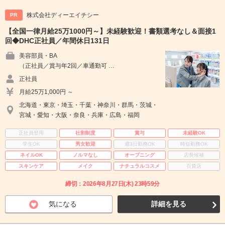
株式会社ディーエイチシー
PR
【全国一律月給25万1000円～】未経験歓迎！書類選考なし＆面接1
回◆DHC正社員／年間休日131日
美容部員・BA
（正社員／賞与年2回／車通勤可 …
正社員
月給25万1,000円 ～
北海道・東京・埼玉・千葉・神奈川・群馬・茨城・
宮城・愛知・大阪・奈良・兵庫・広島・福岡
正社員登用
社割制度
賞与
未経験OK
学生OK
男女歓迎
週3日勤務OK
時短勤務OK
ネイルOK
ノルマなし
オープニング
店長候補
スキンケア
メイク
ナチュラルコスメ
百貨店
締切：2026年8月27日(木) 23時59分
気になる
詳細を見る