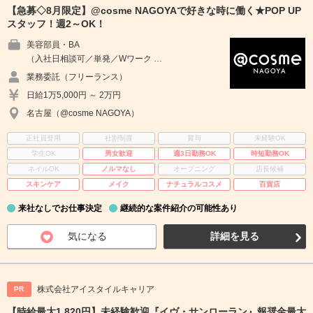
【急募◇8月限定】@cosme NAGOYAで好きな時に働く★POP UP
スタッフ！週2～OK！
美容部員・BA
（入社日相談可／単発／Wワーク …
業務委託（フリーランス）
日給1万5,000円 ～ 2万円
名古屋（@cosme NAGOYA）
正社員登用
社割制度
賞与
未経験OK
学生OK
男女歓迎
週3日勤務OK
時短勤務OK
ネイルOK
ノルマなし
オープニング
店長候補
スキンケア
メイク
ナチュラルコスメ
百貨店
来社なしでお仕事決定
継続的な案件紹介の可能性あり
気になる
詳細を見る
株式会社アイスタイルキャリア
PR
【時給最大1,820円】未経験歓迎『イヴ・サンローラン』報奨金最大