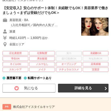
株式会社アイスタイルキャリア
【安定収入】安心のサポート体制！未経験でもOK！美容業界で働き
ましょう＜まずは登録だけでもOK＞
美容部員・BA
（入社月相談可／国内外の人気ブ …
派遣
時給1,410円 ～ 1,600円 ほか
全国エリア
正社員登用
社割制度
賞与
未経験OK
学生OK
男女歓迎
週3日勤務OK
時短勤務OK
ネイルOK
ノルマなし
オープニング
店長候補
スキンケア
メイク
ナチュラルコスメ
百貨店
履歴書不要
転職サポートあり
気になる
詳細を見る
株式会社アイスタイルキャリア
PR