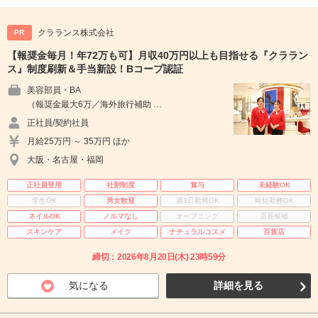
クラランス株式会社
PR
【報奨金毎月！年72万も可】月収40万円以上も目指せる『クララン
ス』制度刷新＆手当新設！Bコープ認証
美容部員・BA
（報奨金最大6万／海外旅行補助 …
正社員/契約社員
月給25万円 ～ 35万円 ほか
大阪・名古屋・福岡
正社員登用
社割制度
賞与
未経験OK
学生OK
男女歓迎
週3日勤務OK
時短勤務OK
ネイルOK
ノルマなし
オープニング
店長候補
スキンケア
メイク
ナチュラルコスメ
百貨店
締切：2026年8月20日(木) 23時59分
気になる
詳細を見る