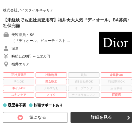
株式会社アイスタイルキャリア
【未経験でも正社員登用有】福井★大人気『ディオール』BA募集♪
社保完備
美容部員・BA
（『ディオール』ビューティスト …
派遣
時給1,200円 ～ 1,350円
福井エリア
正社員登用
社割制度
賞与
未経験OK
学生OK
男女歓迎
週3日勤務OK
時短勤務OK
ネイルOK
ノルマなし
オープニング
店長候補
スキンケア
メイク
ナチュラルコスメ
百貨店
履歴書不要
転職サポートあり
気になる
詳細を見る