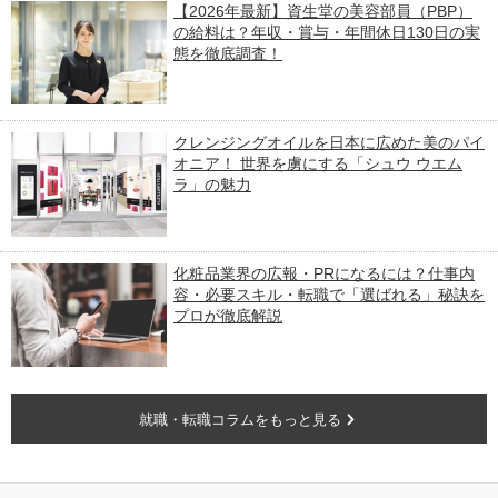
【2026年最新】資生堂の美容部員（PBP）
の給料は？年収・賞与・年間休日130日の実
態を徹底調査！
クレンジングオイルを日本に広めた美のパイ
オニア！ 世界を虜にする「シュウ ウエム
ラ」の魅力
化粧品業界の広報・PRになるには？仕事内
容・必要スキル・転職で「選ばれる」秘訣を
プロが徹底解説
就職・転職コラムをもっと見る