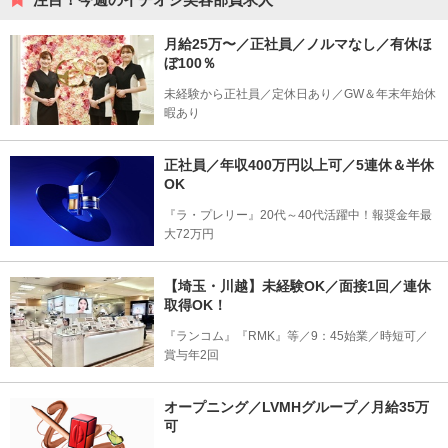
月給25万〜／正社員／ノルマなし／有休ほ
ぼ100％
未経験から正社員／定休日あり／GW＆年末年始休
暇あり
正社員／年収400万円以上可／5連休＆半休
OK
『ラ・プレリー』20代～40代活躍中！報奨金年最
大72万円
【埼玉・川越】未経験OK／面接1回／連休
取得OK！
『ランコム』『RMK』等／9：45始業／時短可／
賞与年2回
オープニング／LVMHグループ／月給35万
可