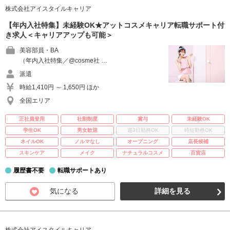
株式会社アイスタイルキャリア
【年内入社特集】未経験OK★アットコスメキャリア転職サポート付
き求人＜キャリアアップも可能＞
美容部員・BA
（年内入社特集／@cosme社 …
派遣
時給1,410円 ～ 1,650円 ほか
全国エリア
正社員登用
社割制度
賞与
未経験OK
学生OK
男女歓迎
週3日勤務OK
時短勤務OK
ネイルOK
ノルマなし
オープニング
店長候補
スキンケア
メイク
ナチュラルコスメ
百貨店
履歴書不要
転職サポートあり
気になる
詳細を見る