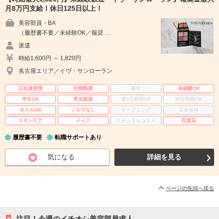
月8万円支給！休日125日以上！
美容部員・BA
（履歴書不要／未経験OK／報奨 …
派遣
時給1,600円 ～ 1,820円
名古屋エリア／イヴ・サンローラン
正社員登用
社割制度
賞与
未経験OK
学生OK
男女歓迎
週3日勤務OK
時短勤務OK
ネイルOK
ノルマなし
オープニング
店長候補
スキンケア
メイク
ナチュラルコスメ
百貨店
履歴書不要
転職サポートあり
気になる
詳細を見る
ページの先頭へ戻る
注目！今週のイチオシ美容部員求人