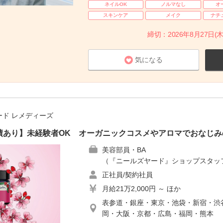
ネイルOK
ノルマなし
オ
スキンケア
メイク
ナチ
締切：2026年8月27日(木
気になる
ード レメディーズ
績あり】未経験者OK オーガニックコスメやアロマでおなじみ
美容部員・BA
（『ニールズヤード』ショップスタッ
正社員/契約社員
月給21万2,000円 ～ ほか
表参道・銀座・東京・池袋・新宿・渋
岡・大阪・京都・広島・福岡・熊本