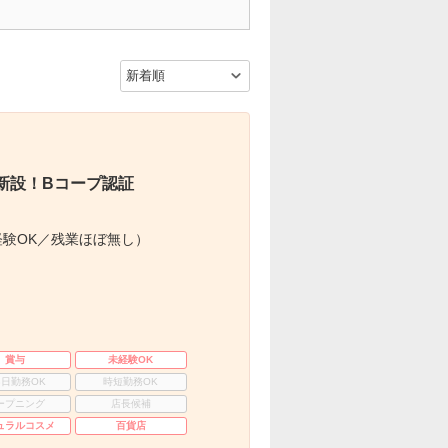
新設！Bコープ認証
験OK／残業ほぼ無し）
賞与
未経験OK
3日勤務OK
時短勤務OK
ープニング
店長候補
ュラルコスメ
百貨店