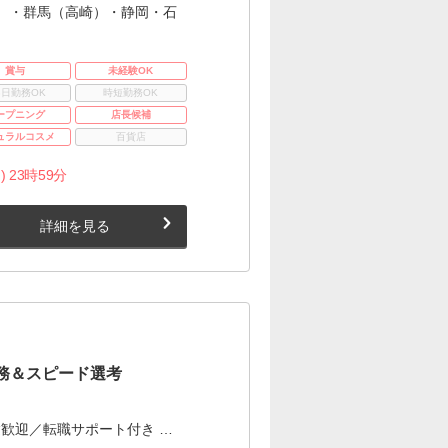
）・群馬（高崎）・静岡・石
賞与
未経験OK
3日勤務OK
時短勤務OK
ープニング
店長候補
ュラルコスメ
百貨店
) 23時59分
詳細を見る
務＆スピード選考
歓迎／転職サポート付き …