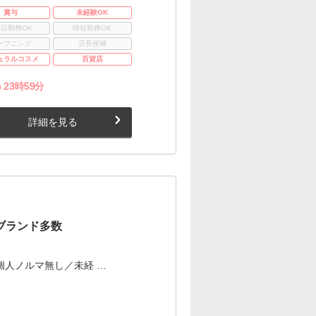
賞与
未経験OK
3日勤務OK
時短勤務OK
ープニング
店長候補
ュラルコスメ
百貨店
 23時59分
詳細を見る
気ブランド多数
個人ノルマ無し／未経 …