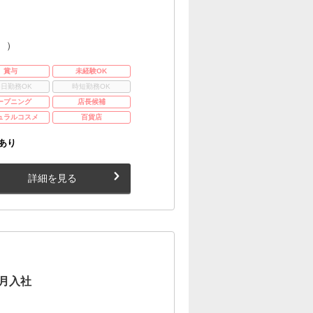
。）
賞与
未経験OK
3日勤務OK
時短勤務OK
ープニング
店長候補
ュラルコスメ
百貨店
あり
詳細を見る
月入社