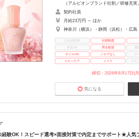
（アルビオンブランド社割／研修充実／
契約社員
月給23万円 ～ ほか
神奈川（横浜）・静岡（浜松）・広島
正社員登用
社割制度
学生OK
男女歓迎
週
ネイルOK
ノルマなし
オ
スキンケア
メイク
ナチ
締切：2026年8月17日(月
気になる
ア
未経験OK！スピード選考×面接対策で内定までサポート★人気