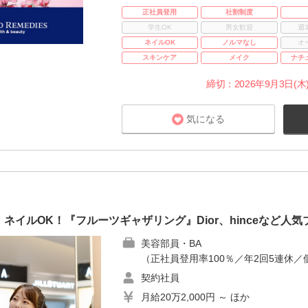
正社員登用
社割制度
学生OK
男女歓迎
週
ネイルOK
ノルマなし
オ
スキンケア
メイク
ナチ
締切：2026年9月3日(木)
気になる
ネイルOK！『フルーツギャザリング』Dior、hinceなど人
美容部員・BA
（正社員登用率100％／年2回5連休／
契約社員
月給20万2,000円 ～ ほか