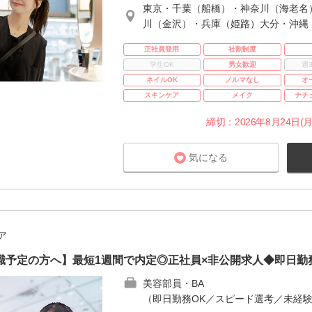
東京・千葉（船橋）・神奈川（海老名
川（金沢）・兵庫（姫路）大分・沖縄
正社員登用
社割制度
学生OK
男女歓迎
週
ネイルOK
ノルマなし
オ
スキンケア
メイク
ナチ
締切：2026年8月24日(月
気になる
ア
職予定の方へ】最短1週間で内定◎正社員×非公開求人◆即日勤
美容部員・BA
（即日勤務OK／スピード選考／未経験