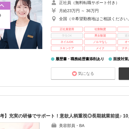
正社員（無料転職サポート付き）
月給23万円 ～ 36万円
全国（※希望勤務地はご相談ください
正社員登用
社割制度
学生OK
男女歓迎
週
ネイルOK
ノルマなし
オ
スキンケア
メイク
ナチ
履歴書・職務経歴書添削あり
面接対策
気になる
考】充実の研修でサポート！意欲人柄重視◎長期就業前提♪ 10
美容部員・BA