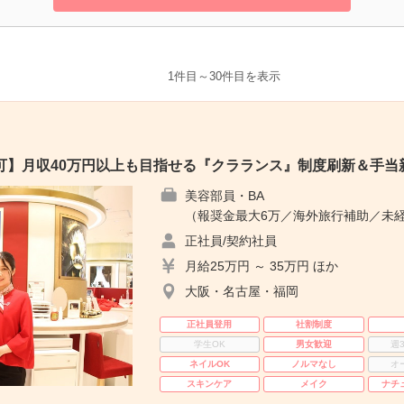
1件目～30件目を表示
可】月収40万円以上も目指せる『クラランス』制度刷新＆手当
美容部員・BA
（報奨金最大6万／海外旅行補助／未経
正社員/契約社員
月給25万円 ～ 35万円 ほか
大阪・名古屋・福岡
正社員登用
社割制度
学生OK
男女歓迎
週
ネイルOK
ノルマなし
オ
スキンケア
メイク
ナチ