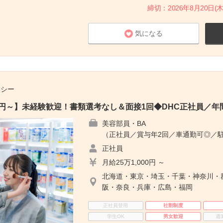
締切：2026年8月20日(木
気になる
チシー
00円～】未経験歓迎！書類選考なし＆面接1回◆DHC正社員／年間
美容部員・BA
（正社員／賞与年2回／車通勤可◎／
正社員
月給25万1,000円 ～
北海道・東京・埼玉・千葉・神奈川・
阪・奈良・兵庫・広島・福岡
正社員登用
社割制度
学生OK
男女歓迎
週