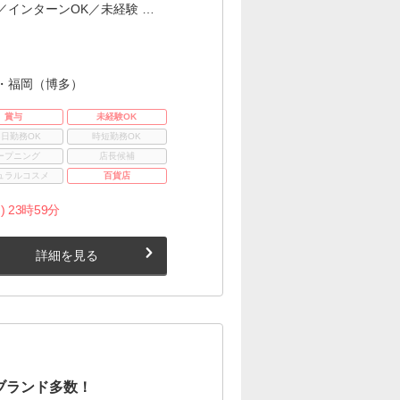
インターンOK／未経験 …
・福岡（博多）
賞与
未経験OK
3日勤務OK
時短勤務OK
ープニング
店長候補
ュラルコスメ
百貨店
) 23時59分
詳細を見る
ブランド多数！