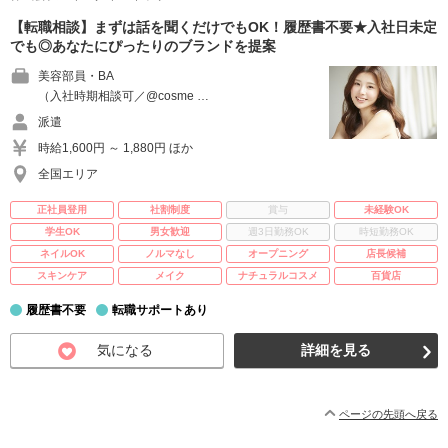
【転職相談】まずは話を聞くだけでもOK！履歴書不要★入社日未定
でも◎あなたにぴったりのブランドを提案
美容部員・BA
（入社時期相談可／@cosme …
派遣
時給1,600円 ～ 1,880円 ほか
全国エリア
正社員登用
社割制度
賞与
未経験OK
学生OK
男女歓迎
週3日勤務OK
時短勤務OK
ネイルOK
ノルマなし
オープニング
店長候補
スキンケア
メイク
ナチュラルコスメ
百貨店
履歴書不要
転職サポートあり
気になる
詳細を見る
ページの先頭へ戻る