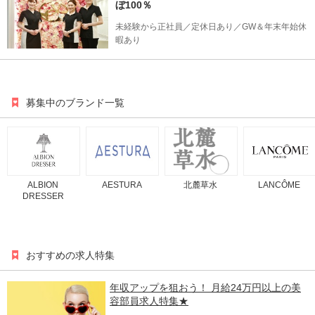
ぼ100％
未経験から正社員／定休日あり／GW＆年末年始休
暇あり
募集中のブランド一覧
ALBION
AESTURA
北麓草水
LANCÔME
DRESSER
おすすめの求人特集
年収アップを狙おう！ 月給24万円以上の美
容部員求人特集★