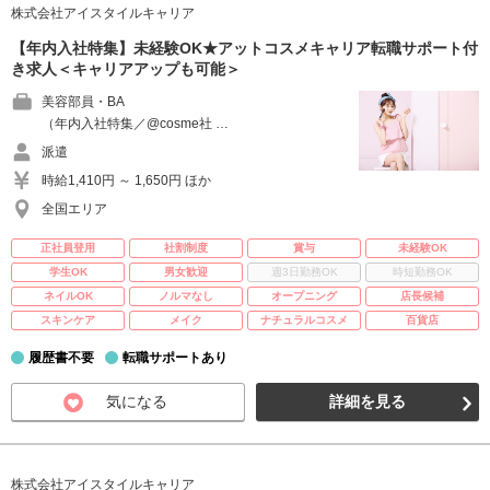
株式会社アイスタイルキャリア
【年内入社特集】未経験OK★アットコスメキャリア転職サポート付
き求人＜キャリアアップも可能＞
美容部員・BA
（年内入社特集／@cosme社 …
派遣
時給1,410円 ～ 1,650円 ほか
全国エリア
正社員登用
社割制度
賞与
未経験OK
学生OK
男女歓迎
週3日勤務OK
時短勤務OK
ネイルOK
ノルマなし
オープニング
店長候補
スキンケア
メイク
ナチュラルコスメ
百貨店
履歴書不要
転職サポートあり
気になる
詳細を見る
株式会社アイスタイルキャリア