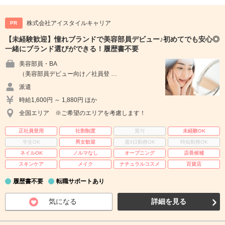
株式会社アイスタイルキャリア
PR
【未経験歓迎】憧れブランドで美容部員デビュー♪初めてでも安心◎
一緒にブランド選びができる！履歴書不要
美容部員・BA
（美容部員デビュー向け／社員登 …
派遣
時給1,600円 ～ 1,880円 ほか
全国エリア ※ご希望のエリアを考慮します！
正社員登用
社割制度
賞与
未経験OK
学生OK
男女歓迎
週3日勤務OK
時短勤務OK
ネイルOK
ノルマなし
オープニング
店長候補
スキンケア
メイク
ナチュラルコスメ
百貨店
履歴書不要
転職サポートあり
気になる
詳細を見る