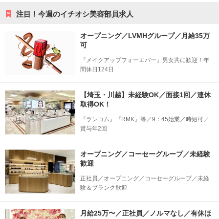
注目！今週のイチオシ美容部員求人
オープニング／LVMHグループ／月給35万
可
『メイクアップフォーエバー』男女共に歓迎！年
間休日124日
【埼玉・川越】未経験OK／面接1回／連休
取得OK！
『ランコム』『RMK』等／9：45始業／時短可／
賞与年2回
オープニング／コーセーグループ／未経験
歓迎
正社員／オープニング／コーセーグループ／未経
験＆ブランク歓迎
月給25万〜／正社員／ノルマなし／有休ほ