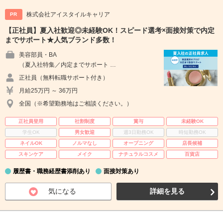
株式会社アイスタイルキャリア
PR
【正社員】夏入社歓迎◎未経験OK！スピード選考×面接対策で内定
までサポート★人気ブランド多数！
美容部員・BA
（夏入社特集／内定までサポート …
正社員（無料転職サポート付き）
月給25万円 ～ 36万円
全国（※希望勤務地はご相談ください。）
正社員登用
社割制度
賞与
未経験OK
学生OK
男女歓迎
週3日勤務OK
時短勤務OK
ネイルOK
ノルマなし
オープニング
店長候補
スキンケア
メイク
ナチュラルコスメ
百貨店
履歴書・職務経歴書添削あり
面接対策あり
気になる
詳細を見る