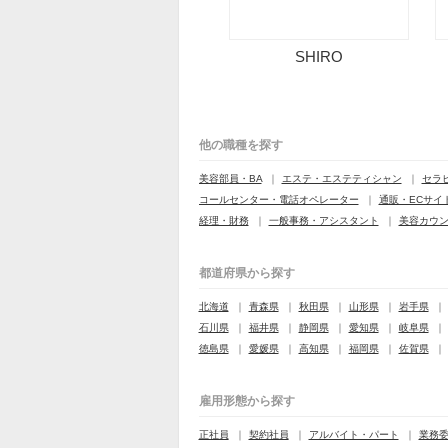
SHIRO
他の職種を探す
美容部員・BA
エステ・エステティシャン
セラ
コールセンター・電話オペレーター
通販・ECサイ
経理・財務
一般事務・アシスタント
美容カウ
都道府県から探す
北海道
青森県
秋田県
山形県
岩手県
石川県
福井県
静岡県
愛知県
岐阜県
徳島県
愛媛県
高知県
福岡県
佐賀県
雇用形態から探す
正社員
契約社員
アルバイト・パート
業務