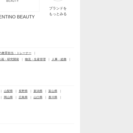
ブランドを
もっとみる
ENTINO BEAUTY
の教育担当・トレーナー
企画・研究開発
物流・生産管理
人事・総務
山梨県
長野県
新潟県
富山県
岡山県
広島県
山口県
香川県