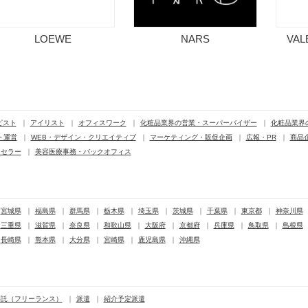
LOEWE
NARS
VAL
ピスト
アイリスト
オフィスワーク
化粧品業界の営業・スーパーバイザー
化粧品業界
ト運営
WEB・デザイン・クリエイティブ
マーケティング・販促企画
広報・PR
商品
ンセラー
美容医療事務・バックオフィス
宮城県
福島県
群馬県
栃木県
埼玉県
茨城県
千葉県
東京都
神奈川県
三重県
滋賀県
奈良県
和歌山県
大阪府
京都府
兵庫県
鳥取県
島根県
長崎県
熊本県
大分県
宮崎県
鹿児島県
沖縄県
委託（フリーランス）
派遣
紹介予定派遣