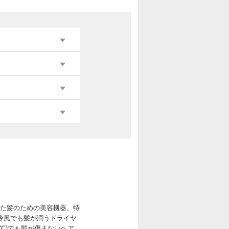
載した髪のための美容機器。特
「冷風でも髪が潤うドライヤ
80℃)でも髪が傷まないヘア