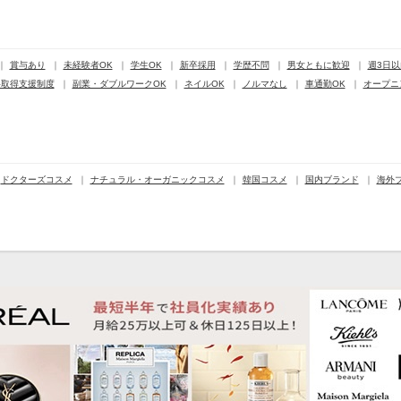
賞与あり
未経験者OK
学生OK
新卒採用
学歴不問
男女ともに歓迎
週3日以
格取得支援制度
副業・ダブルワークOK
ネイルOK
ノルマなし
車通勤OK
オープニ
ドクターズコスメ
ナチュラル・オーガニックコスメ
韓国コスメ
国内ブランド
海外