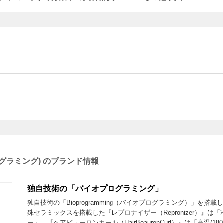
オプログラミング) のブランド情報
独自技術の「バイオプログラミング」
独自技術の「Bioprogramming（バイオプログラミング）」を搭
殊セラミックスを搭載した『レプロナイザー（Repronizer）』は
ー」、『ヘアビューロンカール（HairBeauronCurl）』は「高温(1