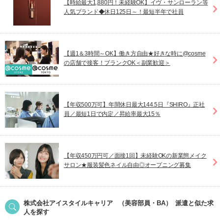
【時給最大1,880円！未経験OK】イヴ・サンローラン等
人気ブランド◆休日125日～！最短半年で社員
【週1＆3時間～OK】働き方自由★好きな時に@cosme
の店舗で接客！ブランクOK＜副業歓迎＞
【年収500万可】年間休日最大144.5日『SHIRO』正社
員／最短1日で内定／昇給率最大15％
【年収450万円可／面接1回】未経験OKの新業態メイク
サロン★服装髪色ネイル自由◎オープニング募集
株式会社アイスタイルキャリア
（美容部員・BA）
派遣
と似た求
人を探す