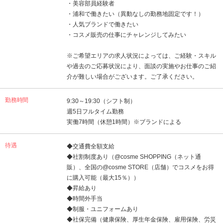
・美容部員経験者
・浦和で働きたい（異動なしの勤務地固定です！）
・人気ブランドで働きたい
・コスメ販売の仕事にチャレンジしてみたい
※ご希望エリアの求人状況によっては、ご経験・スキル
や過去のご応募状況により、面談の実施やお仕事のご紹
介が難しい場合がございます。ご了承ください。
勤務時間
9:30～19:30（シフト制）
週5日フルタイム勤務
実働7時間（休憩1時間）※ブランドによる
待遇
◆交通費全額支給
◆社割制度あり（@cosme SHOPPING（ネット通
販）、全国の@cosme STORE（店舗）でコスメをお得
に購入可能（最大15％））
◆昇給あり
◆時間外手当
◆制服・ユニフォームあり
◆社保完備（健康保険、厚生年金保険、雇用保険、労災