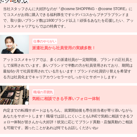
当社スタッフさんに大好評なのが『@cosme SHOPPING・@cosme STORE』に
てコスメがお得に購入できる福利厚生です☆デパコスからプチプラブランドま
で、取り扱いブランド数は1800ブランド以上！頑張るあなたを応援したい、アッ
トコスメキャリアならではの特典です。
仕事のやりがい
派遣社員から社員登用の実績多数！
アットコスメキャリアでは、多くの派遣社員が一定期間後、ブランドの正社員と
して採用されています。多いブランドで半数の方が社員登用されており、期間は
最短6か月で社員登用されている方もいます！ブランドの社員切り替えを希望す
る方は社員化までキャリアカウンセラーがしっかりとサポートします♪
職場の雰囲気
気軽に相談できる手厚いフォロー体制
内定までの転職サポートはもちろん、就業開始後も専任担当者が寄り添いながら
あなたをサポートします！職場では話しにくいこともLINEで気軽に相談できるフ
ォロー体制が皆さんから大好評！状況に応じてブランド異動・店舗異動のご相談
も可能です。困ったことがあれば何でもお話しくださいね♪