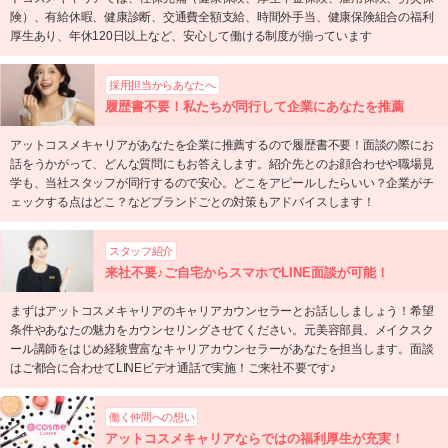
険）、有給休暇、健康診断、交通費全額支給、時間外手当、健康保険組合の福利
厚生あり、年休120日以上など、安心して働ける制度が揃っています
採用担当からあなたへ
履歴書不要！私たちが同行して企業にあなたを推薦
アットコスメキャリアがあなたを企業に推薦するので履歴書不要！面談の際にお
話をうかがって、どんな質問にもお答えします。紹介先とのお顔合わせや職場見
学も、当社スタッフが同行するので安心。どこをアピールしたらいい？企業がチ
ェックする点はどこ？などブランドごとの対策もアドバイスします！
スタッフ紹介
来社不要♪ご自宅からスマホでLINE面談が可能！
まずはアットコスメキャリアのキャリアカウンセラーとお話ししましょう！希望
条件やあなたの魅力をカウンセリングさせてください。元美容部員、メイクスク
ール講師をはじめ経験豊富なキャリアカウンセラーがあなたを担当します。面談
はご都合に合わせてLINEビデオ通話で実施！ご来社不要です♪
働く仲間への想い
アットコスメキャリアならではの福利厚生が充実！