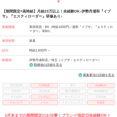
【期間限定×高時給】月給23万以上！未経験OK♪伊勢丹浦和『イプ
サ』『エスティローダー』研修あり♪
募集職種
美容部員・BA（時給1600円／浦和『イプサ』『エスティロ
ーダー』等BA）
雇用形態
派遣
給与
時給1,600円 ～
勤務地
伊勢丹浦和店／埼玉（イプサ・エスティローダー）
勤務地の詳細を見る
募集要項の詳細を見る
正社員登用
社割制度
賞与
未経験OK
学生OK
男女歓迎
週3日勤務OK
時短勤務OK
ネイルOK
ノルマなし
オープニング
店長候補
スキンケア
メイク
ナチュラルコスメ
百貨店
3月末までの期間限定のお仕事！ブランド指定◎未経験OK！