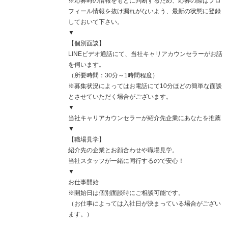
※応募時の情報をもとに判断するため、応募の際はプロ
フィール情報を抜け漏れがないよう、最新の状態に登録
しておいて下さい。
▼
【個別面談】
LINEビデオ通話にて、当社キャリアカウンセラーがお話
を伺います。
（所要時間：30分～1時間程度）
※募集状況によってはお電話にて10分ほどの簡単な面談
とさせていただく場合がございます。
▼
当社キャリアカウンセラーが紹介先企業にあなたを推薦
▼
【職場見学】
紹介先の企業とお顔合わせや職場見学。
当社スタッフが一緒に同行するので安心！
▼
お仕事開始
※開始日は個別面談時にご相談可能です。
（お仕事によっては入社日が決まっている場合がござい
ます。）