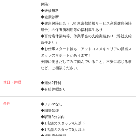
保険）
◆研修無料
◆健康診断
◆健康保険組合（TJK 東京都情報サービス産業健康保険
組合）の保養所利用等の福利厚生あり
◆百貨店休業時等、休業手当の支給実績あり（弊社支給
条件あり）
◆お仕事スタート後も、アットコスメキャリアの担当ス
タッフのサポートがあります！
実際に働きだしてみて悩んでいること、不安に感じる事
など、ご相談ください。
休日・休暇
◆週休2日制
◆有給休暇あり
条件
◆ノルマなし
◆職場禁煙
◆駅近3分以内
◆1店舗のスタッフ4人以下
◆1店舗のスタッフ5人以上