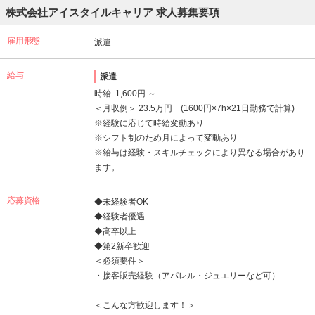
株式会社アイスタイルキャリア 求人募集要項
雇用形態
派遣
給与
派遣
時給 1,600円 ～
＜月収例＞ 23.5万円 (1600円×7h×21日勤務で計算)
※経験に応じて時給変動あり
※シフト制のため月によって変動あり
※給与は経験・スキルチェックにより異なる場合があり
ます。
応募資格
◆未経験者OK
◆経験者優遇
◆高卒以上
◆第2新卒歓迎
＜必須要件＞
・接客販売経験（アパレル・ジュエリーなど可）
＜こんな方歓迎します！＞