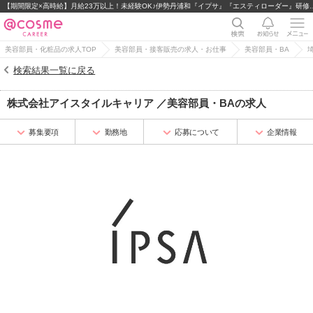
【期間限定×高時給】月給23万以上！未経験OK♪
美容部員・化粧品の求人TOP
美容部員・接客販売の求人・お仕事
美容部員・BA
検索結果一覧に戻る
株式会社アイスタイルキャリア
／
美容部員・BA
の求人
募集要項
勤務地
応募について
企業情報