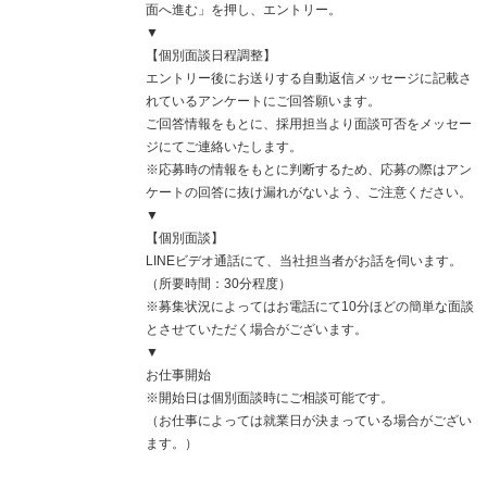
面へ進む」を押し、エントリー。
▼
【個別面談日程調整】
エントリー後にお送りする自動返信メッセージに記載さ
れているアンケートにご回答願います。
ご回答情報をもとに、採用担当より面談可否をメッセー
ジにてご連絡いたします。
※応募時の情報をもとに判断するため、応募の際はアン
ケートの回答に抜け漏れがないよう、ご注意ください。
▼
【個別面談】
LINEビデオ通話にて、当社担当者がお話を伺います。
（所要時間：30分程度）
※募集状況によってはお電話にて10分ほどの簡単な面談
とさせていただく場合がございます。
▼
お仕事開始
※開始日は個別面談時にご相談可能です。
（お仕事によっては就業日が決まっている場合がござい
ます。）