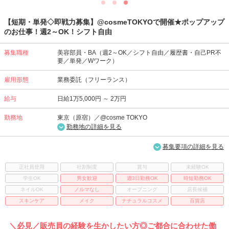
【短期・単発◇即戦力募集】@cosmeTOKYOで開催★ポップアップ
のお仕事！週2～OK！シフト自由
募集職種
美容部員・BA（週2～OK／シフト自由／履歴書・自己PR不
要／単発／Wワーク）
雇用形態
業務委託（フリーランス）
給与
日給1万5,000円 ～ 2万円
勤務地
東京（原宿）／@cosme TOKYO
勤務地の詳細を見る
募集要項の詳細を見る
正社員登用
社割制度
賞与
未経験OK
学生OK
男女歓迎
週3日勤務OK
時短勤務OK
ネイルOK
ノルマなし
オープニング
店長候補
スキンケア
メイク
ナチュラルコスメ
百貨店
＼必見／販売員の経験を生かしたい方◎ご都合に合わせた働