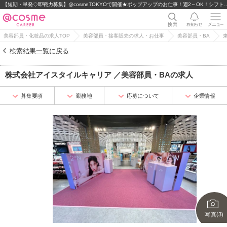
【短期・単発◇即戦力募集】@cosmeTOKYOで開催★ポッ
美容部員・化粧品の求人TOP
美容部員・接客販売の求人・お仕事
美容部員・BA
検索結果一覧に戻る
株式会社アイスタイルキャリア
／
美容部員・BA
の求人
募集要項
勤務地
応募について
企業情報
写真(3)