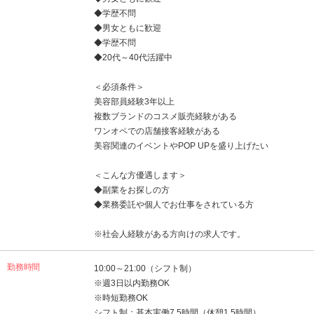
◆学歴不問
◆男女ともに歓迎
◆学歴不問
◆20代～40代活躍中
＜必須条件＞
美容部員経験3年以上
複数ブランドのコスメ販売経験がある
ワンオペでの店舗接客経験がある
美容関連のイベントやPOP UPを盛り上げたい
＜こんな方優遇します＞
◆副業をお探しの方
◆業務委託や個人でお仕事をされている方
※社会人経験がある方向けの求人です。
勤務時間
10:00～21:00（シフト制）
※週3日以内勤務OK
※時短勤務OK
シフト制：基本実働7.5時間（休憩1.5時間）