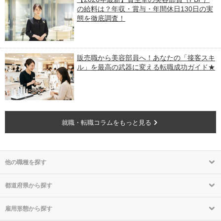
の給料は？年収・賞与・年間休日130日の実
態を徹底調査！
販売職から美容部員へ！あなたの「接客スキ
ル」を最高の武器に変える転職成功ガイド★
就職・転職コラムをもっと見る
他の職種を探す
都道府県から探す
雇用形態から探す