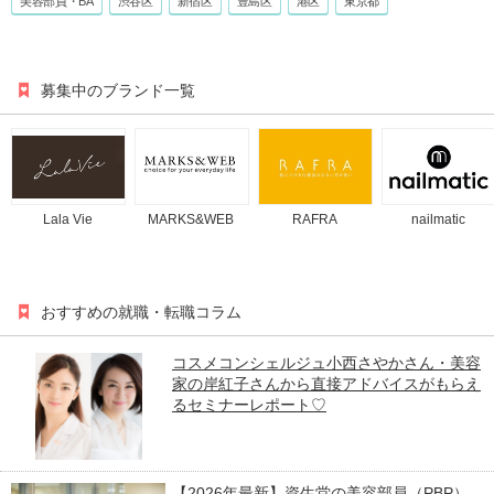
美容部員・BA
渋谷区
新宿区
豊島区
港区
東京都
募集中のブランド一覧
Lala Vie
MARKS&WEB
RAFRA
nailmatic
おすすめの就職・転職コラム
コスメコンシェルジュ小西さやかさん・美容
家の岸紅子さんから直接アドバイスがもらえ
るセミナーレポート♡
【2026年最新】資生堂の美容部員（PBP）