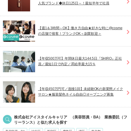
人気ブランド◆休日125日～！最短半年で社員
【週1＆3時間～OK】働き方自由★好きな時に@cosme
の店舗で接客！ブランクOK＜副業歓迎＞
【年収500万可】年間休日最大144.5日『SHIRO』正社
員／最短1日で内定／昇給率最大15％
【年収450万円可／面接1回】未経験OKの新業態メイク
サロン★服装髪色ネイル自由◎オープニング募集
株式会社アイスタイルキャリア
（美容部員・BA）
業務委託（フ
リーランス）
と似た求人を探す