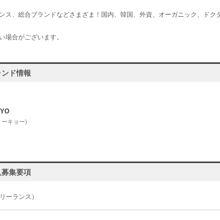
ンス、総合ブランドなどさまざま！国内、韓国、外資、オーガニック、ドク
い場合がございます。
ランド情報
KYO
トーキョー)
人募集要項
リーランス）