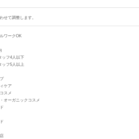
わせて調整します。
ルワークOK
内
タッフ4人以下
タッフ5人以上
プ
ィケア
コスメ
・オーガニックコスメ
ド
ド
店