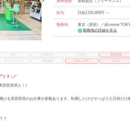
雇用形態
業務委託（フリーランス）
給与
日給1万8,000円 ～
勤務地
東京（原宿）／@cosme TOK
勤務地の詳細を見る
賞与
未経験OK
学生OK
男女歓迎
オープニング
店長候補
スキンケア
メイク
ット♪／
の美容部員求人！》
働ける美容部員のお仕事が多数あります。転職したけどやっぱり土日祝だけ働
？？