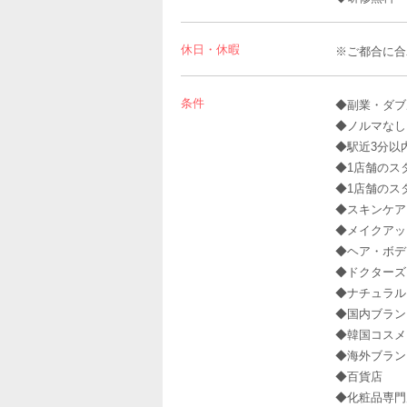
休日・休暇
※ご都合に合
条件
◆副業・ダブ
◆ノルマなし
◆駅近3分以
◆1店舗のス
◆1店舗のス
◆スキンケア
◆メイクアッ
◆ヘア・ボデ
◆ドクターズ
◆ナチュラル
◆国内ブラン
◆韓国コスメ
◆海外ブラン
◆百貨店
◆化粧品専門