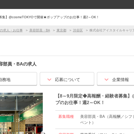
集】@cosmeTOKYOで開催★ポップアップのお仕事！週2～OK！
の求人・お仕事
美容部員・BA
東京都
渋谷区
株式会社アイスタイルキャリア
容部員・BA
の求人
勤務地
応募について
企業情報
【8～9月限定◆高報酬・経験者募集】@
プのお仕事！週2～OK！
募集職種
美容部員・BA（高報酬／シフ
ベント）