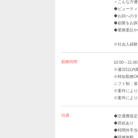
＜こんな方優
◆ビューティ
◆お顔へのタ
◆副業をお探
◆業務委託や
※社会人経験
勤務時間
10:00～21
※週3日以内
※時短勤務O
シフト制：基本
※案件により
※案件により
待遇
◆交通費規定
◆昇給あり
◆時間外手当
◆研修無料