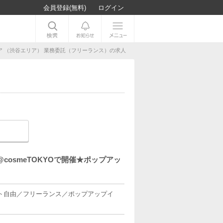
会員登録(無料)
ログイン
 （渋谷エリア） 業務委託（フリーランス）の求人
cosmeTOKYOで開催★ポップアッ
ト自由／フリーランス／ポップアップイ