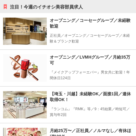
注目！今週のイチオシ美容部員求人
オープニング／コーセーグループ／未経験
歓迎
正社員／オープニング／コーセーグループ／未経
験＆ブランク歓迎
オープニング／LVMHグループ／月給35万
可
『メイクアップフォーエバー』男女共に歓迎！年
間休日124日
【埼玉・川越】未経験OK／面接1回／連休
取得OK！
『ランコム』『RMK』等／9：45始業／時短可／
賞与年2回
月給25万〜／正社員／ノルマなし／有休ほ