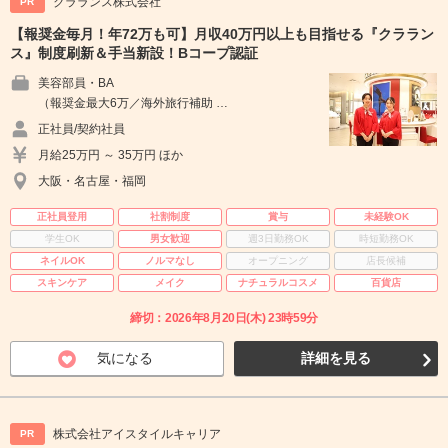
クラランス株式会社
PR
【報奨金毎月！年72万も可】月収40万円以上も目指せる『クララン
ス』制度刷新＆手当新設！Bコープ認証
美容部員・BA
（報奨金最大6万／海外旅行補助 …
正社員/契約社員
月給25万円 ～ 35万円 ほか
大阪・名古屋・福岡
正社員登用
社割制度
賞与
未経験OK
学生OK
男女歓迎
週3日勤務OK
時短勤務OK
ネイルOK
ノルマなし
オープニング
店長候補
スキンケア
メイク
ナチュラルコスメ
百貨店
締切：2026年8月20日(木) 23時59分
気になる
詳細を見る
株式会社アイスタイルキャリア
PR