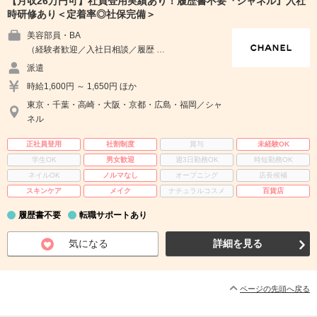
【月収26万円可】社員登用実績あり！履歴書不要『シャネル』入社
時研修あり＜定着率◎社保完備＞
美容部員・BA
（経験者歓迎／入社日相談／履歴 …
派遣
時給1,600円 ～ 1,650円 ほか
東京・千葉・高崎・大阪・京都・広島・福岡／シャ
ネル
正社員登用
社割制度
賞与
未経験OK
学生OK
男女歓迎
週3日勤務OK
時短勤務OK
ネイルOK
ノルマなし
オープニング
店長候補
スキンケア
メイク
ナチュラルコスメ
百貨店
履歴書不要
転職サポートあり
気になる
詳細を見る
ページの先頭へ戻る