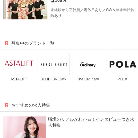
ぼ100％
未経験から正社員／定休日あり／GW＆年末年始休
暇あり
募集中のブランド一覧
ASTALIFT
BOBBI BROWN
The Ordinary
POLA
おすすめの求人特集
職場のリアルがわかる！インタビューつき求
人特集