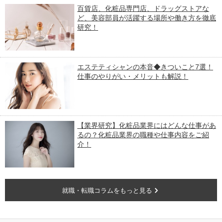
百貨店、化粧品専門店、ドラッグストアな
ど、美容部員が活躍する場所や働き方を徹底
研究！
エステティシャンの本音◆きついこと7選！
仕事のやりがい・メリットも解説！
【業界研究】化粧品業界にはどんな仕事があ
るの？化粧品業界の職種や仕事内容をご紹
介！
就職・転職コラムをもっと見る