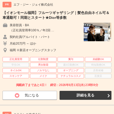
エフ・ジー・ジェイ株式会社
PR
【イオンモール福岡】フルーツギャザリング｜髪色自由ネイル可＆
車通勤可！同期とスタート★Dior等多数
美容部員・BA
（正社員登用率100％／年2回 …
契約社員/アルバイト・パート
月給20万円 ～ ほか
福岡 ※新店オープニングスタッフ
正社員登用
社割制度
賞与
未経験OK
学生OK
男女歓迎
週3日勤務OK
時短勤務OK
ネイルOK
ノルマなし
オープニング
店長候補
スキンケア
メイク
ナチュラルコスメ
百貨店
掲載終了まであと4日！ 締切：2026年8月13日(木) 23時59分
気になる
詳細を見る