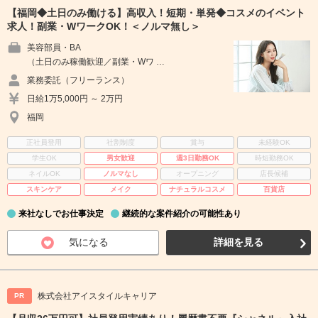
【福岡◆土日のみ働ける】高収入！短期・単発◆コスメのイベント
求人！副業・WワークOK！＜ノルマ無し＞
美容部員・BA
（土日のみ稼働歓迎／副業・Wワ …
業務委託（フリーランス）
日給1万5,000円 ～ 2万円
福岡
正社員登用
社割制度
賞与
未経験OK
学生OK
男女歓迎
週3日勤務OK
時短勤務OK
ネイルOK
ノルマなし
オープニング
店長候補
スキンケア
メイク
ナチュラルコスメ
百貨店
来社なしでお仕事決定
継続的な案件紹介の可能性あり
気になる
詳細を見る
株式会社アイスタイルキャリア
PR