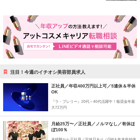
注目！今週のイチオシ美容部員求人
正社員／年収400万円以上可／5連休＆半休
OK
『ラ・プレリー』20代～40代活躍中！報奨金年最
大72万円
月給25万〜／正社員／ノルマなし／有休ほ
ぼ100％
未経験から正社員／定休日あり／GW＆年末年始休