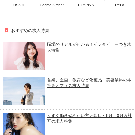
OSAJI
Cosme Kitchen
CLARINS
ReFa
おすすめの求人特集
職場のリアルがわかる！インタビューつき求
人特集
営業、企画、教育など化粧品・美容業界の本
社＆オフィス求人特集
＜すぐ働き始めたい方＞即日～8月・9月入社
可の求人特集