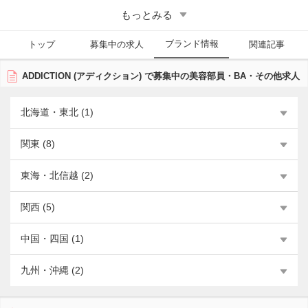
いバリエーションの色やテクスチャをラインナップ。まるでオーダーメ
もっとみる
イドのような、贅沢でハイクオリティーな仕上がりを実現する。
SPRING 2020 コレクションより、クリエイティブディレクターに
ブランド情報
KANAKO氏が就任。日本人アーティストならではの繊細かつしなやかな
トップ
募集中の求人
関連記事
感性で、日本をオリジンとしたブランドとして世界へBEAUTYを発信し
ている。
ADDICTION (アディクション) で募集中の美容部員・BA・その他求人
■ADDICTION（アディクション）の美容部員求人・採用の傾向
全国各地に展開しているため、欠員や新規出店があれば募集があるとみ
北海道・東北 (1)
られる。
関東 (8)
東海・北信越 (2)
関西 (5)
中国・四国 (1)
九州・沖縄 (2)