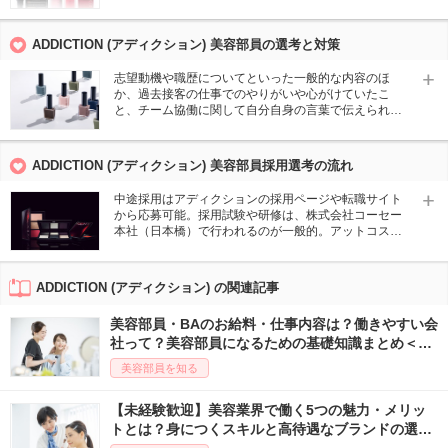
イクに興味がある方が歓迎される傾向にある。美容部
員経験者はもちろん、アパレルやジュエリー販売など
接客販売経験者も優遇される場合があり、未経験でも
ADDICTION (アディクション) 美容部員の選考と対策
挑戦可能。人の喜びにやりがいを感じる方、チームワ
ークを重視して業務に取り組める方、コミュニケーシ
志望動機や職歴についてといった一般的な内容のほ
ョンをとりながら明るく接客できる方が求められてい
か、過去接客の仕事でのやりがいや心がけていたこ
る。
と、チーム協働に関して自分自身の言葉で伝えられる
ようにしておくと役立つ可能性がある。前職では同僚
や上司からどのような評価や言葉が多かったか、自分
の弱みはどんな点か整理して面接に臨むと良いでしょ
ADDICTION (アディクション) 美容部員採用選考の流れ
う。メイクアップブランドなので、面接時のメイクの
ポイントやこだわりに触れられることも想定しておく
中途採用はアディクションの採用ページや転職サイト
必要がある。
から応募可能。採用試験や研修は、株式会社コーセー
本社（日本橋）で行われるのが一般的。アットコスメ
キャリアでは、ADDICTION（アディクション）美容部
員の派遣社員求人を各地で随時募集している。派遣社
員の場合は、実技試験は無く、お顔合わせのみの選考
ADDICTION (アディクション) の関連記事
プロセスがほとんどである。
美容部員・BAのお給料・仕事内容は？働きやすい会
社って？美容部員になるための基礎知識まとめ＜最
新版＞
美容部員を知る
【未経験歓迎】美容業界で働く5つの魅力・メリッ
トとは？身につくスキルと高待遇なブランドの選び