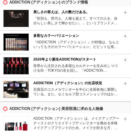
ADDICTION (アディクション) のブランド情報
美しさの答えは、人の数だけある。
「性別も、世代も、人種も超えて。すべての人を、自
分らしい美しさで輝かせたい。」というブランドメッ
セージのもとに、自分らしいスタイルを求めるすべて
の人たちのために生まれたメイクアップブランド。ユ
多彩なカラーバリエーション
ニバーサル、ジェンダーフリー、エイジレスをモット
ーにエッジーかつプレイフルな世界観を表現してい
『ADDICTION（アディクション）』の特徴は、なんと
る。
いってもそのカラーバリエーション。ビビットな発色
とバリエーション豊富な質感で多くのファンを生み出
している「アイシャドウ」に至っては何と99色！リッ
2020年より新生ADDICTIONがスタート
プグロスの色に合わせて。スカートの色にあわせて。
その日の気分で塗り替えられるアクセサリー感覚が、
世界から注目される多様なカルチャーを生み出しつづ
ファッションとメイクを愛する女性たちを虜にしてい
ける街・TOKYOの名を冠し、『ADDICTION
る。
TOKYO』がスタート。クリエイティブディレクター
に、世界がいま最も注目するメイクアップアーティス
ADDICTION（アディクション）の出店状況
ト・KANAKOを新たに起用。世界最先端のクリエイテ
ィブからインスパイアされる、エッジーかつプレイフ
百貨店のコスメカウンターを中心に全国各地に展開し
ルな世界観を、日本人アーティストならではの繊細か
ている。また、セミセルフ型コスメショップのほか、
つしなやかな感性で表現。こだわり抜かれた絶妙なニ
コーセーのフラッグシップショップ「メゾンコーセ
ュアンスカラー＆テクスチャーな製品を生み出してい
ー」でも取り扱っている。
る。
ADDICTION (アディクション) 美容部員に求める人物像
ADDICTION（アディクション）は、メイクアップアー
ティストがクリエイティブディレクターを務める本格
メイクアップブランドのため、メイクが好きな方、メ