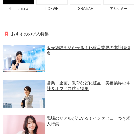
shu uemura
LOEWE
GRATiAE
アルケミー
おすすめの求人特集
販売経験を活かせる！化粧品業界の本社職特
集
営業、企画、教育など化粧品・美容業界の本
社＆オフィス求人特集
職場のリアルがわかる！インタビューつき求
人特集