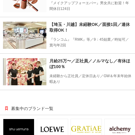
『メイクアップフォーエバー』男女共に歓迎！年
間休日124日
【埼玉・川越】未経験OK／面接1回／連休
取得OK！
『ランコム』『RMK』等／9：45始業／時短可／
賞与年2回
月給25万〜／正社員／ノルマなし／有休ほ
ぼ100％
未経験から正社員／定休日あり／GW＆年末年始休
暇あり
募集中のブランド一覧