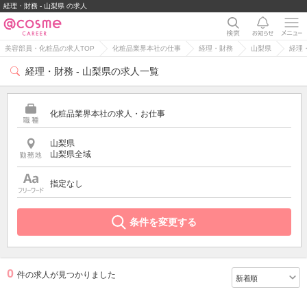
経理・財務 - 山梨県 の求人
美容部員・化粧品の求人TOP
化粧品業界本社の仕事
経理・財務
山梨県
経理
経理・財務 - 山梨県の求人一覧
化粧品業界本社の求人・お仕事
山梨県
山梨県全域
指定なし
条件を変更する
0
件の求人が見つかりました