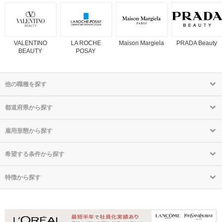
アップフォーエバーなど
◆ファッション・レザー：ルイ・ヴィトン、クリスチ
ャン・ディオール、フェンディ、マーク ジェイコブス
など
◆ワイン＆スピリッツ：モエ・エ・シャンドン、ド
VALENTINO
ン・ペリニヨン、ヘネシーなど
LA ROCHE
Maison Margiela
PRADA Beauty
BEAUTY
そのほか、世界最初の百貨店ル・ボン・マルシェなど
POSAY
から構成されている世界最大の高級ブランドグループ
である。
他の職種を探す
都道府県から探す
雇用形態から探す
希望する条件から探す
特徴から探す