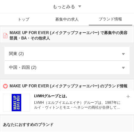
ッショナリズム、メイクアップ技術の教育を特徴として、全世界50カ国
もっとみる
以上で展開している。
ブランド情報
トップ
募集中の求人
MAKE UP FOR EVER (メイクアップフォーエバー) で募集中の美容
部員・BA・その他求人
関東 (2)
中国・四国 (2)
MAKE UP FOR EVER (メイクアップフォーエバー) のブランド情報
LVMHグループとは。
LVMH（エルブイエムエイチ）グループは、1987年に
ルイ・ヴィトンとモエ・ヘネシーの両社が合併して誕
生。
＜代表ブランド＞
あなたにおすすめのブランド
◆パフューム＆コスメティックス：パルファン・クリ
スチャン・ディオール、ゲラン、ジバンシィ、メイク