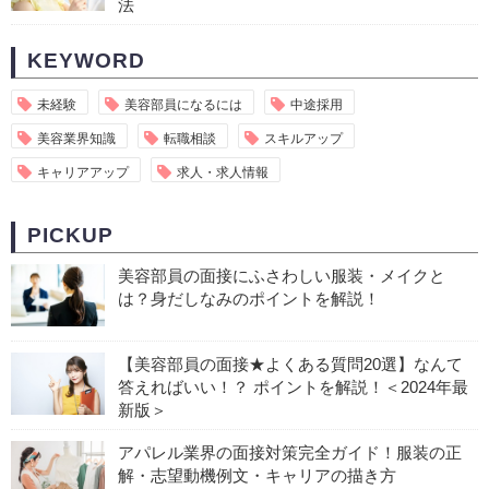
法
KEYWORD
未経験
美容部員になるには
中途採用
美容業界知識
転職相談
スキルアップ
キャリアアップ
求人・求人情報
PICKUP
美容部員の面接にふさわしい服装・メイクと
は？身だしなみのポイントを解説！
【美容部員の面接★よくある質問20選】なんて
答えればいい！？ ポイントを解説！＜2024年最
新版＞
アパレル業界の面接対策完全ガイド！服装の正
解・志望動機例文・キャリアの描き方