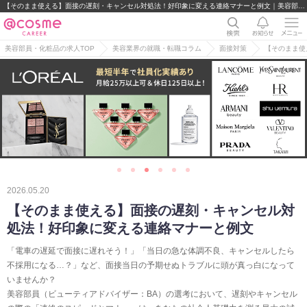
【そのまま使える】面接の遅刻・キャンセル対処法！好印象に変える連絡マナーと例文｜美容部員・BA・コスメ・化粧品業界の求人・転職・派遣
美容部員・化粧品の求人TOP
美容業界の就職・転職コラム
面接対策
【そのまま使
2026.05.20
【そのまま使える】面接の遅刻・キャンセル対
処法！好印象に変える連絡マナーと例文
「電車の遅延で面接に遅れそう！」「当日の急な体調不良、キャンセルしたら
不採用になる…？」など、面接当日の予期せぬトラブルに頭が真っ白になって
いませんか？
美容部員（ビューティアドバイザー：BA）の選考において、遅刻やキャンセル