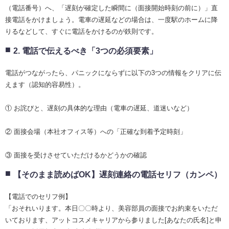
（電話番号）へ、「遅刻が確定した瞬間に（面接開始時刻の前に）」直
接電話をかけましょう。電車の遅延などの場合は、一度駅のホームに降
りるなどして、すぐに電話をかけるのが鉄則です。
2. 電話で伝えるべき「3つの必須要素」
電話がつながったら、パニックにならずに以下の3つの情報をクリアに伝
えます（認知的容易性）。
① お詫びと、遅刻の具体的な理由（電車の遅延、道迷いなど）
② 面接会場（本社オフィス等）への「正確な到着予定時刻」
③ 面接を受けさせていただけるかどうかの確認
【そのまま読めばOK】遅刻連絡の電話セリフ（カンペ）
【電話でのセリフ例】
「おそれいります。本日〇〇時より、美容部員の面接でお約束をいただ
いております、アットコスメキャリアから参りました[あなたの氏名]と申