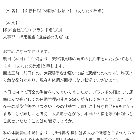
【件名】 【面接日程ご相談のお願い】（あなたの氏名）
【本文】
[株式会社〇〇 / ブランド名〇〇]
人事部 採用担当 [担当者の氏名] 様
お世話になっております。
明日（本日）〇〇時より、美容部員職の面接のお約束をいただいており
ます、[あなたの氏名]と申します。
面接直前（前日）の、大変勝手なお願いで誠に恐縮なのですが、昨夜よ
り急な発熱があり、現在も体調が回復しない状況でございます。
本日に向けて万全の準備をしてまいりましたが、ブランドの顔として店
頭に立つ身としての体調管理の甘さを深く反省しております。また、万
が一の感染症等のリスクや、今の状態では貴社に十分な自己PRをお伝え
することが難しいと考え、大変勝手ながら、本日の面接を別の日程へと
ご変更いただくことは可能でしょうか。
私の体調管理不足により、[担当者名]様には多大なご迷惑とご多忙なスケ
ジュールの中での再調整の手間をおかけし、本当に申し訳ございませ