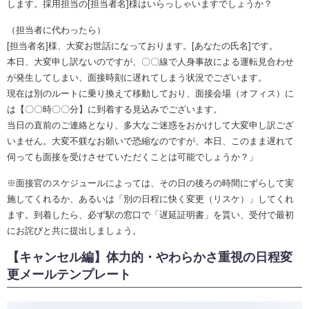
します。採用担当の[担当者名]様はいらっしゃいますでしょうか？
（担当者に代わったら）
[担当者名]様、大変お世話になっております。[あなたの氏名]です。
本日、大変申し訳ないのですが、〇〇線で人身事故による運転見合わせ
が発生してしまい、面接時刻に遅れてしまう状況でございます。
現在は別のルートに乗り換えて移動しており、面接会場（オフィス）に
は【〇〇時〇〇分】に到着する見込みでございます。
当日の直前のご連絡となり、多大なご迷惑をおかけして大変申し訳ござ
いません。大変不躾なお願いで恐縮なのですが、本日、このまま遅れて
伺っても面接を受けさせていただくことは可能でしょうか？」
※面接官のスケジュールによっては、その日の後ろの時間にずらして実
施してくれるか、あるいは「別の日程に快く変更（リスケ）」してくれ
ます。到着したら、必ず駅の窓口で「遅延証明書」を貰い、受付で最初
にお詫びと共に提出しましょう。
【キャンセル編】体力的・やわらかさ重視の日程変
更メールテンプレート