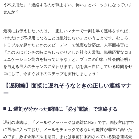
う不採用だ」「連絡するのが気まずい、怖い」とパニックになっていま
せんか？
最初にお伝えしたいのは、「正しいマナーで一刻も早く連絡をすれば、
それだけで不採用になることは絶対にない」ということです。むしろ、
トラブルが起きたときのスピーディーで誠実な対応は、人事面接官に
「この人はピンチの時にもしっかりとした社会人常識、臨機応変なコミ
ュニケーション能力を持っているな」と、プラスの印象（社会的証明）
を与える最大のチャンスに変わります。頭を真っ白にしている時間をゼ
ロにして、今すぐ以下のステップを実行しましょう！
【遅刻編】面接に遅れそうなときの正しい連絡マナ
ー
1. 遅刻が分かった瞬間に「必ず電話」で連絡する
遅刻の連絡は、「メールやメッセージは絶対にNG」です。面接官はすで
に選考に入っており、メールをチェックできない可能性が非常に高いた
めです。必ず企業の採用窓口、または事前に案内されている緊急連絡先