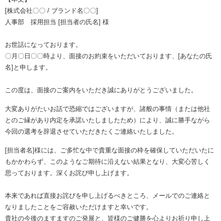
[株式会社〇〇 / ブランド名〇〇]
人事部 採用担当 [担当者の氏名] 様
お世話になっております。
〇月〇日〇〇時より、面接のお約束をいただいております、[あなたの氏
名]と申します。
この度は、面接のご案内をいただき誠にありがとうございました。
大変ありがたいお話で恐縮ではございますが、諸般の事情（または他社
とのご縁があり内定を承諾いたしましたため）により、誠に勝手ながら
今回の選考を辞退させていただきたくご連絡いたしました。
[担当者名]様には、ご多忙な中で貴重な面接の枠を確保していただいたに
もかかわらず、このようなご期待に沿えない結果となり、大変心苦しく
思っております。深くお詫び申し上げます。
本来であれば直接お詫びを申し上げるべきところ、メールでのご連絡と
なりましたことをご容赦いただけますと幸いです。
貴社の今後のますますのご発展と、皆様のご健勝を心よりお祈り申し上