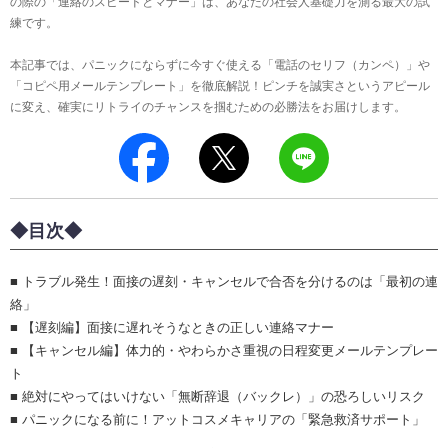
の際の「連絡のスピードとマナー」は、あなたの社会人基礎力を測る最大の試
練です。
本記事では、パニックにならずに今すぐ使える「電話のセリフ（カンペ）」や
「コピペ用メールテンプレート」を徹底解説！ピンチを誠実さというアピール
に変え、確実にリトライのチャンスを掴むための必勝法をお届けします。
◆目次◆
■ トラブル発生！面接の遅刻・キャンセルで合否を分けるのは「最初の連
絡」
■ 【遅刻編】面接に遅れそうなときの正しい連絡マナー
■ 【キャンセル編】体力的・やわらかさ重視の日程変更メールテンプレー
ト
■ 絶対にやってはいけない「無断辞退（バックレ）」の恐ろしいリスク
■ パニックになる前に！アットコスメキャリアの「緊急救済サポート」