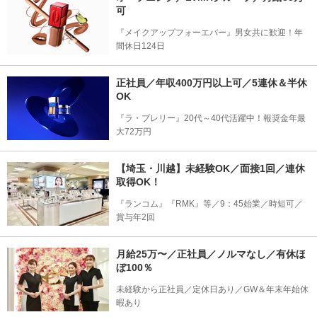
可
『メイクアップフォーエバー』男女共に歓迎！年
間休日124日
正社員／年収400万円以上可／5連休＆半休
OK
『ラ・プレリー』20代～40代活躍中！報奨金年最
大72万円
【埼玉・川越】未経験OK／面接1回／連休
取得OK！
『ランコム』『RMK』等／9：45始業／時短可／
賞与年2回
月給25万〜／正社員／ノルマなし／有休ほ
ぼ100％
未経験から正社員／定休日あり／GW＆年末年始休
暇あり