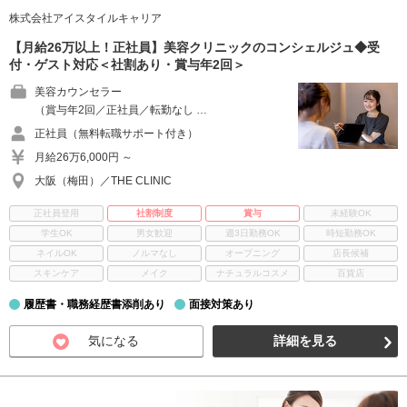
株式会社アイスタイルキャリア
【月給26万以上！正社員】美容クリニックのコンシェルジュ◆受
付・ゲスト対応＜社割あり・賞与年2回＞
美容カウンセラー
（賞与年2回／正社員／転勤なし …
正社員（無料転職サポート付き）
月給26万6,000円 ～
大阪（梅田）／THE CLINIC
正社員登用
社割制度
賞与
未経験OK
学生OK
男女歓迎
週3日勤務OK
時短勤務OK
ネイルOK
ノルマなし
オープニング
店長候補
スキンケア
メイク
ナチュラルコスメ
百貨店
履歴書・職務経歴書添削あり
面接対策あり
気になる
詳細を見る