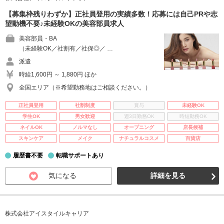
【募集枠残りわずか】正社員登用の実績多数！応募には自己PRや志
望動機不要♪未経験OKの美容部員求人
美容部員・BA
（未経験OK／社割有／社保◎／ …
派遣
時給1,600円 ～ 1,880円 ほか
全国エリア（※希望勤務地はご相談ください。）
正社員登用
社割制度
賞与
未経験OK
学生OK
男女歓迎
週3日勤務OK
時短勤務OK
ネイルOK
ノルマなし
オープニング
店長候補
スキンケア
メイク
ナチュラルコスメ
百貨店
履歴書不要
転職サポートあり
気になる
詳細を見る
株式会社アイスタイルキャリア