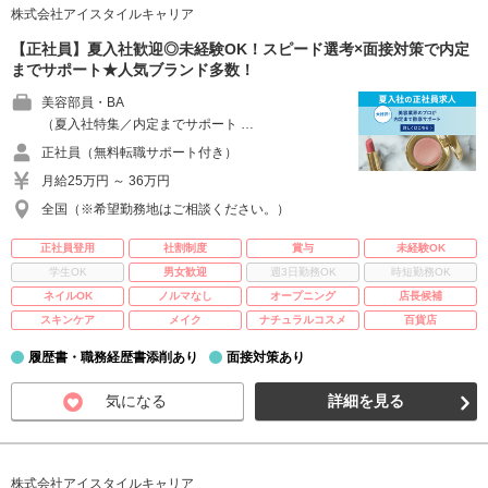
株式会社アイスタイルキャリア
【正社員】夏入社歓迎◎未経験OK！スピード選考×面接対策で内定
までサポート★人気ブランド多数！
美容部員・BA
（夏入社特集／内定までサポート …
正社員（無料転職サポート付き）
月給25万円 ～ 36万円
全国（※希望勤務地はご相談ください。）
正社員登用
社割制度
賞与
未経験OK
学生OK
男女歓迎
週3日勤務OK
時短勤務OK
ネイルOK
ノルマなし
オープニング
店長候補
スキンケア
メイク
ナチュラルコスメ
百貨店
履歴書・職務経歴書添削あり
面接対策あり
気になる
詳細を見る
株式会社アイスタイルキャリア