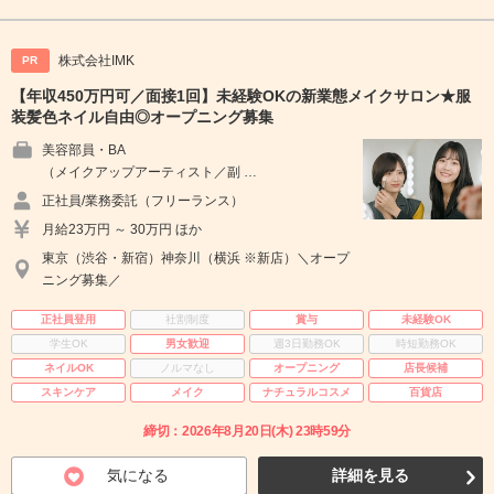
株式会社IMK
PR
【年収450万円可／面接1回】未経験OKの新業態メイクサロン★服
装髪色ネイル自由◎オープニング募集
美容部員・BA
（メイクアップアーティスト／副 …
正社員/業務委託（フリーランス）
月給23万円 ～ 30万円 ほか
東京（渋谷・新宿）神奈川（横浜 ※新店）＼オープ
ニング募集／
正社員登用
社割制度
賞与
未経験OK
学生OK
男女歓迎
週3日勤務OK
時短勤務OK
ネイルOK
ノルマなし
オープニング
店長候補
スキンケア
メイク
ナチュラルコスメ
百貨店
締切：2026年8月20日(木) 23時59分
気になる
詳細を見る