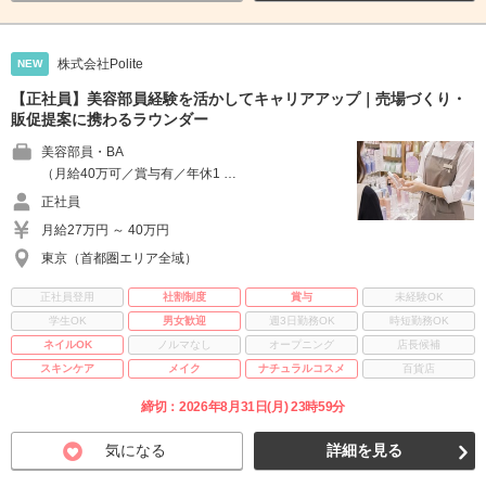
株式会社Polite
NEW
【正社員】美容部員経験を活かしてキャリアアップ｜売場づくり・
販促提案に携わるラウンダー
美容部員・BA
（月給40万可／賞与有／年休1 …
正社員
月給27万円 ～ 40万円
東京（首都圏エリア全域）
正社員登用
社割制度
賞与
未経験OK
学生OK
男女歓迎
週3日勤務OK
時短勤務OK
ネイルOK
ノルマなし
オープニング
店長候補
スキンケア
メイク
ナチュラルコスメ
百貨店
締切：2026年8月31日(月) 23時59分
気になる
詳細を見る