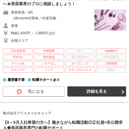
へ★美容業界のプロに相談しましょう！
美容部員・BA
（@cosme社割有／社保完備 …
派遣
時給1,600円 ～ 1,880円 ほか
全国エリア
正社員登用
社割制度
賞与
未経験OK
学生OK
男女歓迎
週3日勤務OK
時短勤務OK
ネイルOK
ノルマなし
オープニング
店長候補
スキンケア
メイク
ナチュラルコスメ
百貨店
履歴書不要
転職サポートあり
気になる
詳細を見る
株式会社アイスタイルキャリア
【8～9月入社希望の方へ】働きながら転職活動◎正社員×非公開求
人◆美容業界専門の転職サポート