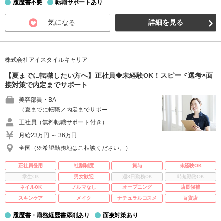
履歴書不要
転職サポートあり
気になる
詳細を見る
株式会社アイスタイルキャリア
【夏までに転職したい方へ】正社員◆未経験OK！スピード選考×面
接対策で内定までサポート
美容部員・BA
（夏までに転職／内定までサポー …
正社員（無料転職サポート付き）
月給23万円 ～ 36万円
全国（※希望勤務地はご相談ください。）
正社員登用
社割制度
賞与
未経験OK
学生OK
男女歓迎
週3日勤務OK
時短勤務OK
ネイルOK
ノルマなし
オープニング
店長候補
スキンケア
メイク
ナチュラルコスメ
百貨店
履歴書・職務経歴書添削あり
面接対策あり