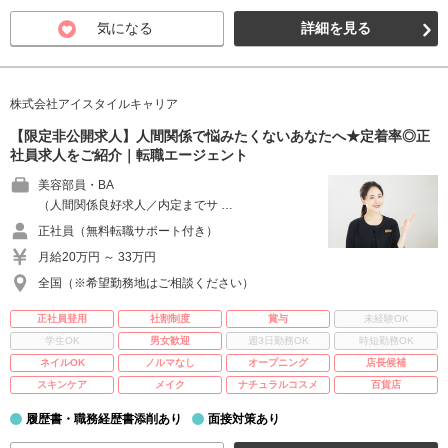
気になる
詳細を見る
株式会社アイスタイルキャリア
【限定非公開求人】人間関係で悩みたくないあなたへ★定着率◎正
社員求人をご紹介｜転職エージェント
美容部員・BA
（人間関係良好求人／内定までサ …
正社員（無料転職サポート付き）
月給20万円 ～ 33万円
全国（※希望勤務地はご相談ください）
正社員登用
社割制度
賞与
未経験OK
学生OK
男女歓迎
週3日勤務OK
時短勤務OK
ネイルOK
ノルマなし
オープニング
店長候補
スキンケア
メイク
ナチュラルコスメ
百貨店
履歴書・職務経歴書添削あり
面接対策あり