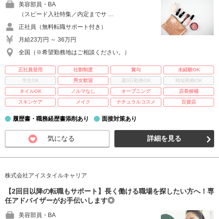
美容部員・BA
（スピード入社特集／内定までサ …
正社員（無料転職サポート付き）
月給23万円 ～ 36万円
全国（※希望勤務地はご相談ください。）
正社員登用
社割制度
賞与
未経験OK
学生OK
男女歓迎
週3日勤務OK
時短勤務OK
ネイルOK
ノルマなし
オープニング
店長候補
スキンケア
メイク
ナチュラルコスメ
百貨店
履歴書・職務経歴書添削あり
面接対策あり
気になる
詳細を見る
株式会社アイスタイルキャリア
【2回目以降の転職もサポート】長く働ける職場を探したい方へ！専
任アドバイザーがお手伝いします◎
美容部員・BA