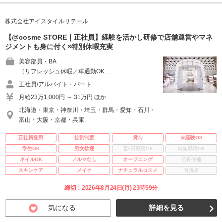
株式会社アイスタイルリテール
【@cosme STORE｜正社員】経験を活かし研修で店舗運営やマネ
ジメントも身に付く×特別休暇充実
美容部員・BA
（リフレッシュ休暇／車通勤OK …
正社員/アルバイト・パート
月給23万1,000円 ～ 31万円 ほか
北海道・東京・神奈川・埼玉・群馬・愛知・石川・
富山・大阪・京都・兵庫
正社員登用
社割制度
賞与
未経験OK
学生OK
男女歓迎
週3日勤務OK
時短勤務OK
ネイルOK
ノルマなし
オープニング
店長候補
スキンケア
メイク
ナチュラルコスメ
百貨店
締切：2026年8月24日(月) 23時59分
気になる
詳細を見る