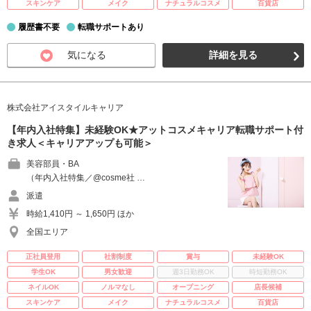
スキンケア
メイク
ナチュラルコスメ
百貨店
履歴書不要
転職サポートあり
気になる
詳細を見る
株式会社アイスタイルキャリア
【年内入社特集】未経験OK★アットコスメキャリア転職サポート付
き求人＜キャリアアップも可能＞
美容部員・BA
（年内入社特集／@cosme社 …
派遣
時給1,410円 ～ 1,650円 ほか
全国エリア
正社員登用
社割制度
賞与
未経験OK
学生OK
男女歓迎
週3日勤務OK
時短勤務OK
ネイルOK
ノルマなし
オープニング
店長候補
スキンケア
メイク
ナチュラルコスメ
百貨店