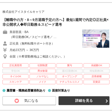
株式会社アイスタイルキャリア
【離職中の方・8～9月退職予定の方へ】最短1週間で内定◎正社員×
非公開求人◆即日勤務＆スピード選考
美容部員・BA
（即日勤務OK／スピード選考／ …
正社員（無料転職サポート付き）
月給23万円 ～ 36万円
全国（※希望勤務地はご相談ください。）
正社員登用
社割制度
賞与
未経験OK
学生OK
男女歓迎
週3日勤務OK
時短勤務OK
ネイルOK
ノルマなし
オープニング
店長候補
スキンケア
メイク
ナチュラルコスメ
百貨店
履歴書・職務経歴書添削あり
面接対策あり
気になる
詳細を見る