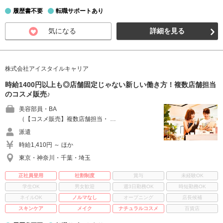
履歴書不要
転職サポートあり
気になる
詳細を見る
株式会社アイスタイルキャリア
時給1400円以上も◎店舗固定じゃない新しい働き方！複数店舗担当
のコスメ販売♪
美容部員・BA
（【コスメ販売】複数店舗担当・ …
派遣
時給1,410円 ～ ほか
東京・神奈川・千葉・埼玉
正社員登用
社割制度
賞与
未経験OK
学生OK
男女歓迎
週3日勤務OK
時短勤務OK
ネイルOK
ノルマなし
オープニング
店長候補
スキンケア
メイク
ナチュラルコスメ
百貨店