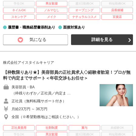
学生OK
男女歓迎
週3日勤務OK
時短勤務OK
ネイルOK
ノルマなし
オープニング
店長候補
スキンケア
メイク
ナチュラルコスメ
百貨店
履歴書・職務経歴書添削あり
面接対策あり
気になる
詳細を見る
株式会社アイスタイルキャリア
【枠数限りあり★】美容部員の正社員求人◇経験者歓迎！プロが無
料で内定までサポート＜年収交渉もお任せ＞
美容部員・BA
（枠残りわずか／正社員／内定ま …
正社員（無料転職サポート付き）
月給23万円 ～ 36万円
全国（※希望勤務地はご相談ください。）
正社員登用
社割制度
賞与
未経験OK
学生OK
男女歓迎
週3日勤務OK
時短勤務OK