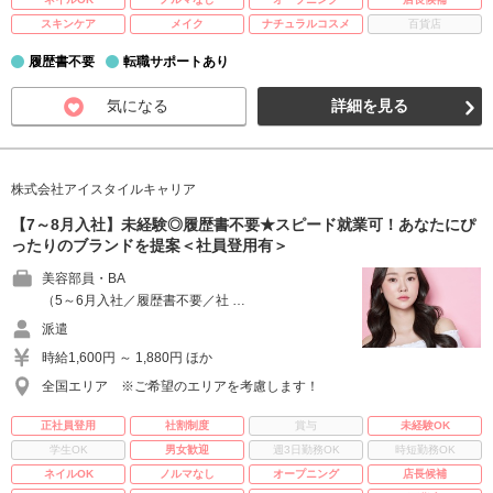
スキンケア
メイク
ナチュラルコスメ
百貨店
履歴書不要
転職サポートあり
気になる
詳細を見る
株式会社アイスタイルキャリア
【7～8月入社】未経験◎履歴書不要★スピード就業可！あなたにぴ
ったりのブランドを提案＜社員登用有＞
美容部員・BA
（5～6月入社／履歴書不要／社 …
派遣
時給1,600円 ～ 1,880円 ほか
全国エリア ※ご希望のエリアを考慮します！
正社員登用
社割制度
賞与
未経験OK
学生OK
男女歓迎
週3日勤務OK
時短勤務OK
ネイルOK
ノルマなし
オープニング
店長候補