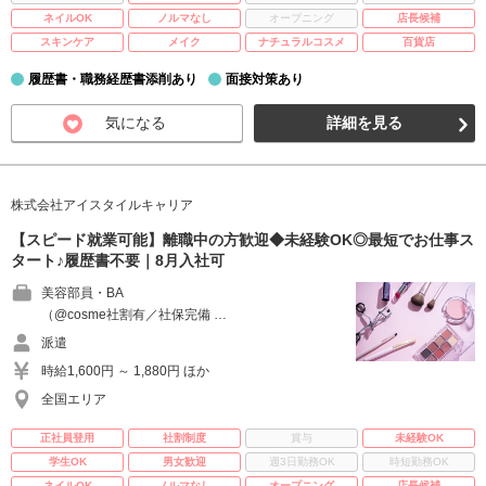
ネイルOK
ノルマなし
オープニング
店長候補
スキンケア
メイク
ナチュラルコスメ
百貨店
履歴書・職務経歴書添削あり
面接対策あり
気になる
詳細を見る
株式会社アイスタイルキャリア
【スピード就業可能】離職中の方歓迎◆未経験OK◎最短でお仕事ス
タート♪履歴書不要｜8月入社可
美容部員・BA
（@cosme社割有／社保完備 …
派遣
時給1,600円 ～ 1,880円 ほか
全国エリア
正社員登用
社割制度
賞与
未経験OK
学生OK
男女歓迎
週3日勤務OK
時短勤務OK
ネイルOK
ノルマなし
オープニング
店長候補