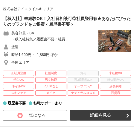
株式会社アイスタイルキャリア
【秋入社】未経験OK！入社日相談可◎社員登用有★あなたにぴった
りのブランドをご提案＜履歴書不要＞
美容部員・BA
（秋入社特集／履歴書不要／社員 …
派遣
時給1,600円 ～ 1,880円 ほか
全国エリア
正社員登用
社割制度
賞与
未経験OK
学生OK
男女歓迎
週3日勤務OK
時短勤務OK
ネイルOK
ノルマなし
オープニング
店長候補
スキンケア
メイク
ナチュラルコスメ
百貨店
履歴書不要
転職サポートあり
気になる
詳細を見る