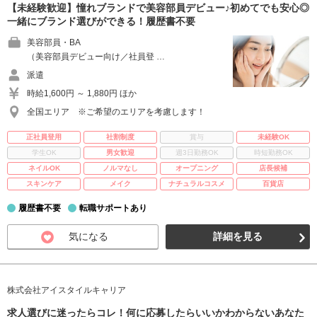
【未経験歓迎】憧れブランドで美容部員デビュー♪初めてでも安心◎
一緒にブランド選びができる！履歴書不要
美容部員・BA
（美容部員デビュー向け／社員登 …
派遣
時給1,600円 ～ 1,880円 ほか
全国エリア ※ご希望のエリアを考慮します！
正社員登用
社割制度
賞与
未経験OK
学生OK
男女歓迎
週3日勤務OK
時短勤務OK
ネイルOK
ノルマなし
オープニング
店長候補
スキンケア
メイク
ナチュラルコスメ
百貨店
履歴書不要
転職サポートあり
気になる
詳細を見る
株式会社アイスタイルキャリア
求人選びに迷ったらコレ！何に応募したらいいかわからないあなた