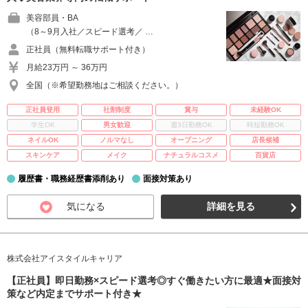
美容部員・BA
（8～9月入社／スピード選考／ …
正社員（無料転職サポート付き）
月給23万円 ～ 36万円
全国（※希望勤務地はご相談ください。）
正社員登用
社割制度
賞与
未経験OK
学生OK
男女歓迎
週3日勤務OK
時短勤務OK
ネイルOK
ノルマなし
オープニング
店長候補
スキンケア
メイク
ナチュラルコスメ
百貨店
履歴書・職務経歴書添削あり
面接対策あり
気になる
詳細を見る
株式会社アイスタイルキャリア
【正社員】即日勤務×スピード選考◎すぐ働きたい方に最適★面接対
策など内定までサポート付き★