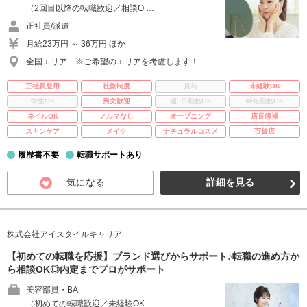
（2回目以降の転職歓迎／相談O …
正社員/派遣
月給23万円 ～ 36万円 ほか
全国エリア ※ご希望のエリアを考慮します！
正社員登用
社割制度
賞与
未経験OK
学生OK
男女歓迎
週3日勤務OK
時短勤務OK
ネイルOK
ノルマなし
オープニング
店長候補
スキンケア
メイク
ナチュラルコスメ
百貨店
履歴書不要
転職サポートあり
気になる
詳細を見る
株式会社アイスタイルキャリア
【初めての転職を応援】ブランド選びからサポート♪転職の進め方か
ら相談OK◎内定までプロがサポート
美容部員・BA
（初めての転職歓迎／未経験OK …