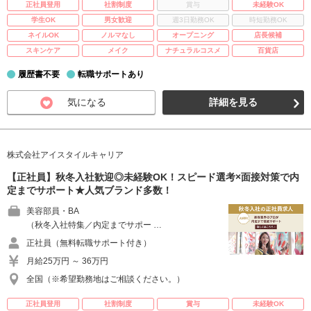
正社員登用
社割制度
賞与
未経験OK
学生OK
男女歓迎
週3日勤務OK
時短勤務OK
ネイルOK
ノルマなし
オープニング
店長候補
スキンケア
メイク
ナチュラルコスメ
百貨店
履歴書不要
転職サポートあり
気になる
詳細を見る
株式会社アイスタイルキャリア
【正社員】秋冬入社歓迎◎未経験OK！スピード選考×面接対策で内
定までサポート★人気ブランド多数！
美容部員・BA
（秋冬入社特集／内定までサポー …
正社員（無料転職サポート付き）
月給25万円 ～ 36万円
全国（※希望勤務地はご相談ください。）
正社員登用
社割制度
賞与
未経験OK