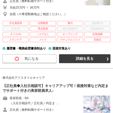
正社員（無料転職サポート付き）
月給25万円 ～ 36万円
全国（※希望勤務地はご相談ください。）
正社員登用
社割制度
賞与
未経験OK
学生OK
男女歓迎
週3日勤務OK
時短勤務OK
ネイルOK
ノルマなし
オープニング
店長候補
スキンケア
メイク
ナチュラルコスメ
百貨店
履歴書・職務経歴書添削あり
面接対策あり
気になる
詳細を見る
株式会社アイスタイルキャリア
【正社員◆入社日相談可】キャリアアップ可！面接対策など内定ま
でサポート付きの美容部員求人♪
美容部員・BA
（入社日相談可／正社員／内定ま …
正社員（無料転職サポート付き）