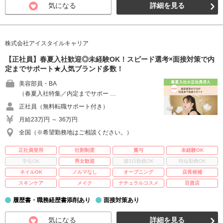
気になる
詳細を見る
株式会社アイスタイルキャリア
【正社員】春夏入社歓迎◎未経験OK！スピード選考×面接対策で内
定までサポート★人気ブランド多数！
美容部員・BA
（春夏入社特集／内定までサポー …
正社員（無料転職サポート付き）
月給23万円 ～ 36万円
全国（※希望勤務地はご相談ください。）
正社員登用
社割制度
賞与
未経験OK
学生OK
男女歓迎
週3日勤務OK
時短勤務OK
ネイルOK
ノルマなし
オープニング
店長候補
スキンケア
メイク
ナチュラルコスメ
百貨店
履歴書・職務経歴書添削あり
面接対策あり
気になる
詳細を見る