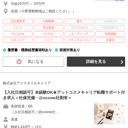
月給20万円 ～ 33万円
全国（※希望勤務地はご相談ください。）
正社員登用
社割制度
賞与
未経験OK
学生OK
男女歓迎
週3日勤務OK
時短勤務OK
ネイルOK
ノルマなし
オープニング
店長候補
スキンケア
メイク
ナチュラルコスメ
百貨店
履歴書・職務経歴書添削あり
面接対策あり
気になる
詳細を見る
株式会社アイスタイルキャリア
【入社日相談可】未経験OK★アットコスメキャリア転職サポート付
き求人＜社保完備・@cosme社割有＞
美容部員・BA
（入社日相談可／@cosme社 …
派遣
時給1,410円 ～ ほか