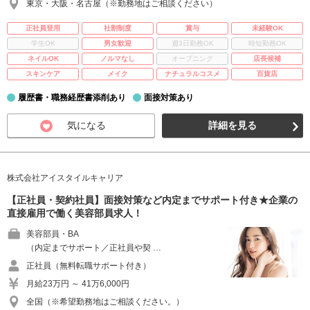
東京・大阪・名古屋（※勤務地はご相談ください）
正社員登用
社割制度
賞与
未経験OK
学生OK
男女歓迎
週3日勤務OK
時短勤務OK
ネイルOK
ノルマなし
オープニング
店長候補
スキンケア
メイク
ナチュラルコスメ
百貨店
履歴書・職務経歴書添削あり
面接対策あり
気になる
詳細を見る
株式会社アイスタイルキャリア
【正社員・契約社員】面接対策など内定までサポート付き★企業の
直接雇用で働く美容部員求人！
美容部員・BA
（内定までサポート／正社員や契 …
正社員（無料転職サポート付き）
月給23万円 ～ 41万6,000円
全国（※希望勤務地はご相談ください。）