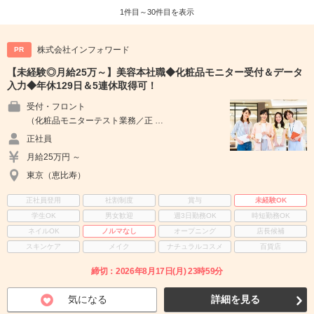
1件目～30件目を表示
株式会社インフォワード
PR
【未経験◎月給25万～】美容本社職◆化粧品モニター受付＆データ
入力◆年休129日＆5連休取得可！
受付・フロント
（化粧品モニターテスト業務／正 …
正社員
月給25万円 ～
東京（恵比寿）
正社員登用
社割制度
賞与
未経験OK
学生OK
男女歓迎
週3日勤務OK
時短勤務OK
ネイルOK
ノルマなし
オープニング
店長候補
スキンケア
メイク
ナチュラルコスメ
百貨店
締切：2026年8月17日(月) 23時59分
気になる
詳細を見る