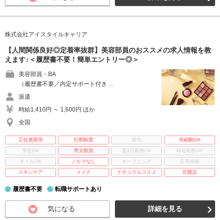
株式会社アイスタイルキャリア
【人間関係良好◎定着率抜群】美容部員のおススメの求人情報を教
えます♪＜履歴書不要！簡単エントリー◎＞
美容部員・BA
（履歴書不要／内定サポート付き …
派遣
時給1,410円 ～ 1,600円 ほか
全国
正社員登用
社割制度
賞与
未経験OK
学生OK
男女歓迎
週3日勤務OK
時短勤務OK
ネイルOK
ノルマなし
オープニング
店長候補
スキンケア
メイク
ナチュラルコスメ
百貨店
履歴書不要
転職サポートあり
気になる
詳細を見る