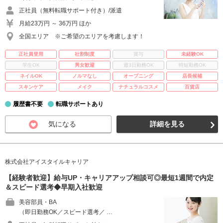
正社員（無料転職サポート付き）/派遣
月給23万円 ～ 36万円 ほか
全国エリア ※ご希望のエリアを考慮します！
正社員登用
社割制度
賞与
未経験OK
学生OK
男女歓迎
週3日勤務OK
時短勤務OK
ネイルOK
ノルマなし
オープニング
店長候補
スキンケア
メイク
ナチュラルコスメ
百貨店
履歴書不要
転職サポートあり
気になる
詳細を見る
株式会社アイスタイルキャリア
【経験者歓迎】給与UP・キャリアアップ相談可◎最短1週間で内定
＆スピード選考◆早期入社歓迎
美容部員・BA
（即日勤務OK／スピード選考／ …