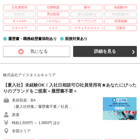
正社員登用
社割制度
賞与
未経験OK
学生OK
男女歓迎
週3日勤務OK
時短勤務OK
ネイルOK
ノルマなし
オープニング
店長候補
スキンケア
メイク
ナチュラルコスメ
百貨店
履歴書・職務経歴書添削あり
面接対策あり
気になる
詳細を見る
株式会社アイスタイルキャリア
【夏入社】未経験OK！入社日相談可◎社員登用有★あなたにぴった
りのブランドをご提案＜履歴書不要＞
美容部員・BA
（夏入社特集／履歴書不要／社員 …
派遣
時給1,600円 ～ 1,880円 ほか
全国エリア