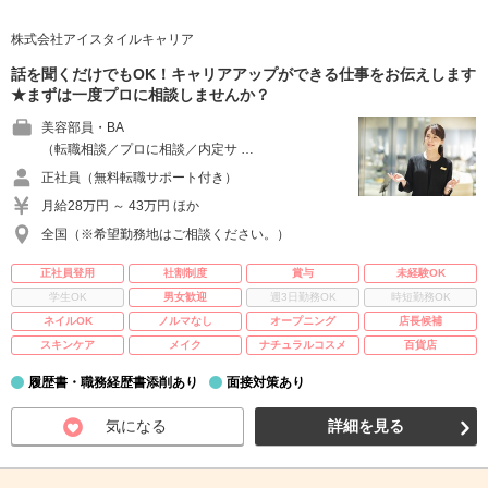
株式会社アイスタイルキャリア
話を聞くだけでもOK！キャリアアップができる仕事をお伝えします
★まずは一度プロに相談しませんか？
美容部員・BA
（転職相談／プロに相談／内定サ …
正社員（無料転職サポート付き）
月給28万円 ～ 43万円 ほか
全国（※希望勤務地はご相談ください。）
正社員登用
社割制度
賞与
未経験OK
学生OK
男女歓迎
週3日勤務OK
時短勤務OK
ネイルOK
ノルマなし
オープニング
店長候補
スキンケア
メイク
ナチュラルコスメ
百貨店
履歴書・職務経歴書添削あり
面接対策あり
気になる
詳細を見る