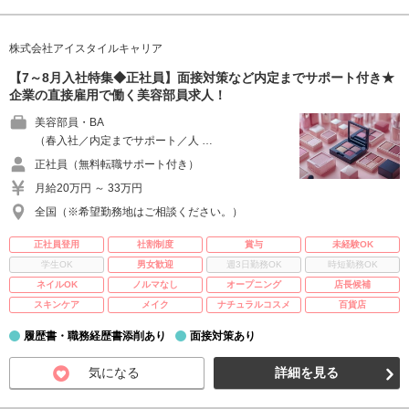
株式会社アイスタイルキャリア
【7～8月入社特集◆正社員】面接対策など内定までサポート付き★
企業の直接雇用で働く美容部員求人！
美容部員・BA
（春入社／内定までサポート／人 …
正社員（無料転職サポート付き）
月給20万円 ～ 33万円
全国（※希望勤務地はご相談ください。）
正社員登用
社割制度
賞与
未経験OK
学生OK
男女歓迎
週3日勤務OK
時短勤務OK
ネイルOK
ノルマなし
オープニング
店長候補
スキンケア
メイク
ナチュラルコスメ
百貨店
履歴書・職務経歴書添削あり
面接対策あり
気になる
詳細を見る