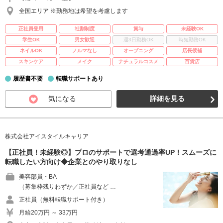
全国エリア ※勤務地は希望を考慮します
正社員登用
社割制度
賞与
未経験OK
学生OK
男女歓迎
週3日勤務OK
時短勤務OK
ネイルOK
ノルマなし
オープニング
店長候補
スキンケア
メイク
ナチュラルコスメ
百貨店
履歴書不要
転職サポートあり
気になる
詳細を見る
株式会社アイスタイルキャリア
【正社員！未経験◎】プロのサポートで選考通過率UP！スムーズに
転職したい方向け◆企業とのやり取りなし
美容部員・BA
（募集枠残りわずか／正社員など …
正社員（無料転職サポート付き）
月給20万円 ～ 33万円