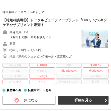
株式会社アイスタイルキャリア
【時短相談可◎】トータルビューティーブランド『DHC』でスキン
ケアやサプリメント販売！
美容部員・BA
（週3日~勤務・時短相談可／ト …
派遣
時給1,300円 ～ 1,500円
埼玉／県内のショッピングモール・直営店など
正社員登用
社割制度
賞与
未経験OK
学生OK
男女歓迎
週3日勤務OK
時短勤務OK
ネイルOK
ノルマなし
オープニング
店長候補
スキンケア
メイク
ナチュラルコスメ
百貨店
履歴書不要
転職サポートあり
気になる
詳細を見る