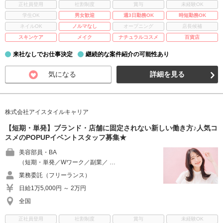
正社員登用
社割制度
賞与
未経験OK
学生OK
男女歓迎
週3日勤務OK
時短勤務OK
ネイルOK
ノルマなし
オープニング
店長候補
スキンケア
メイク
ナチュラルコスメ
百貨店
来社なしでお仕事決定
継続的な案件紹介の可能性あり
気になる
詳細を見る
株式会社アイスタイルキャリア
【短期・単発】ブランド・店舗に固定されない新しい働き方♪人気コ
スメのPOPUPイベントスタッフ募集★
美容部員・BA
（短期・単発／Wワーク／副業／ …
業務委託（フリーランス）
日給1万5,000円 ～ 2万円
全国
正社員登用
社割制度
賞与
未経験OK