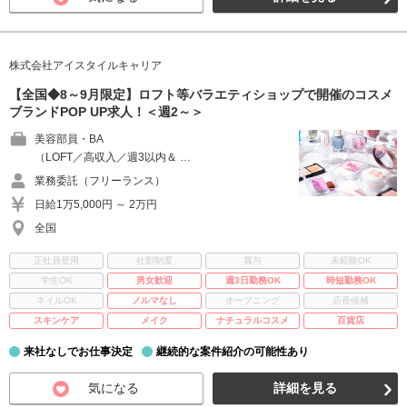
株式会社アイスタイルキャリア
【全国◆8～9月限定】ロフト等バラエティショップで開催のコスメ
ブランドPOP UP求人！＜週2～＞
美容部員・BA
（LOFT／高収入／週3以内＆ …
業務委託（フリーランス）
日給1万5,000円 ～ 2万円
全国
正社員登用
社割制度
賞与
未経験OK
学生OK
男女歓迎
週3日勤務OK
時短勤務OK
ネイルOK
ノルマなし
オープニング
店長候補
スキンケア
メイク
ナチュラルコスメ
百貨店
来社なしでお仕事決定
継続的な案件紹介の可能性あり
気になる
詳細を見る