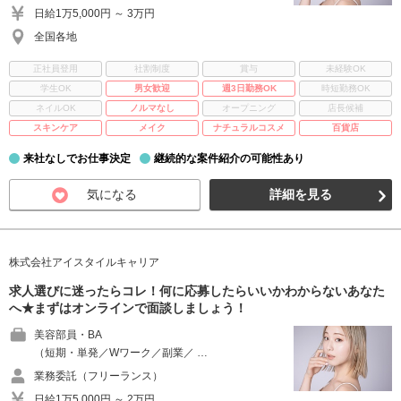
日給1万5,000円 ～ 3万円
全国各地
正社員登用
社割制度
賞与
未経験OK
学生OK
男女歓迎
週3日勤務OK
時短勤務OK
ネイルOK
ノルマなし
オープニング
店長候補
スキンケア
メイク
ナチュラルコスメ
百貨店
来社なしでお仕事決定
継続的な案件紹介の可能性あり
気になる
詳細を見る
株式会社アイスタイルキャリア
求人選びに迷ったらコレ！何に応募したらいいかわからないあなた
へ★まずはオンラインで面談しましょう！
美容部員・BA
（短期・単発／Wワーク／副業／ …
業務委託（フリーランス）
日給1万5,000円 ～ 2万円