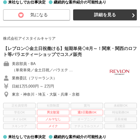
来社なしでお仕事決定
継続的な案件紹介の可能性あり
気になる
詳細を見る
株式会社アイスタイルキャリア
【レブロン◇金土日祝働ける】短期単発◇8月～！関東・関西のロフ
ト等バラエティーショップでコスメ販売
美容部員・BA
（単発単発／金土日祝／バラエテ …
業務委託（フリーランス）
日給1万5,000円 ～ 2万円
東京・神奈川・埼玉・大阪・兵庫・京都
正社員登用
社割制度
賞与
未経験OK
学生OK
男女歓迎
週3日勤務OK
時短勤務OK
ネイルOK
ノルマなし
オープニング
店長候補
スキンケア
メイク
ナチュラルコスメ
百貨店
来社なしでお仕事決定
継続的な案件紹介の可能性あり