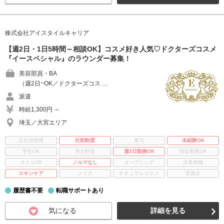
株式会社アイスタイルキャリア
【週2日・1日5時間～相談OK】コスメ好き人気♡ドクターズコスメ
『イースペシャル』のラウンダー募集！
美容部員・BA
（週2日~OK／ドクターズコス …
派遣
時給1,300円 ～
埼玉／大宮エリア
正社員登用
社割制度
賞与
未経験OK
学生OK
男女歓迎
週3日勤務OK
時短勤務OK
ネイルOK
ノルマなし
オープニング
店長候補
スキンケア
メイク
ナチュラルコスメ
百貨店
履歴書不要
転職サポートあり
気になる
詳細を見る