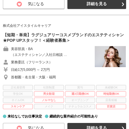
気になる
詳細を見る
株式会社アイスタイルキャリア
【短期・単発】ラグジュアリーコスメブランドのエステティシャン
★POP UPスタッフ！＜経験者募集＞
美容部員・BA
（エステティシャン／入社日相談 …
業務委託（フリーランス）
日給1万5,000円 ～ 2万円
首都圏・名古屋・大阪・福岡
正社員登用
社割制度
賞与
未経験OK
学生OK
男女歓迎
週3日勤務OK
時短勤務OK
ネイルOK
ノルマなし
オープニング
店長候補
スキンケア
メイク
ナチュラルコスメ
百貨店
来社なしでお仕事決定
継続的な案件紹介の可能性あり
気になる
詳細を見る