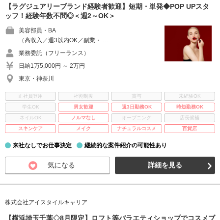
【ラグジュアリーブランド経験者歓迎】短期・単発◆POP UPスタ
ッフ！経験年数不問◎＜週2～OK＞
美容部員・BA
（高収入／週3以内OK／副業・ …
業務委託（フリーランス）
日給1万5,000円 ～ 2万円
東京・神奈川
正社員登用
社割制度
賞与
未経験OK
学生OK
男女歓迎
週3日勤務OK
時短勤務OK
ネイルOK
ノルマなし
オープニング
店長候補
スキンケア
メイク
ナチュラルコスメ
百貨店
来社なしでお仕事決定
継続的な案件紹介の可能性あり
気になる
詳細を見る
株式会社アイスタイルキャリア
【横浜埼玉千葉◇8月限定】ロフト等バラエティショップでコスメブ