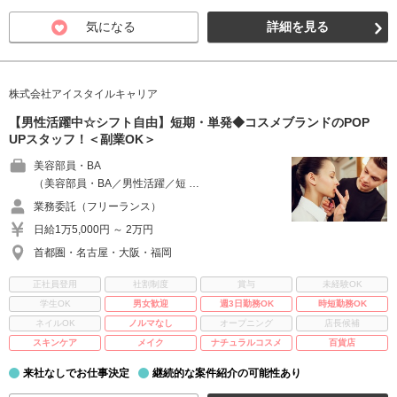
気になる
詳細を見る
株式会社アイスタイルキャリア
【男性活躍中☆シフト自由】短期・単発◆コスメブランドのPOP
UPスタッフ！＜副業OK＞
美容部員・BA
（美容部員・BA／男性活躍／短 …
業務委託（フリーランス）
日給1万5,000円 ～ 2万円
首都圏・名古屋・大阪・福岡
正社員登用
社割制度
賞与
未経験OK
学生OK
男女歓迎
週3日勤務OK
時短勤務OK
ネイルOK
ノルマなし
オープニング
店長候補
スキンケア
メイク
ナチュラルコスメ
百貨店
来社なしでお仕事決定
継続的な案件紹介の可能性あり