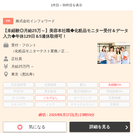
1件目～30件目を表示
株式会社インフォワード
PR
【未経験◎月給25万～】美容本社職◆化粧品モニター受付＆データ
入力◆年休129日＆5連休取得可！
受付・フロント
（化粧品モニターテスト業務／正 …
正社員
月給25万円 ～
東京（恵比寿）
正社員登用
社割制度
賞与
未経験OK
学生OK
男女歓迎
週3日勤務OK
時短勤務OK
ネイルOK
ノルマなし
オープニング
店長候補
スキンケア
メイク
ナチュラルコスメ
百貨店
締切：2026年8月17日(月) 23時59分
気になる
詳細を見る