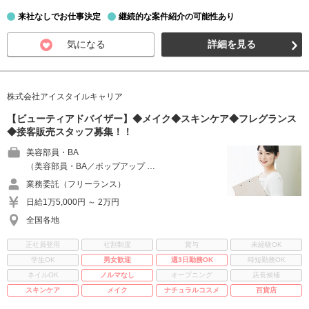
来社なしでお仕事決定
継続的な案件紹介の可能性あり
気になる
詳細を見る
株式会社アイスタイルキャリア
【ビューティアドバイザー】◆メイク◆スキンケア◆フレグランス
◆接客販売スタッフ募集！！
美容部員・BA
（美容部員・BA／ポップアップ …
業務委託（フリーランス）
日給1万5,000円 ～ 2万円
全国各地
正社員登用
社割制度
賞与
未経験OK
学生OK
男女歓迎
週3日勤務OK
時短勤務OK
ネイルOK
ノルマなし
オープニング
店長候補
スキンケア
メイク
ナチュラルコスメ
百貨店