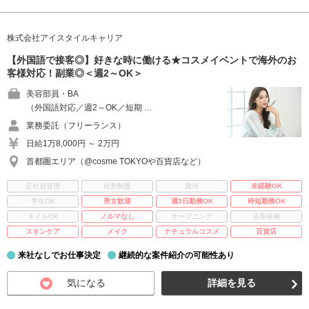
株式会社アイスタイルキャリア
【外国語で接客◎】好きな時に働ける★コスメイベントで海外のお
客様対応！副業◎＜週2～OK＞
美容部員・BA
（外国語対応／週2～OK／短期 …
業務委託（フリーランス）
日給1万8,000円 ～ 2万円
首都圏エリア（@cosme TOKYOや百貨店など）
正社員登用
社割制度
賞与
未経験OK
学生OK
男女歓迎
週3日勤務OK
時短勤務OK
ネイルOK
ノルマなし
オープニング
店長候補
スキンケア
メイク
ナチュラルコスメ
百貨店
来社なしでお仕事決定
継続的な案件紹介の可能性あり
気になる
詳細を見る