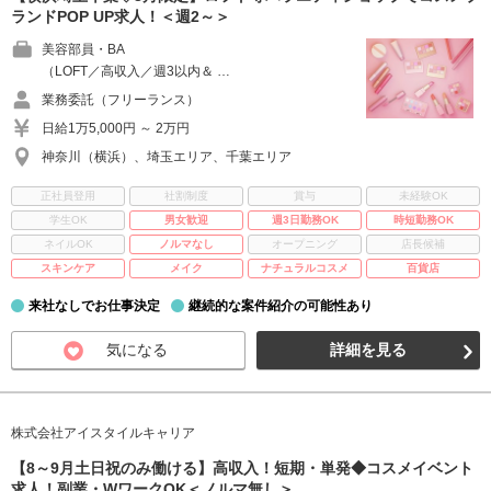
ランドPOP UP求人！＜週2～＞
美容部員・BA
（LOFT／高収入／週3以内＆ …
業務委託（フリーランス）
日給1万5,000円 ～ 2万円
神奈川（横浜）、埼玉エリア、千葉エリア
正社員登用
社割制度
賞与
未経験OK
学生OK
男女歓迎
週3日勤務OK
時短勤務OK
ネイルOK
ノルマなし
オープニング
店長候補
スキンケア
メイク
ナチュラルコスメ
百貨店
来社なしでお仕事決定
継続的な案件紹介の可能性あり
気になる
詳細を見る
株式会社アイスタイルキャリア
【8～9月土日祝のみ働ける】高収入！短期・単発◆コスメイベント
求人！副業・WワークOK＜ノルマ無し＞