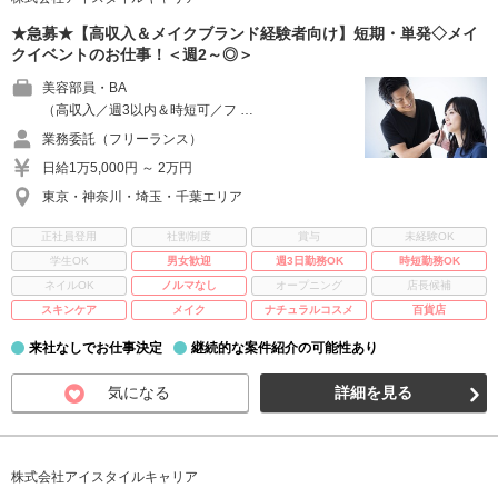
★急募★【高収入＆メイクブランド経験者向け】短期・単発◇メイ
クイベントのお仕事！＜週2～◎＞
美容部員・BA
（高収入／週3以内＆時短可／フ …
業務委託（フリーランス）
日給1万5,000円 ～ 2万円
東京・神奈川・埼玉・千葉エリア
正社員登用
社割制度
賞与
未経験OK
学生OK
男女歓迎
週3日勤務OK
時短勤務OK
ネイルOK
ノルマなし
オープニング
店長候補
スキンケア
メイク
ナチュラルコスメ
百貨店
来社なしでお仕事決定
継続的な案件紹介の可能性あり
気になる
詳細を見る
株式会社アイスタイルキャリア