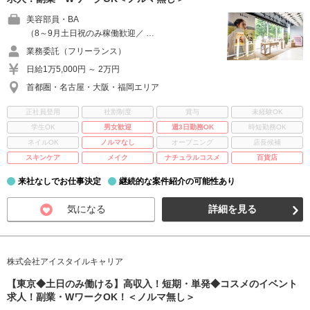
美容部員・BA
（8～9月土日祝のみ稼働歓迎／ …
業務委託（フリーランス）
日給1万5,000円 ～ 2万円
首都圏・名古屋・大阪・福岡エリア
正社員登用
社割制度
賞与
未経験OK
学生OK
男女歓迎
週3日勤務OK
時短勤務OK
ネイルOK
ノルマなし
オープニング
店長候補
スキンケア
メイク
ナチュラルコスメ
百貨店
来社なしでお仕事決定
継続的な案件紹介の可能性あり
気になる
詳細を見る
株式会社アイスタイルキャリア
【東京◆土日のみ働ける】高収入！短期・単発◆コスメのイベント
求人！副業・WワークOK！＜ノルマ無し＞