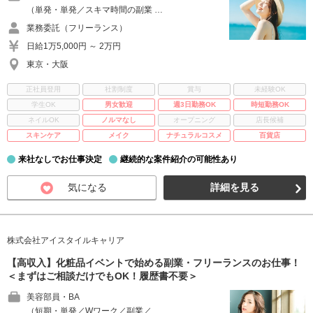
（単発・単発／スキマ時間の副業 …
業務委託（フリーランス）
日給1万5,000円 ～ 2万円
東京・大阪
正社員登用
社割制度
賞与
未経験OK
学生OK
男女歓迎
週3日勤務OK
時短勤務OK
ネイルOK
ノルマなし
オープニング
店長候補
スキンケア
メイク
ナチュラルコスメ
百貨店
来社なしでお仕事決定
継続的な案件紹介の可能性あり
気になる
詳細を見る
株式会社アイスタイルキャリア
【高収入】化粧品イベントで始める副業・フリーランスのお仕事！
＜まずはご相談だけでもOK！履歴書不要＞
美容部員・BA
（短期・単発／Wワーク／副業／ …