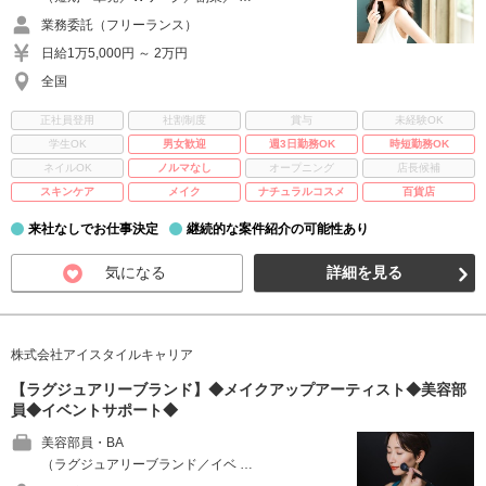
業務委託（フリーランス）
日給1万5,000円 ～ 2万円
全国
正社員登用
社割制度
賞与
未経験OK
学生OK
男女歓迎
週3日勤務OK
時短勤務OK
ネイルOK
ノルマなし
オープニング
店長候補
スキンケア
メイク
ナチュラルコスメ
百貨店
来社なしでお仕事決定
継続的な案件紹介の可能性あり
気になる
詳細を見る
株式会社アイスタイルキャリア
【ラグジュアリーブランド】◆メイクアップアーティスト◆美容部
員◆イベントサポート◆
美容部員・BA
（ラグジュアリーブランド／イベ …