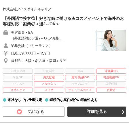
株式会社アイスタイルキャリア
【外国語で接客◎】好きな時に働ける★コスメイベントで海外のお
客様対応！副業◎＜週2～OK＞
美容部員・BA
（外国語対応／週2～OK／短期 …
業務委託（フリーランス）
日給1万8,000円 ～ 2万円
首都圏・大阪・名古屋・福岡エリア
正社員登用
社割制度
賞与
未経験OK
学生OK
男女歓迎
週3日勤務OK
時短勤務OK
ネイルOK
ノルマなし
オープニング
店長候補
スキンケア
メイク
ナチュラルコスメ
百貨店
来社なしでお仕事決定
継続的な案件紹介の可能性あり
気になる
詳細を見る