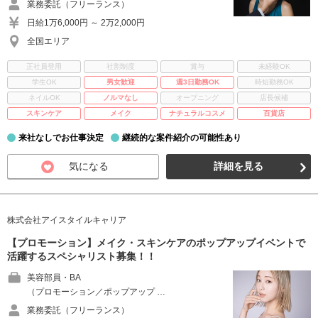
業務委託（フリーランス）
日給1万6,000円 ～ 2万2,000円
全国エリア
正社員登用
社割制度
賞与
未経験OK
学生OK
男女歓迎
週3日勤務OK
時短勤務OK
ネイルOK
ノルマなし
オープニング
店長候補
スキンケア
メイク
ナチュラルコスメ
百貨店
来社なしでお仕事決定
継続的な案件紹介の可能性あり
気になる
詳細を見る
株式会社アイスタイルキャリア
【プロモーション】メイク・スキンケアのポップアップイベントで
活躍するスペシャリスト募集！！
美容部員・BA
（プロモーション／ポップアップ …
業務委託（フリーランス）