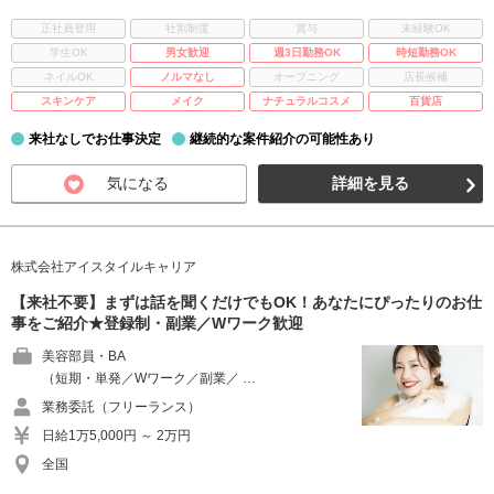
正社員登用
社割制度
賞与
未経験OK
学生OK
男女歓迎
週3日勤務OK
時短勤務OK
ネイルOK
ノルマなし
オープニング
店長候補
スキンケア
メイク
ナチュラルコスメ
百貨店
来社なしでお仕事決定
継続的な案件紹介の可能性あり
気になる
詳細を見る
株式会社アイスタイルキャリア
【来社不要】まずは話を聞くだけでもOK！あなたにぴったりのお仕
事をご紹介★登録制・副業／Wワーク歓迎
美容部員・BA
（短期・単発／Wワーク／副業／ …
業務委託（フリーランス）
日給1万5,000円 ～ 2万円
全国