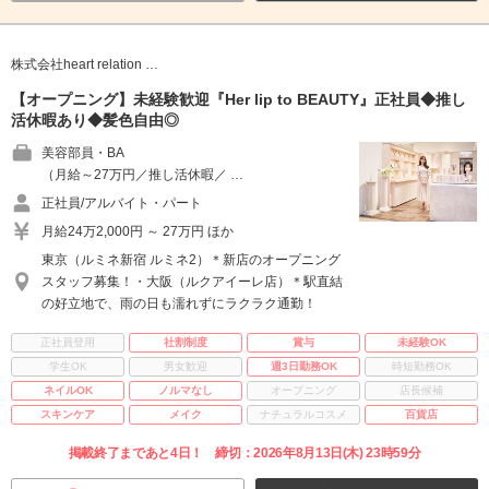
株式会社heart relation …
【オープニング】未経験歓迎『Her lip to BEAUTY』正社員◆推し
活休暇あり◆髪色自由◎
美容部員・BA
（月給～27万円／推し活休暇／ …
正社員/アルバイト・パート
月給24万2,000円 ～ 27万円 ほか
東京（ルミネ新宿 ルミネ2）＊新店のオープニング
スタッフ募集！・大阪（ルクアイーレ店）＊駅直結
の好立地で、雨の日も濡れずにラクラク通勤！
正社員登用
社割制度
賞与
未経験OK
学生OK
男女歓迎
週3日勤務OK
時短勤務OK
ネイルOK
ノルマなし
オープニング
店長候補
スキンケア
メイク
ナチュラルコスメ
百貨店
掲載終了まであと4日！ 締切：2026年8月13日(木) 23時59分