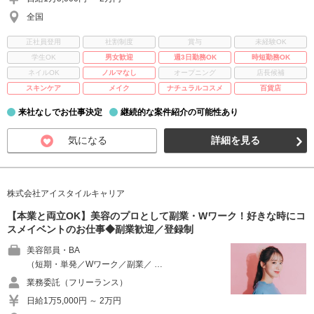
全国
正社員登用
社割制度
賞与
未経験OK
学生OK
男女歓迎
週3日勤務OK
時短勤務OK
ネイルOK
ノルマなし
オープニング
店長候補
スキンケア
メイク
ナチュラルコスメ
百貨店
来社なしでお仕事決定
継続的な案件紹介の可能性あり
気になる
詳細を見る
株式会社アイスタイルキャリア
【本業と両立OK】美容のプロとして副業・Wワーク！好きな時にコ
スメイベントのお仕事◆副業歓迎／登録制
美容部員・BA
（短期・単発／Wワーク／副業／ …
業務委託（フリーランス）
日給1万5,000円 ～ 2万円