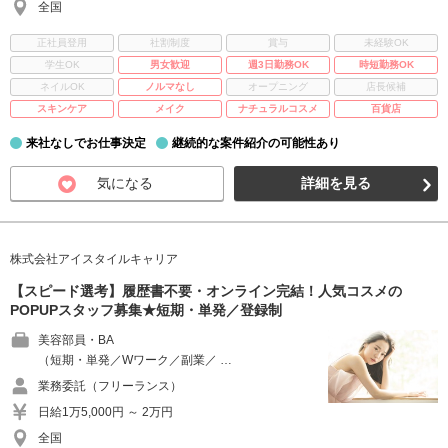
全国
正社員登用
社割制度
賞与
未経験OK
学生OK
男女歓迎
週3日勤務OK
時短勤務OK
ネイルOK
ノルマなし
オープニング
店長候補
スキンケア
メイク
ナチュラルコスメ
百貨店
来社なしでお仕事決定
継続的な案件紹介の可能性あり
気になる
詳細を見る
株式会社アイスタイルキャリア
【スピード選考】履歴書不要・オンライン完結！人気コスメの
POPUPスタッフ募集★短期・単発／登録制
美容部員・BA
（短期・単発／Wワーク／副業／ …
業務委託（フリーランス）
日給1万5,000円 ～ 2万円
全国