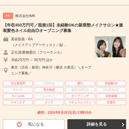
株式会社IMK
PR
【年収450万円可／面接1回】未経験OKの新業態メイクサロン★服
装髪色ネイル自由◎オープニング募集
美容部員・BA
（メイクアップアーティスト／副 …
正社員/業務委託（フリーランス）
月給23万円 ～ 30万円 ほか
東京（渋谷・新宿）神奈川（横浜 ※新店）＼オープ
ニング募集／
正社員登用
社割制度
賞与
未経験OK
学生OK
男女歓迎
週3日勤務OK
時短勤務OK
ネイルOK
ノルマなし
オープニング
店長候補
スキンケア
メイク
ナチュラルコスメ
百貨店
締切：2026年8月20日(木) 23時59分
気になる
詳細を見る