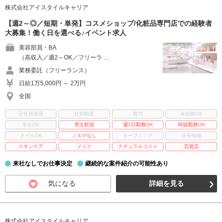
株式会社アイスタイルキャリア
【週2～◎／短期・単発】コスメショップ/化粧品専門店での経験者
大募集！働く日を選べる♪イベント求人
美容部員・BA
（高収入／週2～OK／フリーラ …
業務委託（フリーランス）
日給1万5,000円 ～ 2万円
全国
正社員登用
社割制度
賞与
未経験OK
学生OK
男女歓迎
週3日勤務OK
時短勤務OK
ネイルOK
ノルマなし
オープニング
店長候補
スキンケア
メイク
ナチュラルコスメ
百貨店
来社なしでお仕事決定
継続的な案件紹介の可能性あり
気になる
詳細を見る
株式会社アイスタイルキャリア