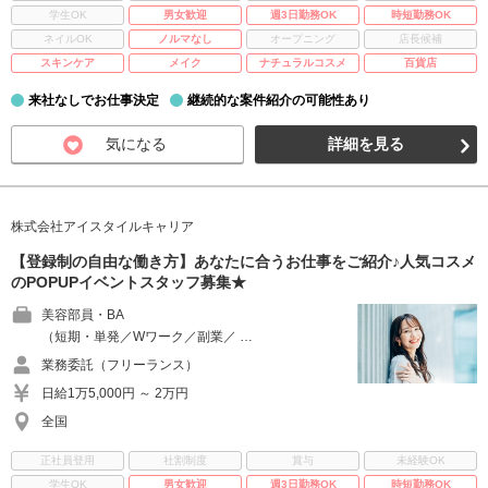
学生OK
男女歓迎
週3日勤務OK
時短勤務OK
ネイルOK
ノルマなし
オープニング
店長候補
スキンケア
メイク
ナチュラルコスメ
百貨店
来社なしでお仕事決定
継続的な案件紹介の可能性あり
気になる
詳細を見る
株式会社アイスタイルキャリア
【登録制の自由な働き方】あなたに合うお仕事をご紹介♪人気コスメ
のPOPUPイベントスタッフ募集★
美容部員・BA
（短期・単発／Wワーク／副業／ …
業務委託（フリーランス）
日給1万5,000円 ～ 2万円
全国
正社員登用
社割制度
賞与
未経験OK
学生OK
男女歓迎
週3日勤務OK
時短勤務OK