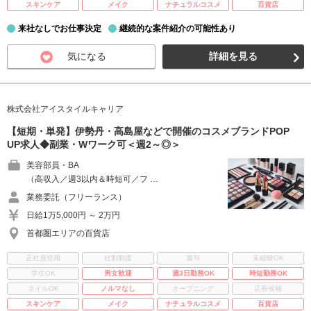
スキンケア
メイク
ナチュラルコスメ
百貨店
来社なしでお仕事決定
継続的な案件紹介の可能性あり
気になる
詳細を見る
株式会社アイスタイルキャリア
【短期・単発】伊勢丹・高島屋などで開催のコスメブランドPOP
UP求人◆副業・Wワーク可＜週2～◎＞
美容部員・BA
（高収入／週3以内＆時短可／フ …
業務委託（フリーランス）
日給1万5,000円 ～ 2万円
首都圏エリアの百貨店
正社員登用
社割制度
賞与
未経験OK
学生OK
男女歓迎
週3日勤務OK
時短勤務OK
ネイルOK
ノルマなし
オープニング
店長候補
スキンケア
メイク
ナチュラルコスメ
百貨店