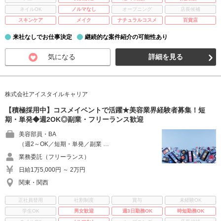
ネイルOK
ノルマなし
オープニング
店長候補
スキンケア
メイク
ナチュラルコスメ
百貨店
来社なしでお仕事決定
継続的な案件紹介の可能性あり
気になる
詳細を見る
株式会社アイスタイルキャリア
【積極採用中】コスメイベントで活躍★美容業界経験者募集！短
期・単発◆週2OK◎副業・フリーランス歓迎
美容部員・BA
（週2～OK／短期・単発／副業 …
業務委託（フリーランス）
日給1万5,000円 ～ 2万円
関東・関西
正社員登用
社割制度
賞与
未経験OK
学生OK
男女歓迎
週3日勤務OK
時短勤務OK