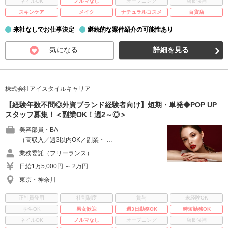
ネイルOK
ノルマなし
オープニング
店長候補
スキンケア
メイク
ナチュラルコスメ
百貨店
来社なしでお仕事決定
継続的な案件紹介の可能性あり
気になる
詳細を見る
株式会社アイスタイルキャリア
【経験年数不問◎外資ブランド経験者向け】短期・単発◆POP UP
スタッフ募集！＜副業OK！週2～◎＞
美容部員・BA
（高収入／週3以内OK／副業・ …
業務委託（フリーランス）
日給1万5,000円 ～ 2万円
東京・神奈川
正社員登用
社割制度
賞与
未経験OK
学生OK
男女歓迎
週3日勤務OK
時短勤務OK
ネイルOK
ノルマなし
オープニング
店長候補