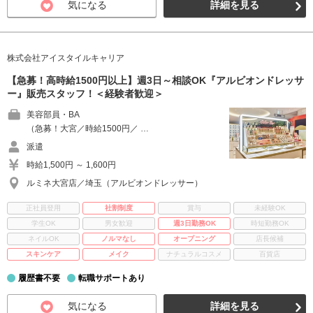
気になる
詳細を見る
株式会社アイスタイルキャリア
【急募！高時給1500円以上】週3日～相談OK『アルビオンドレッサ
ー』販売スタッフ！＜経験者歓迎＞
美容部員・BA
（急募！大宮／時給1500円／ …
派遣
時給1,500円 ～ 1,600円
ルミネ大宮店／埼玉（アルビオンドレッサー）
正社員登用
社割制度
賞与
未経験OK
学生OK
男女歓迎
週3日勤務OK
時短勤務OK
ネイルOK
ノルマなし
オープニング
店長候補
スキンケア
メイク
ナチュラルコスメ
百貨店
履歴書不要
転職サポートあり
気になる
詳細を見る