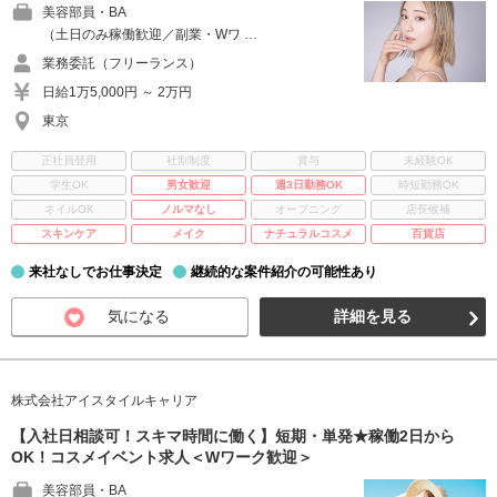
美容部員・BA
（土日のみ稼働歓迎／副業・Wワ …
業務委託（フリーランス）
日給1万5,000円 ～ 2万円
東京
正社員登用
社割制度
賞与
未経験OK
学生OK
男女歓迎
週3日勤務OK
時短勤務OK
ネイルOK
ノルマなし
オープニング
店長候補
スキンケア
メイク
ナチュラルコスメ
百貨店
来社なしでお仕事決定
継続的な案件紹介の可能性あり
気になる
詳細を見る
株式会社アイスタイルキャリア
【入社日相談可！スキマ時間に働く】短期・単発★稼働2日から
OK！コスメイベント求人＜Wワーク歓迎＞
美容部員・BA