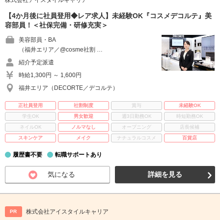
株式会社アイスタイルキャリア
【4か月後に社員登用◆レア求人】未経験OK『コスメデコルテ』美
容部員！＜社保完備・研修充実＞
美容部員・BA
（福井エリア／@cosme社割 …
紹介予定派遣
時給1,300円 ～ 1,600円
福井エリア（DECORTE／デコルテ）
正社員登用
社割制度
賞与
未経験OK
学生OK
男女歓迎
週3日勤務OK
時短勤務OK
ネイルOK
ノルマなし
オープニング
店長候補
スキンケア
メイク
ナチュラルコスメ
百貨店
履歴書不要
転職サポートあり
気になる
詳細を見る
株式会社アイスタイルキャリア
PR