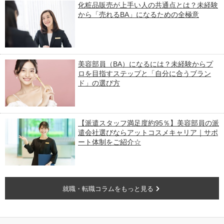
化粧品販売が上手い人の共通点とは？未経験
から「売れるBA」になるための全極意
美容部員（BA）になるには？未経験からプ
ロを目指すステップと「自分に合うブラン
ド」の選び方
【派遣スタッフ満足度約95％】美容部員の派
遣会社選びならアットコスメキャリア｜サポ
ート体制をご紹介☆
就職・転職コラムをもっと見る