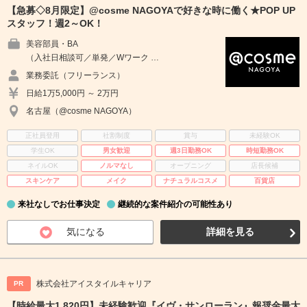
【急募◇8月限定】@cosme NAGOYAで好きな時に働く★POP UP
スタッフ！週2～OK！
美容部員・BA
（入社日相談可／単発／Wワーク …
業務委託（フリーランス）
日給1万5,000円 ～ 2万円
名古屋（@cosme NAGOYA）
正社員登用
社割制度
賞与
未経験OK
学生OK
男女歓迎
週3日勤務OK
時短勤務OK
ネイルOK
ノルマなし
オープニング
店長候補
スキンケア
メイク
ナチュラルコスメ
百貨店
来社なしでお仕事決定
継続的な案件紹介の可能性あり
気になる
詳細を見る
株式会社アイスタイルキャリア
PR
【時給最大1,820円】未経験歓迎『イヴ・サンローラン』報奨金最大