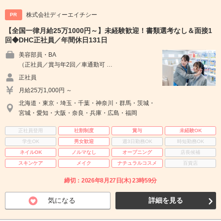
株式会社ディーエイチシー
PR
【全国一律月給25万1000円～】未経験歓迎！書類選考なし＆面接1
回◆DHC正社員／年間休日131日
美容部員・BA
（正社員／賞与年2回／車通勤可 …
正社員
月給25万1,000円 ～
北海道・東京・埼玉・千葉・神奈川・群馬・茨城・
宮城・愛知・大阪・奈良・兵庫・広島・福岡
正社員登用
社割制度
賞与
未経験OK
学生OK
男女歓迎
週3日勤務OK
時短勤務OK
ネイルOK
ノルマなし
オープニング
店長候補
スキンケア
メイク
ナチュラルコスメ
百貨店
締切：2026年8月27日(木) 23時59分
気になる
詳細を見る