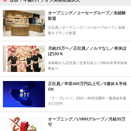
オープニング／コーセーグループ／未経験
歓迎
正社員／オープニング／コーセーグループ／未経
験＆ブランク歓迎
月給25万〜／正社員／ノルマなし／有休ほ
ぼ100％
未経験から正社員／定休日あり／GW＆年末年始休
暇あり
正社員／年収400万円以上可／5連休＆半休
OK
『ラ・プレリー』20代～40代活躍中！報奨金年最
大72万円
オープニング／LVMHグループ／月給35万
可