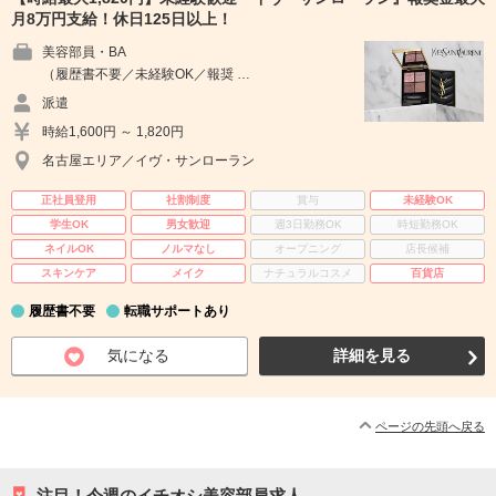
月8万円支給！休日125日以上！
美容部員・BA
（履歴書不要／未経験OK／報奨 …
派遣
時給1,600円 ～ 1,820円
名古屋エリア／イヴ・サンローラン
正社員登用
社割制度
賞与
未経験OK
学生OK
男女歓迎
週3日勤務OK
時短勤務OK
ネイルOK
ノルマなし
オープニング
店長候補
スキンケア
メイク
ナチュラルコスメ
百貨店
履歴書不要
転職サポートあり
気になる
詳細を見る
ページの先頭へ戻る
注目！今週のイチオシ美容部員求人