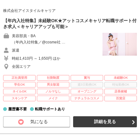
株式会社アイスタイルキャリア
【年内入社特集】未経験OK★アットコスメキャリア転職サポート付
き求人＜キャリアアップも可能＞
美容部員・BA
（年内入社特集／@cosme社 …
派遣
時給1,410円 ～ 1,650円 ほか
全国エリア
正社員登用
社割制度
賞与
未経験OK
学生OK
男女歓迎
週3日勤務OK
時短勤務OK
ネイルOK
ノルマなし
オープニング
店長候補
スキンケア
メイク
ナチュラルコスメ
百貨店
履歴書不要
転職サポートあり
気になる
詳細を見る