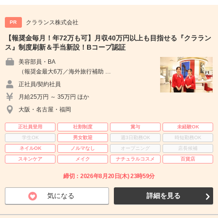
クラランス株式会社
PR
【報奨金毎月！年72万も可】月収40万円以上も目指せる『クララン
ス』制度刷新＆手当新設！Bコープ認証
美容部員・BA
（報奨金最大6万／海外旅行補助 …
正社員/契約社員
月給25万円 ～ 35万円 ほか
大阪・名古屋・福岡
正社員登用
社割制度
賞与
未経験OK
学生OK
男女歓迎
週3日勤務OK
時短勤務OK
ネイルOK
ノルマなし
オープニング
店長候補
スキンケア
メイク
ナチュラルコスメ
百貨店
締切：2026年8月20日(木) 23時59分
気になる
詳細を見る