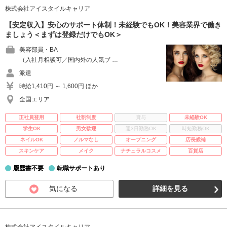
株式会社アイスタイルキャリア
【安定収入】安心のサポート体制！未経験でもOK！美容業界で働き
ましょう＜まずは登録だけでもOK＞
美容部員・BA
（入社月相談可／国内外の人気ブ …
派遣
時給1,410円 ～ 1,600円 ほか
全国エリア
正社員登用
社割制度
賞与
未経験OK
学生OK
男女歓迎
週3日勤務OK
時短勤務OK
ネイルOK
ノルマなし
オープニング
店長候補
スキンケア
メイク
ナチュラルコスメ
百貨店
履歴書不要
転職サポートあり
気になる
詳細を見る