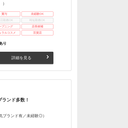
。）
賞与
未経験OK
3日勤務OK
時短勤務OK
ープニング
店長候補
ュラルコスメ
百貨店
あり
詳細を見る
ブランド多数！
気ブランド有／未経験◎）