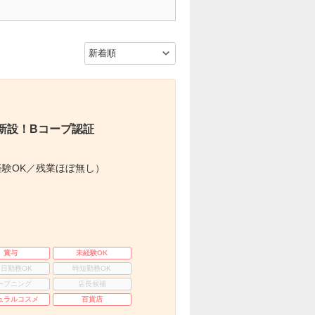
新設！Bコープ認証
験OK／残業ほぼ無し）
賞与
未経験OK
3日勤務OK
時短勤務OK
ープニング
店長候補
ュラルコスメ
百貨店