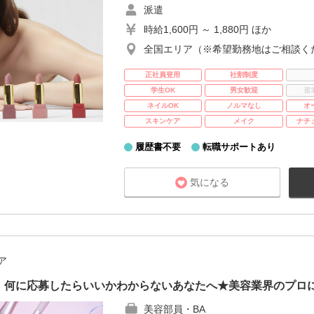
派遣
時給1,600円 ～ 1,880円 ほか
全国エリア（※希望勤務地はご相談く
正社員登用
社割制度
学生OK
男女歓迎
週
ネイルOK
ノルマなし
オ
スキンケア
メイク
ナチ
履歴書不要
転職サポートあり
気になる
ア
！何に応募したらいいかわからないあなたへ★美容業界のプロ
美容部員・BA