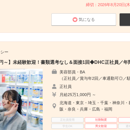
締切：2026年8月20日(木
気になる
チシー
00円～】未経験歓迎！書類選考なし＆面接1回◆DHC正社員／年間
美容部員・BA
（正社員／賞与年2回／車通勤可◎／
正社員
月給25万1,000円 ～
北海道・東京・埼玉・千葉・神奈川・
阪・奈良・兵庫・広島・福岡
正社員登用
社割制度
学生OK
男女歓迎
週