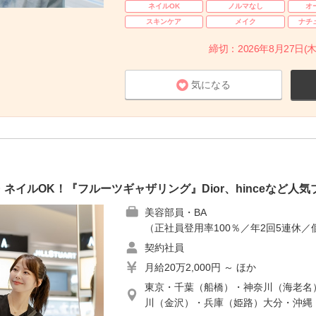
ネイルOK
ノルマなし
オ
スキンケア
メイク
ナチ
締切：2026年8月27日(木
気になる
ネイルOK！『フルーツギャザリング』Dior、hinceなど人
美容部員・BA
（正社員登用率100％／年2回5連休／
契約社員
月給20万2,000円 ～ ほか
東京・千葉（船橋）・神奈川（海老名
川（金沢）・兵庫（姫路）大分・沖縄