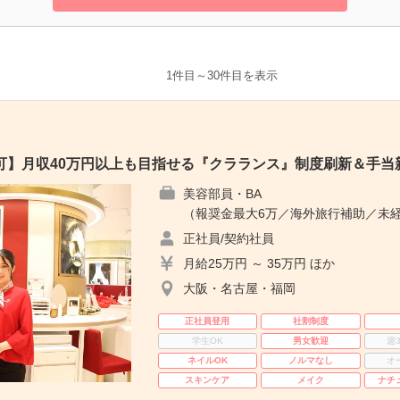
1件目～30件目を表示
可】月収40万円以上も目指せる『クラランス』制度刷新＆手当
美容部員・BA
（報奨金最大6万／海外旅行補助／未経
正社員/契約社員
月給25万円 ～ 35万円 ほか
大阪・名古屋・福岡
正社員登用
社割制度
学生OK
男女歓迎
週
ネイルOK
ノルマなし
オ
スキンケア
メイク
ナチ