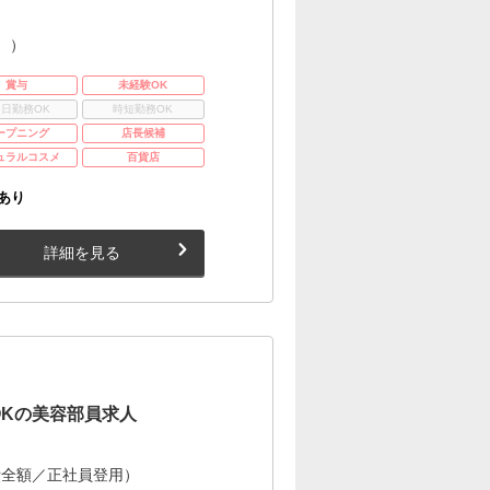
。）
賞与
未経験OK
3日勤務OK
時短勤務OK
ープニング
店長候補
ュラルコスメ
百貨店
あり
詳細を見る
OKの美容部員求人
費全額／正社員登用）