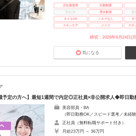
正社員登用
社割制度
学生OK
男女歓迎
週
ネイルOK
ノルマなし
オ
スキンケア
メイク
ナチ
締切：2026年8月24日(月
気になる
ア
職予定の方へ】最短1週間で内定◎正社員×非公開求人◆即日勤
美容部員・BA
（即日勤務OK／スピード選考／未経験
正社員（無料転職サポート付き）
月給23万円 ～ 36万円