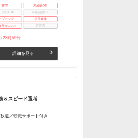
賞与
未経験OK
3日勤務OK
時短勤務OK
ープニング
店長候補
ュラルコスメ
百貨店
) 23時59分
詳細を見る
務＆スピード選考
歓迎／転職サポート付き …