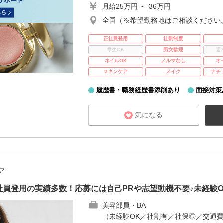
月給25万円 ～ 36万円
全国（※希望勤務地はご相談ください
正社員登用
社割制度
学生OK
男女歓迎
週
ネイルOK
ノルマなし
オ
スキンケア
メイク
ナチ
履歴書・職務経歴書添削あり
面接対策
気になる
ア
員登用の実績多数！応募には自己PRや志望動機不要♪未経験
美容部員・BA
（未経験OK／社割有／社保◎／交通