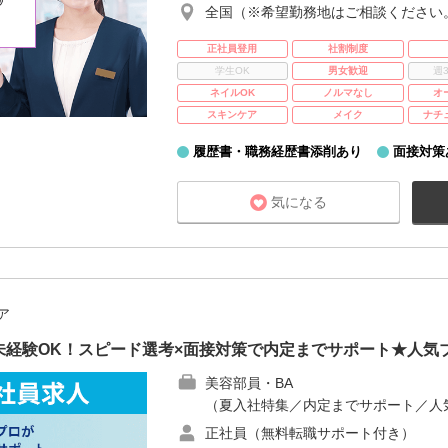
全国（※希望勤務地はご相談ください
正社員登用
社割制度
学生OK
男女歓迎
週
ネイルOK
ノルマなし
オ
スキンケア
メイク
ナチ
履歴書・職務経歴書添削あり
面接対策
気になる
ア
未経験OK！スピード選考×面接対策で内定までサポート★人気
美容部員・BA
（夏入社特集／内定までサポート／人
正社員（無料転職サポート付き）