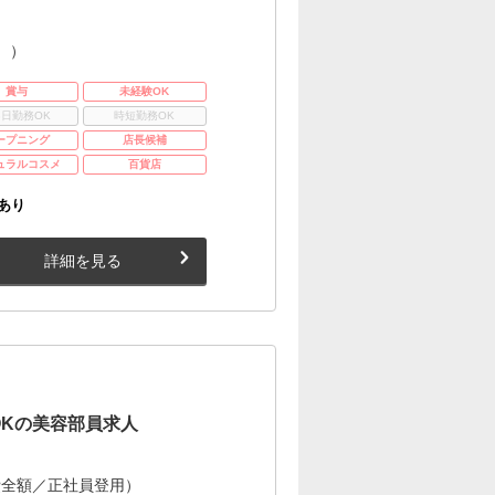
。）
賞与
未経験OK
3日勤務OK
時短勤務OK
ープニング
店長候補
ュラルコスメ
百貨店
あり
詳細を見る
OKの美容部員求人
費全額／正社員登用）