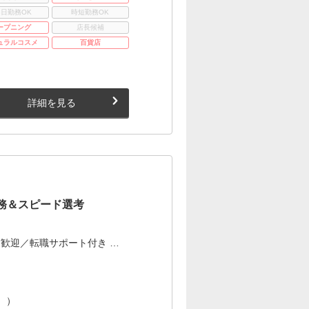
3日勤務OK
時短勤務OK
ープニング
店長候補
ュラルコスメ
百貨店
詳細を見る
務＆スピード選考
歓迎／転職サポート付き …
。）