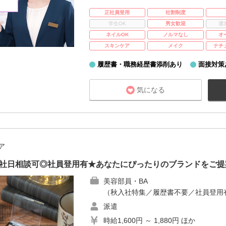
正社員登用
社割制度
学生OK
男女歓迎
週
ネイルOK
ノルマなし
オ
スキンケア
メイク
ナチ
履歴書・職務経歴書添削あり
面接対策
気になる
ア
入社日相談可◎社員登用有★あなたにぴったりのブランドをご提
美容部員・BA
（秋入社特集／履歴書不要／社員登用
派遣
時給1,600円 ～ 1,880円 ほか