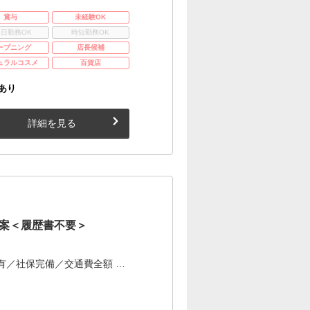
賞与
未経験OK
3日勤務OK
時短勤務OK
ープニング
店長候補
ュラルコスメ
百貨店
あり
詳細を見る
案＜履歴書不要＞
有／社保完備／交通費全額 …