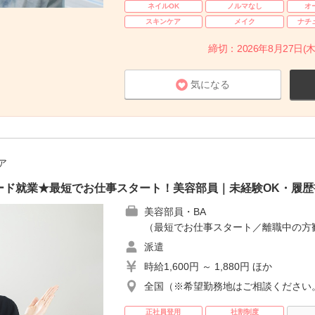
ネイルOK
ノルマなし
オ
スキンケア
メイク
ナチ
締切：2026年8月27日(木
気になる
ア
ード就業★最短でお仕事スタート！美容部員｜未経験OK・履歴
美容部員・BA
（最短でお仕事スタート／離職中の方
派遣
時給1,600円 ～ 1,880円 ほか
全国（※希望勤務地はご相談ください
正社員登用
社割制度