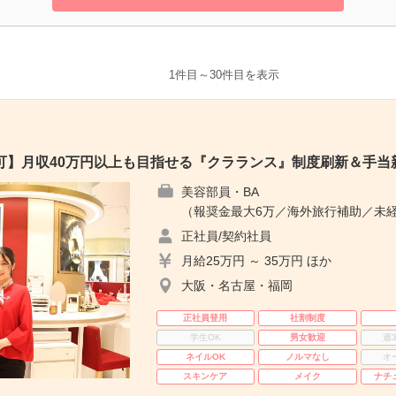
1件目～30件目を表示
可】月収40万円以上も目指せる『クラランス』制度刷新＆手当
美容部員・BA
（報奨金最大6万／海外旅行補助／未経
正社員/契約社員
月給25万円 ～ 35万円 ほか
大阪・名古屋・福岡
正社員登用
社割制度
学生OK
男女歓迎
週
ネイルOK
ノルマなし
オ
スキンケア
メイク
ナチ