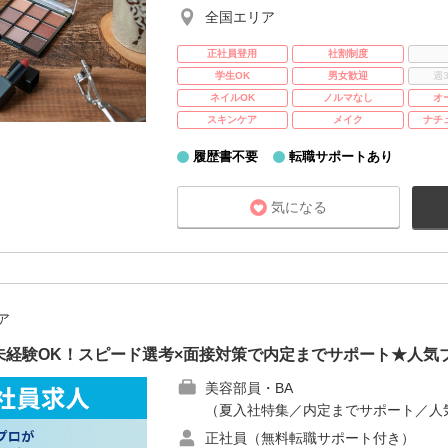
全国エリア
正社員登用
社割制度
学生OK
男女歓迎
週
ネイルOK
ノルマなし
オ
スキンケア
メイク
ナチ
履歴書不要
転職サポートあり
気になる
ア
未経験OK！スピード選考×面接対策で内定までサポート★人気
美容部員・BA
（夏入社特集／内定までサポート／人
正社員（無料転職サポート付き）