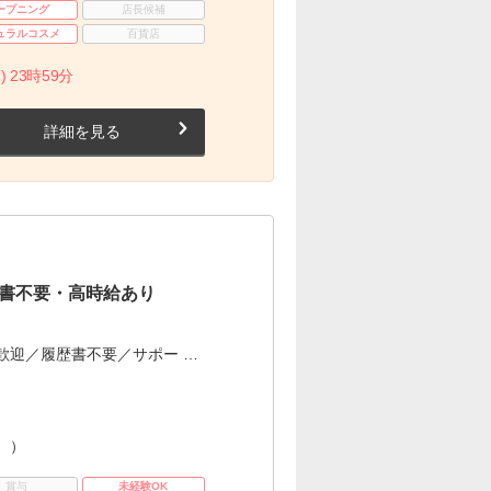
ープニング
店長候補
ュラルコスメ
百貨店
) 23時59分
詳細を見る
書不要・高時給あり
歓迎／履歴書不要／サポー …
。）
賞与
未経験OK