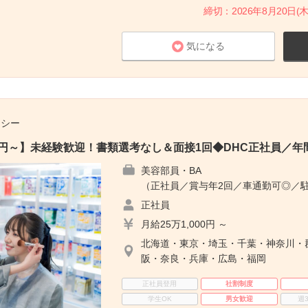
締切：2026年8月20日(木
気になる
チシー
00円～】未経験歓迎！書類選考なし＆面接1回◆DHC正社員／年間
美容部員・BA
（正社員／賞与年2回／車通勤可◎／
正社員
月給25万1,000円 ～
北海道・東京・埼玉・千葉・神奈川・
阪・奈良・兵庫・広島・福岡
正社員登用
社割制度
学生OK
男女歓迎
週