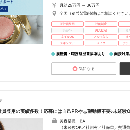
月給25万円 ～ 36万円
全国（※希望勤務地はご相談ください
正社員登用
社割制度
学生OK
男女歓迎
週
ネイルOK
ノルマなし
オ
スキンケア
メイク
ナチ
履歴書・職務経歴書添削あり
面接対策
気になる
ア
員登用の実績多数！応募には自己PRや志望動機不要♪未経験
美容部員・BA
（未経験OK／社割有／社保◎／交通