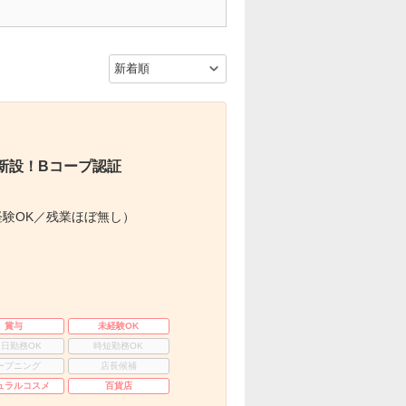
新設！Bコープ認証
験OK／残業ほぼ無し）
賞与
未経験OK
3日勤務OK
時短勤務OK
ープニング
店長候補
ュラルコスメ
百貨店