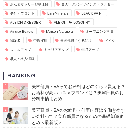
あんまマッサージ指圧師
ヨガ・スポーツインストラクター
受付・フロント
bareMinerals
BLACK PAINT
ALBION DRESSER
ALBION PHILOSOPHY
Amuse Beaute
Maison Margiela
オープニング募集
経験者
中途採用
美容部員になるには
メイク
スキルアップ
キャリアアップ
年収アップ
求人・求人情報
RANKING
1
美容部員・BAってお給料はどのぐらい貰える？
お給料が高いコスメブランドは？美容部員のお
給料事情まとめ
2
美容部員・BAのお給料・仕事内容は？働きやす
い会社って？美容部員になるための基礎知識ま
とめ＜最新版＞