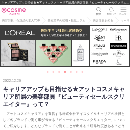
キャリアアップも目指せる★アットコスメキャリア所属の美容部員『ビューティセールスクリエイター』って？｜美容部員・BA・コスメ・化粧品業界の求人・転職・派遣
美容部員・化粧品の求人TOP
美容業界の就職・転職コラム
美容部員を知る
キャリ
2022.12.26
キャリアアップも目指せる★アットコスメキャ
リア所属の美容部員『ビューティセールスクリ
エイター』って？
「アットコスメキャリア」を運営する株式会社アイスタイルキャリアの社員と
して各ブランドで働く事が出来る『ビューティセールスクリエイター』につい
てご紹介します。どんなブランドで働くことが出来る？研修制度はある？どう