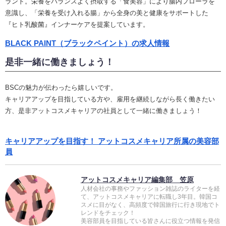
ランド。栄養をバランスよく摂取する「食美容」により腸内フローラを
意識し、「栄養を受け入れる腸」から全身の美と健康をサポートした
『ヒト乳酸菌』インナーケアを提案しています。
BLACK PAINT（ブラックペイント）の求人情報
是非一緒に働きましょう！
BSCの魅力が伝わったら嬉しいです。
キャリアアップを目指している方や、雇用を継続しながら長く働きたい
方、是非アットコスメキャリアの社員として一緒に働きましょう！
キャリアアップを目指す！ アットコスメキャリア所属の美容部
員
アットコスメキャリア編集部 笠原
人材会社の事務やファッション雑誌のライターを経
て、アットコスメキャリアに転職し3年目。韓国コ
スメに目がなく、高頻度で韓国旅行に行き現地でト
レンドをチェック！
美容部員を目指している皆さんに役立つ情報を発信