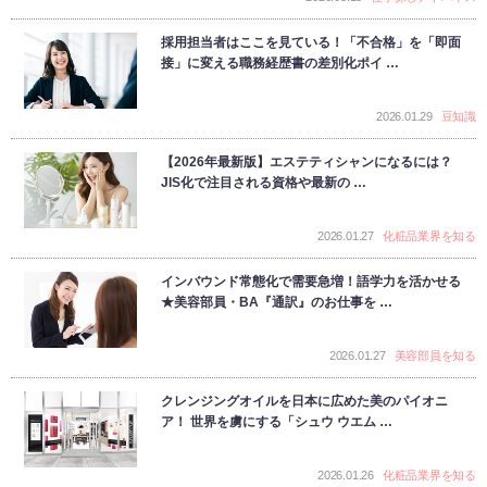
採用担当者はここを見ている！「不合格」を「即面
接」に変える職務経歴書の差別化ポイ …
2026.01.29
豆知識
【2026年最新版】エステティシャンになるには？
JIS化で注目される資格や最新の …
2026.01.27
化粧品業界を知る
インバウンド常態化で需要急増！語学力を活かせる
★美容部員・BA『通訳』のお仕事を …
2026.01.27
美容部員を知る
クレンジングオイルを日本に広めた美のパイオニ
ア！ 世界を虜にする「シュウ ウエム …
2026.01.26
化粧品業界を知る