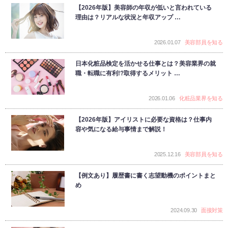
【2026年版】美容師の年収が低いと言われている
理由は？リアルな状況と年収アップ …
2026.01.07
美容部員を知る
日本化粧品検定を活かせる仕事とは？美容業界の就
職・転職に有利!?取得するメリット …
2026.01.06
化粧品業界を知る
【2026年版】アイリストに必要な資格は？仕事内
容や気になる給与事情まで解説！
2025.12.16
美容部員を知る
【例文あり】履歴書に書く志望動機のポイントまと
め
2024.09.30
面接対策