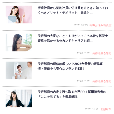
派遣社員から契約社員に切り替えるときに知ってお
くべきメリット・デメリット、派遣と …
2026.01.23
転職お悩み相談室
美容師の大変なこと・やりがいって？本音を解説★
資格を活かせるセカンドキャリアも紹 …
2026.01.23
美容部員を知る
美容部員の研修は厳しい？2026年最新の研修事
情・研修中も安心なブランド4選！
2026.01.23
美容部員を知る
美容部員の内定を勝ち取る自己PR！採用担当者の
「ここを見てる」を徹底解説！
2026.01.21
面接対策