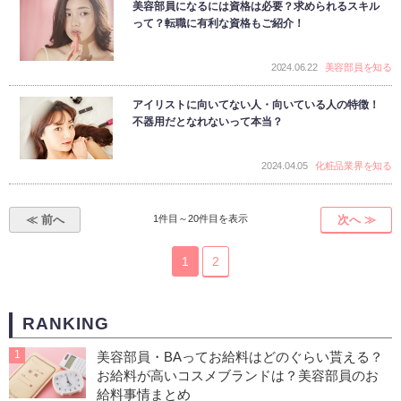
美容部員になるには資格は必要？求められるスキル
って？転職に有利な資格もご紹介！
2024.06.22
美容部員を知る
アイリストに向いてない人・向いている人の特徴！
不器用だとなれないって本当？
2024.04.05
化粧品業界を知る
≪ 前へ
1件目～20件目を表示
次へ ≫
1
2
RANKING
1
美容部員・BAってお給料はどのぐらい貰える？
お給料が高いコスメブランドは？美容部員のお
給料事情まとめ