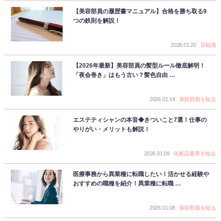
【美容部員の履歴書マニュアル】合格を勝ち取る9
つの鉄則を解説！
2026.01.20
豆知識
【2026年最新】美容部員の髪型ルール徹底解明！
「夜会巻き」はもう古い？髪色自由 …
2026.01.14
美容部員を知る
エステティシャンの本音◆きついこと7選！仕事の
やりがい・メリットも解説！
2026.01.09
化粧品業界を知る
医療事務から異業種に転職したい！活かせる経験や
おすすめの職種を紹介！異業種に転職 …
2026.01.08
美容部員を知る