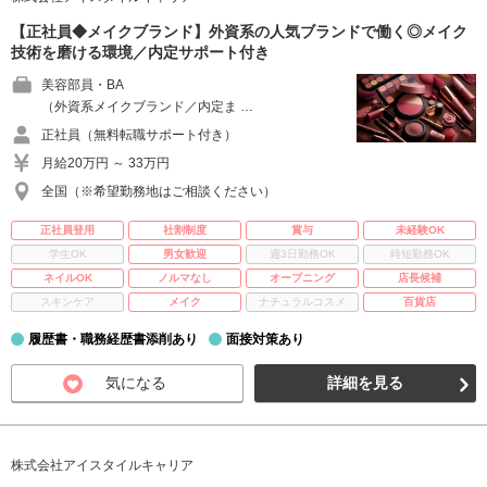
【正社員◆メイクブランド】外資系の人気ブランドで働く◎メイク
技術を磨ける環境／内定サポート付き
美容部員・BA
（外資系メイクブランド／内定ま …
正社員（無料転職サポート付き）
月給20万円 ～ 33万円
全国（※希望勤務地はご相談ください）
正社員登用
社割制度
賞与
未経験OK
学生OK
男女歓迎
週3日勤務OK
時短勤務OK
ネイルOK
ノルマなし
オープニング
店長候補
スキンケア
メイク
ナチュラルコスメ
百貨店
履歴書・職務経歴書添削あり
面接対策あり
気になる
詳細を見る
株式会社アイスタイルキャリア