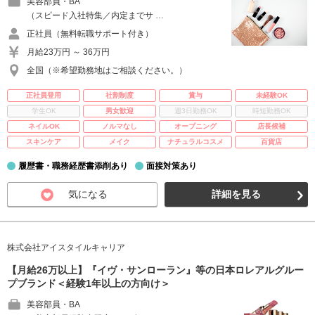
美容部員・BA
（スピード入社特集／内定までサ …
正社員（無料転職サポート付き）
月給23万円 ～ 36万円
全国（※希望勤務地はご相談ください。）
正社員登用
社割制度
賞与
未経験OK
学生OK
男女歓迎
週3日勤務OK
時短勤務OK
ネイルOK
ノルマなし
オープニング
店長候補
スキンケア
メイク
ナチュラルコスメ
百貨店
履歴書・職務経歴書添削あり
面接対策あり
気になる
詳細を見る
株式会社アイスタイルキャリア
【月給26万以上】『イヴ・サンローラン』等の日本ロレアルグルー
プブランド＜経験1年以上の方向け＞
美容部員・BA