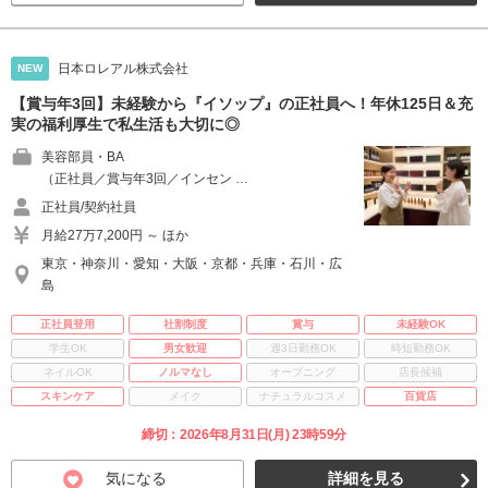
日本ロレアル株式会社
NEW
【賞与年3回】未経験から『イソップ』の正社員へ！年休125日＆充
実の福利厚生で私生活も大切に◎
美容部員・BA
（正社員／賞与年3回／インセン …
正社員/契約社員
月給27万7,200円 ～ ほか
東京・神奈川・愛知・大阪・京都・兵庫・石川・広
島
正社員登用
社割制度
賞与
未経験OK
学生OK
男女歓迎
週3日勤務OK
時短勤務OK
ネイルOK
ノルマなし
オープニング
店長候補
スキンケア
メイク
ナチュラルコスメ
百貨店
締切：2026年8月31日(月) 23時59分
気になる
詳細を見る