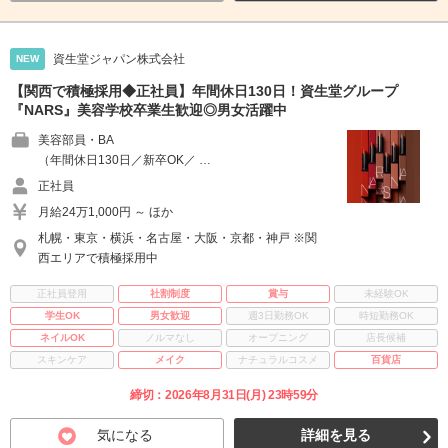
資生堂ジャパン株式会社
NEW
【関西で積極採用◆正社員】年間休日130日！資生堂グループ
『NARS』美容学校卒業生歓迎◎男女活躍中
美容部員・BA
（年間休日130日／新卒OK／ …
正社員
月給24万1,000円 ～ ほか
札幌・東京・横浜・名古屋・大阪・京都・神戸 ※関
西エリアで積極採用中
正社員登用
社割制度
賞与
未経験OK
学生OK
男女歓迎
週3日勤務OK
時短勤務OK
ネイルOK
ノルマなし
オープニング
店長候補
スキンケア
メイク
ナチュラルコスメ
百貨店
締切：2026年8月31日(月) 23時59分
気になる
詳細を見る