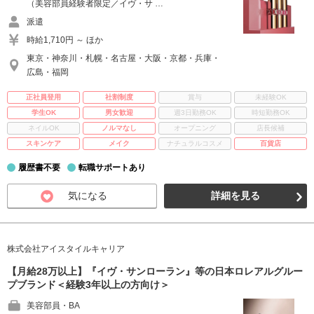
（美容部員経験者限定／イヴ・サ …
派遣
時給1,710円 ～ ほか
東京・神奈川・札幌・名古屋・大阪・京都・兵庫・
広島・福岡
正社員登用
社割制度
賞与
未経験OK
学生OK
男女歓迎
週3日勤務OK
時短勤務OK
ネイルOK
ノルマなし
オープニング
店長候補
スキンケア
メイク
ナチュラルコスメ
百貨店
履歴書不要
転職サポートあり
気になる
詳細を見る
株式会社アイスタイルキャリア
【月給28万以上】『イヴ・サンローラン』等の日本ロレアルグルー
プブランド＜経験3年以上の方向け＞
美容部員・BA