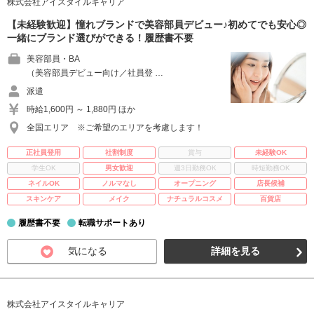
株式会社アイスタイルキャリア
【未経験歓迎】憧れブランドで美容部員デビュー♪初めてでも安心◎
一緒にブランド選びができる！履歴書不要
美容部員・BA
（美容部員デビュー向け／社員登 …
派遣
時給1,600円 ～ 1,880円 ほか
全国エリア ※ご希望のエリアを考慮します！
正社員登用
社割制度
賞与
未経験OK
学生OK
男女歓迎
週3日勤務OK
時短勤務OK
ネイルOK
ノルマなし
オープニング
店長候補
スキンケア
メイク
ナチュラルコスメ
百貨店
履歴書不要
転職サポートあり
気になる
詳細を見る
株式会社アイスタイルキャリア