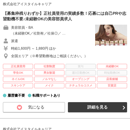
株式会社アイスタイルキャリア
【募集枠残りわずか】正社員登用の実績多数！応募には自己PRや志
望動機不要♪未経験OKの美容部員求人
美容部員・BA
（未経験OK／社割有／社保◎／ …
派遣
時給1,600円 ～ 1,880円 ほか
全国エリア（※希望勤務地はご相談ください。）
正社員登用
社割制度
賞与
未経験OK
学生OK
男女歓迎
週3日勤務OK
時短勤務OK
ネイルOK
ノルマなし
オープニング
店長候補
スキンケア
メイク
ナチュラルコスメ
百貨店
履歴書不要
転職サポートあり
気になる
詳細を見る
株式会社アイスタイルキャリア