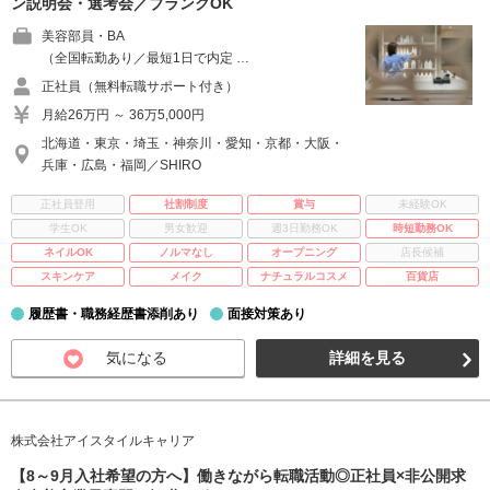
ン説明会・選考会／ブランクOK
美容部員・BA
（全国転勤あり／最短1日で内定 …
正社員（無料転職サポート付き）
月給26万円 ～ 36万5,000円
北海道・東京・埼玉・神奈川・愛知・京都・大阪・
兵庫・広島・福岡／SHIRO
正社員登用
社割制度
賞与
未経験OK
学生OK
男女歓迎
週3日勤務OK
時短勤務OK
ネイルOK
ノルマなし
オープニング
店長候補
スキンケア
メイク
ナチュラルコスメ
百貨店
履歴書・職務経歴書添削あり
面接対策あり
気になる
詳細を見る
株式会社アイスタイルキャリア
【8～9月入社希望の方へ】働きながら転職活動◎正社員×非公開求