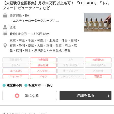
【未経験◎全国募集】月収26万円以上も可！ 『LE LABO』『トム
フォード ビューティー』など
美容部員・BA
（エスティーローダーグループ／ …
派遣
時給1,540円 ～ 1,680円 ほか
東京・埼玉・千葉・神奈川・北海道・仙台・新潟・
石川・静岡・愛知・大阪・京都・兵庫・岡山・広
島・福岡・熊本・鹿児島など全国各地で募集
正社員登用
社割制度
賞与
未経験OK
学生OK
男女歓迎
週3日勤務OK
時短勤務OK
ネイルOK
ノルマなし
オープニング
店長候補
スキンケア
メイク
ナチュラルコスメ
百貨店
履歴書不要
転職サポートあり
気になる
詳細を見る