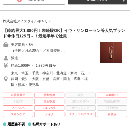
株式会社アイスタイルキャリア
【時給最大1,880円！未経験OK】イヴ・サンローラン等人気ブラン
ド◆休日125日～！最短半年で社員
美容部員・BA
（全国／月給30万可／社員登用 …
派遣
時給1,600円 ～ 1,880円 ほか
東京・埼玉・千葉・神奈川・北海道・新潟・石川・
静岡・愛知・大阪・京都・兵庫・岡山・広島・福
岡・熊本・鹿児島
正社員登用
社割制度
賞与
未経験OK
学生OK
男女歓迎
週3日勤務OK
時短勤務OK
ネイルOK
ノルマなし
オープニング
店長候補
スキンケア
メイク
ナチュラルコスメ
百貨店
履歴書不要
転職サポートあり