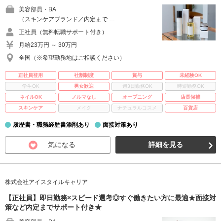
美容部員・BA
（スキンケアブランド／内定まで …
正社員（無料転職サポート付き）
月給23万円 ～ 30万円
全国（※希望勤務地はご相談ください）
正社員登用
社割制度
賞与
未経験OK
学生OK
男女歓迎
週3日勤務OK
時短勤務OK
ネイルOK
ノルマなし
オープニング
店長候補
スキンケア
メイク
ナチュラルコスメ
百貨店
履歴書・職務経歴書添削あり
面接対策あり
気になる
詳細を見る
株式会社アイスタイルキャリア
【正社員】即日勤務×スピード選考◎すぐ働きたい方に最適★面接対
策など内定までサポート付き★