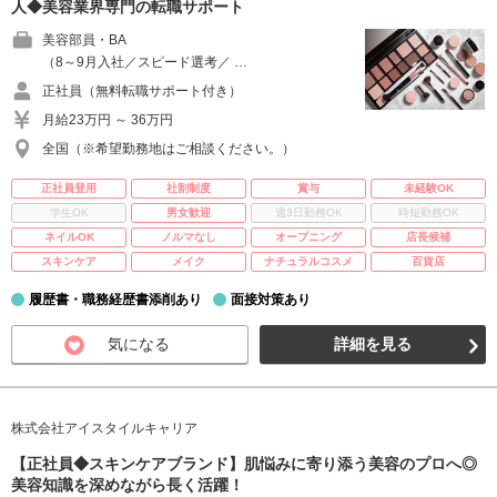
人◆美容業界専門の転職サポート
美容部員・BA
（8～9月入社／スピード選考／ …
正社員（無料転職サポート付き）
月給23万円 ～ 36万円
全国（※希望勤務地はご相談ください。）
正社員登用
社割制度
賞与
未経験OK
学生OK
男女歓迎
週3日勤務OK
時短勤務OK
ネイルOK
ノルマなし
オープニング
店長候補
スキンケア
メイク
ナチュラルコスメ
百貨店
履歴書・職務経歴書添削あり
面接対策あり
気になる
詳細を見る
株式会社アイスタイルキャリア
【正社員◆スキンケアブランド】肌悩みに寄り添う美容のプロへ◎
美容知識を深めながら長く活躍！