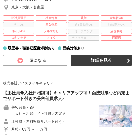
東京・大阪・名古屋
正社員登用
社割制度
賞与
未経験OK
学生OK
男女歓迎
週3日勤務OK
時短勤務OK
ネイルOK
ノルマなし
オープニング
店長候補
スキンケア
メイク
ナチュラルコスメ
百貨店
履歴書・職務経歴書添削あり
面接対策あり
気になる
詳細を見る
株式会社アイスタイルキャリア
【正社員◆入社日相談可】キャリアアップ可！面接対策など内定ま
でサポート付きの美容部員求人♪
美容部員・BA
（入社日相談可／正社員／内定ま …
正社員（無料転職サポート付き）
月給20万円 ～ 33万円