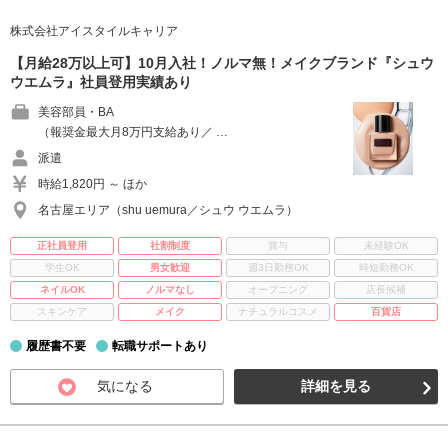
株式会社アイスタイルキャリア
【月給28万以上可】10月入社！ノルマ無！メイクブランド『シュウ
ウエムラ』社員登用実績あり
美容部員・BA
（報奨金最大月8万円支給あり／ …
派遣
時給1,820円 ～ ほか
名古屋エリア（shu uemura／シュウ ウエムラ）
正社員登用
社割制度
賞与
未経験OK
学生OK
男女歓迎
週3日勤務OK
時短勤務OK
ネイルOK
ノルマなし
オープニング
店長候補
スキンケア
メイク
ナチュラルコスメ
百貨店
履歴書不要
転職サポートあり
気になる
詳細を見る