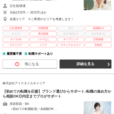
正社員/派遣
月給23万円 ～ 36万円 ほか
全国エリア ※ご希望のエリアを考慮します！
正社員登用
社割制度
賞与
未経験OK
学生OK
男女歓迎
週3日勤務OK
時短勤務OK
ネイルOK
ノルマなし
オープニング
店長候補
スキンケア
メイク
ナチュラルコスメ
百貨店
履歴書不要
転職サポートあり
気になる
詳細を見る
株式会社アイスタイルキャリア
【初めての転職を応援】ブランド選びからサポート♪転職の進め方か
ら相談OK◎内定までプロがサポート
美容部員・BA
（初めての転職歓迎／未経験OK …