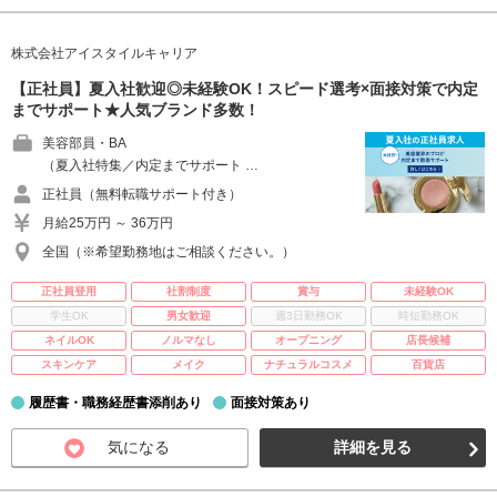
株式会社アイスタイルキャリア
【正社員】夏入社歓迎◎未経験OK！スピード選考×面接対策で内定
までサポート★人気ブランド多数！
美容部員・BA
（夏入社特集／内定までサポート …
正社員（無料転職サポート付き）
月給25万円 ～ 36万円
全国（※希望勤務地はご相談ください。）
正社員登用
社割制度
賞与
未経験OK
学生OK
男女歓迎
週3日勤務OK
時短勤務OK
ネイルOK
ノルマなし
オープニング
店長候補
スキンケア
メイク
ナチュラルコスメ
百貨店
履歴書・職務経歴書添削あり
面接対策あり
気になる
詳細を見る