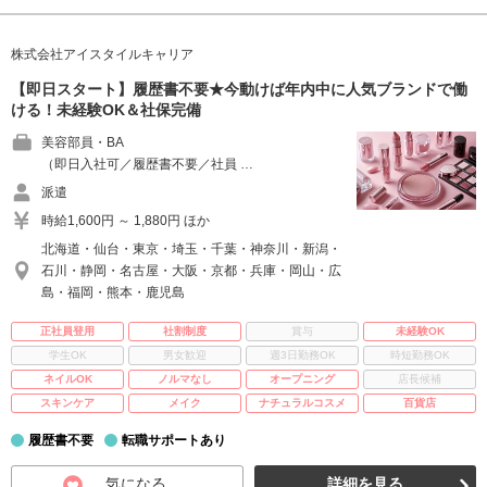
株式会社アイスタイルキャリア
【即日スタート】履歴書不要★今動けば年内中に人気ブランドで働
ける！未経験OK＆社保完備
美容部員・BA
（即日入社可／履歴書不要／社員 …
派遣
時給1,600円 ～ 1,880円 ほか
北海道・仙台・東京・埼玉・千葉・神奈川・新潟・
石川・静岡・名古屋・大阪・京都・兵庫・岡山・広
島・福岡・熊本・鹿児島
正社員登用
社割制度
賞与
未経験OK
学生OK
男女歓迎
週3日勤務OK
時短勤務OK
ネイルOK
ノルマなし
オープニング
店長候補
スキンケア
メイク
ナチュラルコスメ
百貨店
履歴書不要
転職サポートあり
気になる
詳細を見る