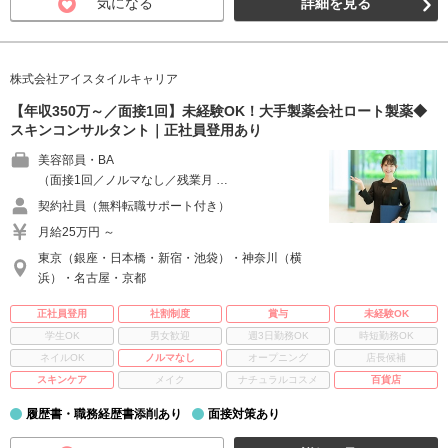
気になる
詳細を見る
株式会社アイスタイルキャリア
【年収350万～／面接1回】未経験OK！大手製薬会社ロート製薬◆
スキンコンサルタント｜正社員登用あり
美容部員・BA
（面接1回／ノルマなし／残業月 …
契約社員（無料転職サポート付き）
月給25万円 ～
東京（銀座・日本橋・新宿・池袋）・神奈川（横
浜）・名古屋・京都
正社員登用
社割制度
賞与
未経験OK
学生OK
男女歓迎
週3日勤務OK
時短勤務OK
ネイルOK
ノルマなし
オープニング
店長候補
スキンケア
メイク
ナチュラルコスメ
百貨店
履歴書・職務経歴書添削あり
面接対策あり