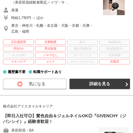
（美容部員経験者限定／イヴ・サ …
派遣
時給1,790円 ～ ほか
東京・神奈川・札幌・名古屋・大阪・京都・兵庫・
広島・福岡
正社員登用
社割制度
賞与
未経験OK
学生OK
男女歓迎
週3日勤務OK
時短勤務OK
ネイルOK
ノルマなし
オープニング
店長候補
スキンケア
メイク
ナチュラルコスメ
百貨店
履歴書不要
転職サポートあり
気になる
詳細を見る
株式会社アイスタイルキャリア
【即日入社可◎】髪色自由＆ジェルネイルOK◎『GIVENCHY（ジ
バンシイ）』経験者歓迎！
美容部員・BA