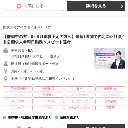
気になる
詳細を見る
株式会社アイスタイルキャリア
【離職中の方・8～9月退職予定の方へ】最短1週間で内定◎正社員×
非公開求人◆即日勤務＆スピード選考
美容部員・BA
（即日勤務OK／スピード選考／ …
正社員（無料転職サポート付き）
月給23万円 ～ 36万円
全国（※希望勤務地はご相談ください。）
正社員登用
社割制度
賞与
未経験OK
学生OK
男女歓迎
週3日勤務OK
時短勤務OK
ネイルOK
ノルマなし
オープニング
店長候補
スキンケア
メイク
ナチュラルコスメ
百貨店
履歴書・職務経歴書添削あり
面接対策あり