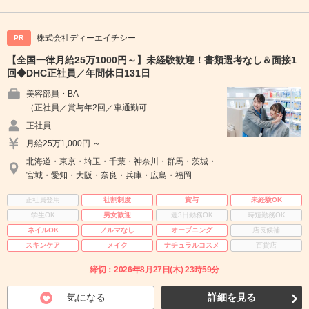
株式会社ディーエイチシー
PR
【全国一律月給25万1000円～】未経験歓迎！書類選考なし＆面接1
回◆DHC正社員／年間休日131日
美容部員・BA
（正社員／賞与年2回／車通勤可 …
正社員
月給25万1,000円 ～
北海道・東京・埼玉・千葉・神奈川・群馬・茨城・
宮城・愛知・大阪・奈良・兵庫・広島・福岡
正社員登用
社割制度
賞与
未経験OK
学生OK
男女歓迎
週3日勤務OK
時短勤務OK
ネイルOK
ノルマなし
オープニング
店長候補
スキンケア
メイク
ナチュラルコスメ
百貨店
締切：2026年8月27日(木) 23時59分
気になる
詳細を見る