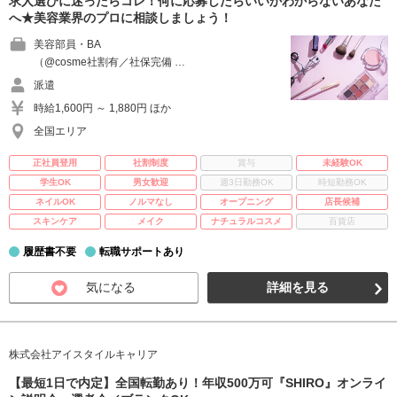
求人選びに迷ったらコレ！何に応募したらいいかわからないあなた
へ★美容業界のプロに相談しましょう！
美容部員・BA
（@cosme社割有／社保完備 …
派遣
時給1,600円 ～ 1,880円 ほか
全国エリア
正社員登用
社割制度
賞与
未経験OK
学生OK
男女歓迎
週3日勤務OK
時短勤務OK
ネイルOK
ノルマなし
オープニング
店長候補
スキンケア
メイク
ナチュラルコスメ
百貨店
履歴書不要
転職サポートあり
気になる
詳細を見る
株式会社アイスタイルキャリア
【最短1日で内定】全国転勤あり！年収500万可『SHIRO』オンライ