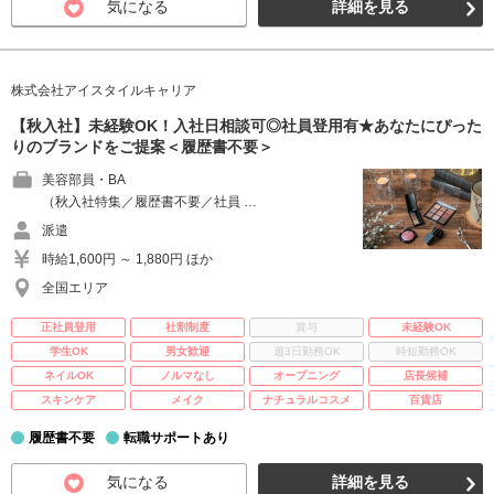
気になる
詳細を見る
株式会社アイスタイルキャリア
【秋入社】未経験OK！入社日相談可◎社員登用有★あなたにぴった
りのブランドをご提案＜履歴書不要＞
美容部員・BA
（秋入社特集／履歴書不要／社員 …
派遣
時給1,600円 ～ 1,880円 ほか
全国エリア
正社員登用
社割制度
賞与
未経験OK
学生OK
男女歓迎
週3日勤務OK
時短勤務OK
ネイルOK
ノルマなし
オープニング
店長候補
スキンケア
メイク
ナチュラルコスメ
百貨店
履歴書不要
転職サポートあり
気になる
詳細を見る