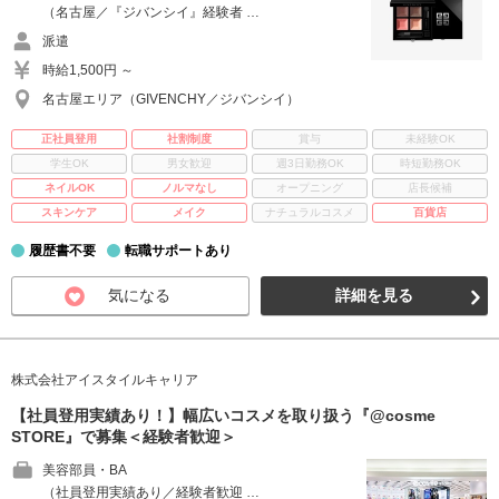
（名古屋／『ジバンシイ』経験者 …
派遣
時給1,500円 ～
名古屋エリア（GIVENCHY／ジバンシイ）
正社員登用
社割制度
賞与
未経験OK
学生OK
男女歓迎
週3日勤務OK
時短勤務OK
ネイルOK
ノルマなし
オープニング
店長候補
スキンケア
メイク
ナチュラルコスメ
百貨店
履歴書不要
転職サポートあり
気になる
詳細を見る
株式会社アイスタイルキャリア
【社員登用実績あり！】幅広いコスメを取り扱う『@cosme
STORE』で募集＜経験者歓迎＞
美容部員・BA
（社員登用実績あり／経験者歓迎 …