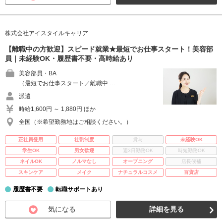
株式会社アイスタイルキャリア
【離職中の方歓迎】スピード就業★最短でお仕事スタート！美容部
員｜未経験OK・履歴書不要・高時給あり
美容部員・BA
（最短でお仕事スタート／離職中 …
派遣
時給1,600円 ～ 1,880円 ほか
全国（※希望勤務地はご相談ください。）
正社員登用
社割制度
賞与
未経験OK
学生OK
男女歓迎
週3日勤務OK
時短勤務OK
ネイルOK
ノルマなし
オープニング
店長候補
スキンケア
メイク
ナチュラルコスメ
百貨店
履歴書不要
転職サポートあり
気になる
詳細を見る