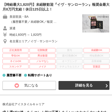
【時給最大1,820円】未経験歓迎『イヴ・サンローラン』報奨金最大
月8万円支給！休日125日以上！
美容部員・BA
（履歴書不要／未経験OK／報奨 …
派遣
時給1,600円 ～ 1,820円
名古屋エリア／イヴ・サンローラン
正社員登用
社割制度
賞与
未経験OK
学生OK
男女歓迎
週3日勤務OK
時短勤務OK
ネイルOK
ノルマなし
オープニング
店長候補
スキンケア
メイク
ナチュラルコスメ
百貨店
履歴書不要
転職サポートあり
気になる
詳細を見る
株式会社アイスタイルキャリア