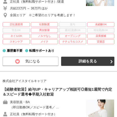
正社員（無料転職サポート付き）/派遣
月給23万円 ～ 36万円 ほか
全国エリア ※ご希望のエリアを考慮します！
正社員登用
社割制度
賞与
未経験OK
学生OK
男女歓迎
週3日勤務OK
時短勤務OK
ネイルOK
ノルマなし
オープニング
店長候補
スキンケア
メイク
ナチュラルコスメ
百貨店
履歴書不要
転職サポートあり
気になる
詳細を見る
株式会社アイスタイルキャリア
【経験者歓迎】給与UP・キャリアアップ相談可◎最短1週間で内定
＆スピード選考◆早期入社歓迎
美容部員・BA
（即日勤務OK／スピード選考／ …
正社員（無料転職サポート付き）