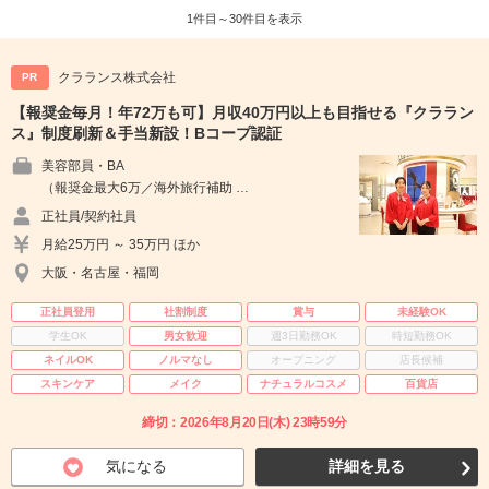
1件目～30件目を表示
クラランス株式会社
PR
【報奨金毎月！年72万も可】月収40万円以上も目指せる『クララン
ス』制度刷新＆手当新設！Bコープ認証
美容部員・BA
（報奨金最大6万／海外旅行補助 …
正社員/契約社員
月給25万円 ～ 35万円 ほか
大阪・名古屋・福岡
正社員登用
社割制度
賞与
未経験OK
学生OK
男女歓迎
週3日勤務OK
時短勤務OK
ネイルOK
ノルマなし
オープニング
店長候補
スキンケア
メイク
ナチュラルコスメ
百貨店
締切：2026年8月20日(木) 23時59分
気になる
詳細を見る