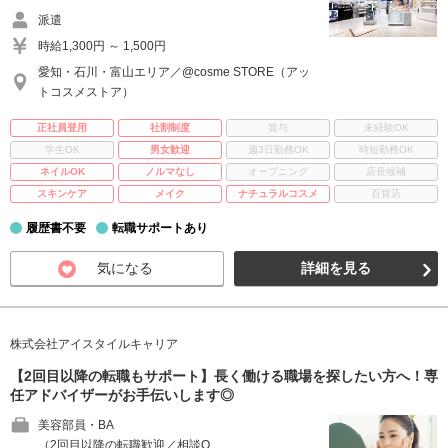
派遣
時給1,300円 ～ 1,500円
愛知・石川・富山エリア／@cosme STORE（アッ
トコスメストア）
正社員登用
社割制度
賞与
未経験OK
学生OK
男女歓迎
週3日勤務OK
時短勤務OK
ネイルOK
ノルマなし
オープニング
店長候補
スキンケア
メイク
ナチュラルコスメ
百貨店
履歴書不要
転職サポートあり
気になる
詳細を見る
株式会社アイスタイルキャリア
【2回目以降の転職もサポート】長く働ける職場を探したい方へ！専
任アドバイザーがお手伝いします◎
美容部員・BA
（2回目以降の転職歓迎／相談O …