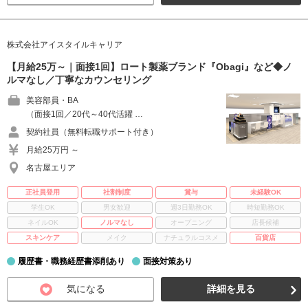
株式会社アイスタイルキャリア
【月給25万～｜面接1回】ロート製薬ブランド『Obagi』など◆ノ
ルマなし／丁寧なカウンセリング
美容部員・BA
（面接1回／20代～40代活躍 …
契約社員（無料転職サポート付き）
月給25万円 ～
名古屋エリア
正社員登用
社割制度
賞与
未経験OK
学生OK
男女歓迎
週3日勤務OK
時短勤務OK
ネイルOK
ノルマなし
オープニング
店長候補
スキンケア
メイク
ナチュラルコスメ
百貨店
履歴書・職務経歴書添削あり
面接対策あり
気になる
詳細を見る