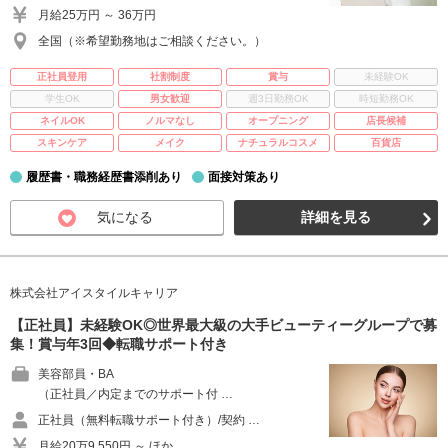
月給25万円 ～ 36万円
全国（※希望勤務地はご相談ください。）
正社員登用
社割制度
賞与
未経験OK
学生OK
男女歓迎
週3日勤務OK
時短勤務OK
ネイルOK
ノルマなし
オープニング
店長候補
スキンケア
メイク
ナチュラルコスメ
百貨店
履歴書・職務経歴書添削あり
面接対策あり
気になる
詳細を見る
株式会社アイスタイルキャリア
【正社員】未経験OK◎世界最大級の大手ビューティーグループで募
集！賞与年3回◆転職サポート付き
美容部員・BA
（正社員／内定までのサポート付 …
正社員（無料転職サポート付き）/契約 …
月給20万9,550円 ～ ほか