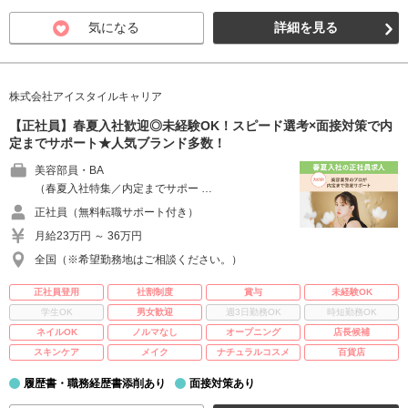
気になる
詳細を見る
株式会社アイスタイルキャリア
【正社員】春夏入社歓迎◎未経験OK！スピード選考×面接対策で内
定までサポート★人気ブランド多数！
美容部員・BA
（春夏入社特集／内定までサポー …
正社員（無料転職サポート付き）
月給23万円 ～ 36万円
全国（※希望勤務地はご相談ください。）
正社員登用
社割制度
賞与
未経験OK
学生OK
男女歓迎
週3日勤務OK
時短勤務OK
ネイルOK
ノルマなし
オープニング
店長候補
スキンケア
メイク
ナチュラルコスメ
百貨店
履歴書・職務経歴書添削あり
面接対策あり