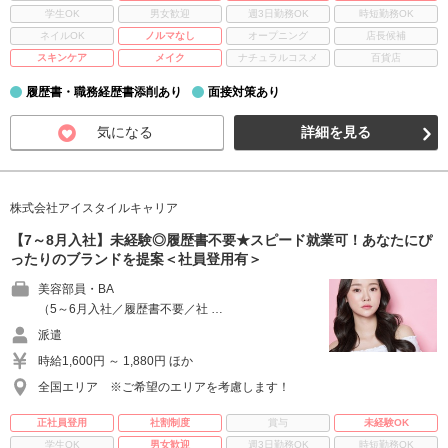
学生OK
男女歓迎
週3日勤務OK
時短勤務OK
ネイルOK
ノルマなし
オープニング
店長候補
スキンケア
メイク
ナチュラルコスメ
百貨店
履歴書・職務経歴書添削あり
面接対策あり
気になる
詳細を見る
株式会社アイスタイルキャリア
【7～8月入社】未経験◎履歴書不要★スピード就業可！あなたにぴ
ったりのブランドを提案＜社員登用有＞
美容部員・BA
（5～6月入社／履歴書不要／社 …
派遣
時給1,600円 ～ 1,880円 ほか
全国エリア ※ご希望のエリアを考慮します！
正社員登用
社割制度
賞与
未経験OK
学生OK
男女歓迎
週3日勤務OK
時短勤務OK