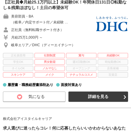
【正社員◆月給25.1万円以上】未経験OK！年間休日131日◎転勤な
し＆残業ほぼなし！土日の希望休可
美容部員・BA
（岐阜／内定サポート付／未経験 …
正社員（無料転職サポート付き）
月給25万1,000円 ～
岐阜エリア／DHC（ディーエイチシー）
正社員登用
社割制度
賞与
未経験OK
学生OK
男女歓迎
週3日勤務OK
時短勤務OK
ネイルOK
ノルマなし
オープニング
店長候補
スキンケア
メイク
ナチュラルコスメ
百貨店
履歴書・職務経歴書添削あり
面接対策あり
気になる
詳細を見る
株式会社アイスタイルキャリア
求人選びに迷ったらコレ！何に応募したらいいかわからないあなた