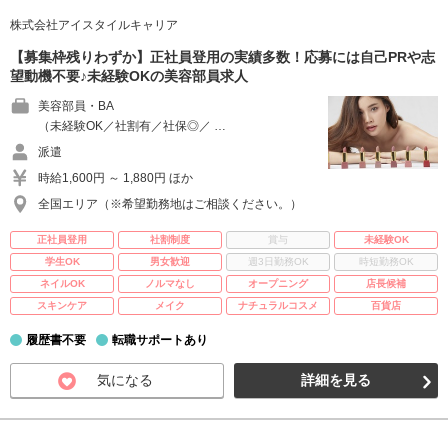
株式会社アイスタイルキャリア
【募集枠残りわずか】正社員登用の実績多数！応募には自己PRや志
望動機不要♪未経験OKの美容部員求人
美容部員・BA
（未経験OK／社割有／社保◎／ …
派遣
時給1,600円 ～ 1,880円 ほか
全国エリア（※希望勤務地はご相談ください。）
正社員登用
社割制度
賞与
未経験OK
学生OK
男女歓迎
週3日勤務OK
時短勤務OK
ネイルOK
ノルマなし
オープニング
店長候補
スキンケア
メイク
ナチュラルコスメ
百貨店
履歴書不要
転職サポートあり
気になる
詳細を見る