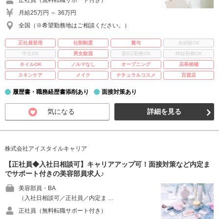
正社員（無料転職サポート付き）
月給25万円 ～ 36万円
全国（※希望勤務地はご相談ください。）
正社員登用
社割制度
賞与
未経験OK
学生OK
男女歓迎
週3日勤務OK
時短勤務OK
ネイルOK
ノルマなし
オープニング
店長候補
スキンケア
メイク
ナチュラルコスメ
百貨店
履歴書・職務経歴書添削あり
面接対策あり
気になる
詳細を見る
株式会社アイスタイルキャリア
【正社員◆入社日相談可】キャリアアップ可！面接対策など内定ま
でサポート付きの美容部員求人♪
美容部員・BA
（入社日相談可／正社員／内定ま …
正社員（無料転職サポート付き）