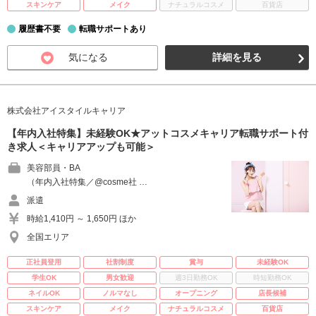
スキンケア
メイク
ナチュラルコスメ
百貨店
履歴書不要
転職サポートあり
気になる
詳細を見る
株式会社アイスタイルキャリア
【年内入社特集】未経験OK★アットコスメキャリア転職サポート付
き求人＜キャリアアップも可能＞
美容部員・BA
（年内入社特集／@cosme社 …
派遣
時給1,410円 ～ 1,650円 ほか
全国エリア
正社員登用
社割制度
賞与
未経験OK
学生OK
男女歓迎
週3日勤務OK
時短勤務OK
ネイルOK
ノルマなし
オープニング
店長候補
スキンケア
メイク
ナチュラルコスメ
百貨店