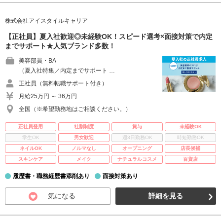
株式会社アイスタイルキャリア
【正社員】夏入社歓迎◎未経験OK！スピード選考×面接対策で内定
までサポート★人気ブランド多数！
美容部員・BA
（夏入社特集／内定までサポート …
正社員（無料転職サポート付き）
月給25万円 ～ 36万円
全国（※希望勤務地はご相談ください。）
正社員登用
社割制度
賞与
未経験OK
学生OK
男女歓迎
週3日勤務OK
時短勤務OK
ネイルOK
ノルマなし
オープニング
店長候補
スキンケア
メイク
ナチュラルコスメ
百貨店
履歴書・職務経歴書添削あり
面接対策あり
気になる
詳細を見る