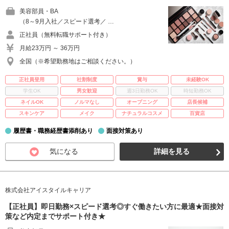
美容部員・BA
（8～9月入社／スピード選考／ …
正社員（無料転職サポート付き）
月給23万円 ～ 36万円
全国（※希望勤務地はご相談ください。）
正社員登用
社割制度
賞与
未経験OK
学生OK
男女歓迎
週3日勤務OK
時短勤務OK
ネイルOK
ノルマなし
オープニング
店長候補
スキンケア
メイク
ナチュラルコスメ
百貨店
履歴書・職務経歴書添削あり
面接対策あり
気になる
詳細を見る
株式会社アイスタイルキャリア
【正社員】即日勤務×スピード選考◎すぐ働きたい方に最適★面接対
策など内定までサポート付き★