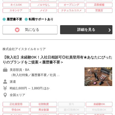
ネイルOK
ノルマなし
オープニング
店長候補
スキンケア
メイク
ナチュラルコスメ
百貨店
履歴書不要
転職サポートあり
気になる
詳細を見る
株式会社アイスタイルキャリア
【秋入社】未経験OK！入社日相談可◎社員登用有★あなたにぴった
りのブランドをご提案＜履歴書不要＞
美容部員・BA
（秋入社特集／履歴書不要／社員 …
派遣
時給1,600円 ～ 1,880円 ほか
全国エリア
正社員登用
社割制度
賞与
未経験OK
学生OK
男女歓迎
週3日勤務OK
時短勤務OK