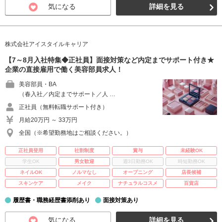
気になる
詳細を見る
株式会社アイスタイルキャリア
【7～8月入社特集◆正社員】面接対策など内定までサポート付き★
企業の直接雇用で働く美容部員求人！
美容部員・BA
（春入社／内定までサポート／人 …
正社員（無料転職サポート付き）
月給20万円 ～ 33万円
全国（※希望勤務地はご相談ください。）
正社員登用
社割制度
賞与
未経験OK
学生OK
男女歓迎
週3日勤務OK
時短勤務OK
ネイルOK
ノルマなし
オープニング
店長候補
スキンケア
メイク
ナチュラルコスメ
百貨店
履歴書・職務経歴書添削あり
面接対策あり
気になる
詳細を見る