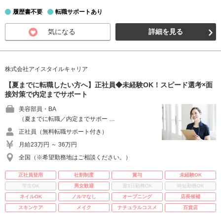
履歴書不要
転職サポートあり
気になる
詳細を見る
株式会社アイスタイルキャリア
【夏までに転職したい方へ】正社員◆未経験OK！スピード選考×面
接対策で内定までサポート
美容部員・BA
（夏までに転職／内定までサポー …
正社員（無料転職サポート付き）
月給23万円 ～ 36万円
全国（※希望勤務地はご相談ください。）
正社員登用
社割制度
賞与
未経験OK
学生OK
男女歓迎
週3日勤務OK
時短勤務OK
ネイルOK
ノルマなし
オープニング
店長候補
スキンケア
メイク
ナチュラルコスメ
百貨店