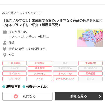
株式会社アイスタイルキャリア
【販売ノルマなし】未経験でも安心♪ノルマなく商品の良さをお伝え
できるブランドをご紹介＜履歴書不要＞
美容部員・BA
（ノルマなし／@cosme社割 …
派遣
時給1,410円 ～ 1,650円 ほか
全国
正社員登用
社割制度
賞与
未経験OK
学生OK
男女歓迎
週3日勤務OK
時短勤務OK
ネイルOK
ノルマなし
オープニング
店長候補
スキンケア
メイク
ナチュラルコスメ
百貨店
履歴書不要
転職サポートあり
気になる
詳細を見る