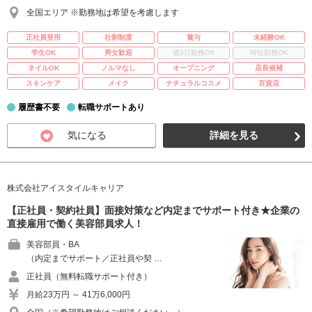
全国エリア ※勤務地は希望を考慮します
正社員登用
社割制度
賞与
未経験OK
学生OK
男女歓迎
週3日勤務OK
時短勤務OK
ネイルOK
ノルマなし
オープニング
店長候補
スキンケア
メイク
ナチュラルコスメ
百貨店
履歴書不要
転職サポートあり
気になる
詳細を見る
株式会社アイスタイルキャリア
【正社員・契約社員】面接対策など内定までサポート付き★企業の
直接雇用で働く美容部員求人！
美容部員・BA
（内定までサポート／正社員や契 …
正社員（無料転職サポート付き）
月給23万円 ～ 41万6,000円