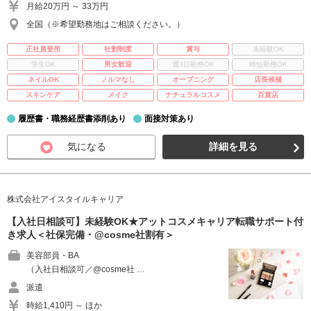
月給20万円 ～ 33万円
全国（※希望勤務地はご相談ください。）
正社員登用
社割制度
賞与
未経験OK
学生OK
男女歓迎
週3日勤務OK
時短勤務OK
ネイルOK
ノルマなし
オープニング
店長候補
スキンケア
メイク
ナチュラルコスメ
百貨店
履歴書・職務経歴書添削あり
面接対策あり
気になる
詳細を見る
株式会社アイスタイルキャリア
【入社日相談可】未経験OK★アットコスメキャリア転職サポート付
き求人＜社保完備・@cosme社割有＞
美容部員・BA
（入社日相談可／@cosme社 …
派遣
時給1,410円 ～ ほか