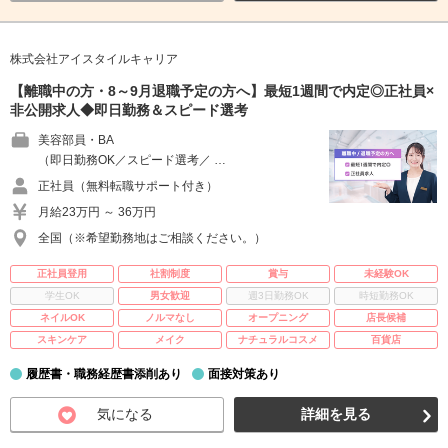
株式会社アイスタイルキャリア
【離職中の方・8～9月退職予定の方へ】最短1週間で内定◎正社員×
非公開求人◆即日勤務＆スピード選考
美容部員・BA
（即日勤務OK／スピード選考／ …
正社員（無料転職サポート付き）
月給23万円 ～ 36万円
全国（※希望勤務地はご相談ください。）
正社員登用
社割制度
賞与
未経験OK
学生OK
男女歓迎
週3日勤務OK
時短勤務OK
ネイルOK
ノルマなし
オープニング
店長候補
スキンケア
メイク
ナチュラルコスメ
百貨店
履歴書・職務経歴書添削あり
面接対策あり
気になる
詳細を見る