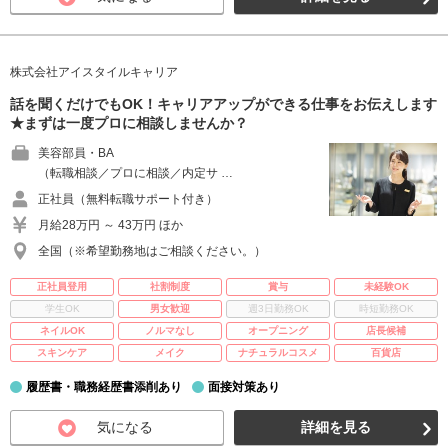
株式会社アイスタイルキャリア
話を聞くだけでもOK！キャリアアップができる仕事をお伝えします
★まずは一度プロに相談しませんか？
美容部員・BA
（転職相談／プロに相談／内定サ …
正社員（無料転職サポート付き）
月給28万円 ～ 43万円 ほか
全国（※希望勤務地はご相談ください。）
正社員登用
社割制度
賞与
未経験OK
学生OK
男女歓迎
週3日勤務OK
時短勤務OK
ネイルOK
ノルマなし
オープニング
店長候補
スキンケア
メイク
ナチュラルコスメ
百貨店
履歴書・職務経歴書添削あり
面接対策あり
気になる
詳細を見る