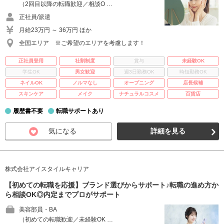
（2回目以降の転職歓迎／相談O …
正社員/派遣
月給23万円 ～ 36万円 ほか
全国エリア ※ご希望のエリアを考慮します！
正社員登用
社割制度
賞与
未経験OK
学生OK
男女歓迎
週3日勤務OK
時短勤務OK
ネイルOK
ノルマなし
オープニング
店長候補
スキンケア
メイク
ナチュラルコスメ
百貨店
履歴書不要
転職サポートあり
気になる
詳細を見る
株式会社アイスタイルキャリア
【初めての転職を応援】ブランド選びからサポート♪転職の進め方か
ら相談OK◎内定までプロがサポート
美容部員・BA
（初めての転職歓迎／未経験OK …