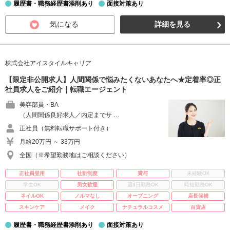
履歴書・職務経歴書添削あり
面接対策あり
気になる
詳細を見る
株式会社アイスタイルキャリア
【限定非公開求人】人間関係で悩みたくないあなたへ★定着率◎正
社員求人をご紹介｜転職エージェント
美容部員・BA
（人間関係良好求人／内定までサ …
正社員（無料転職サポート付き）
月給20万円 ～ 33万円
全国（※希望勤務地はご相談ください）
正社員登用
社割制度
賞与
未経験OK
学生OK
男女歓迎
週3日勤務OK
時短勤務OK
ネイルOK
ノルマなし
オープニング
店長候補
スキンケア
メイク
ナチュラルコスメ
百貨店
履歴書・職務経歴書添削あり
面接対策あり