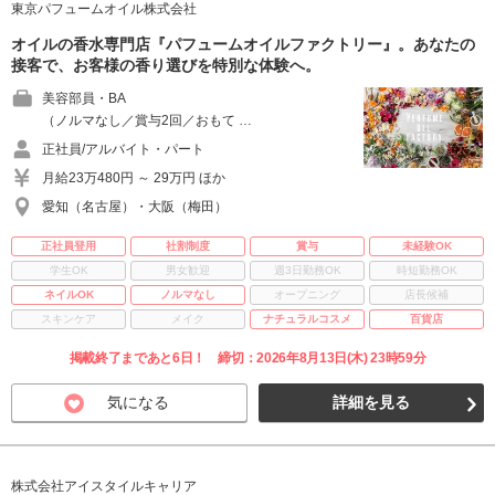
東京パフュームオイル株式会社
オイルの香水専門店『パフュームオイルファクトリー』。あなたの
接客で、お客様の香り選びを特別な体験へ。
美容部員・BA
（ノルマなし／賞与2回／おもて …
正社員/アルバイト・パート
月給23万480円 ～ 29万円 ほか
愛知（名古屋）・大阪（梅田）
正社員登用
社割制度
賞与
未経験OK
学生OK
男女歓迎
週3日勤務OK
時短勤務OK
ネイルOK
ノルマなし
オープニング
店長候補
スキンケア
メイク
ナチュラルコスメ
百貨店
掲載終了まであと6日！ 締切：2026年8月13日(木) 23時59分
気になる
詳細を見る
株式会社アイスタイルキャリア