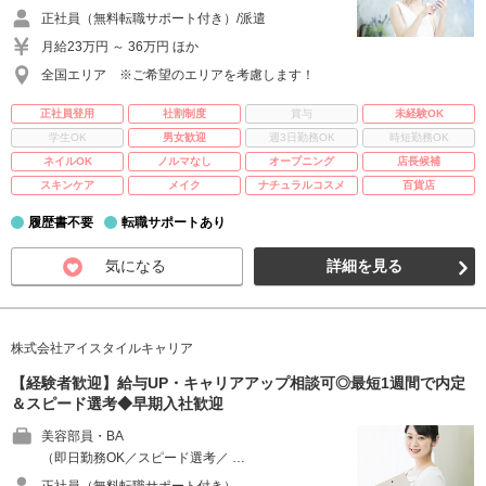
正社員（無料転職サポート付き）/派遣
月給23万円 ～ 36万円 ほか
全国エリア ※ご希望のエリアを考慮します！
正社員登用
社割制度
賞与
未経験OK
学生OK
男女歓迎
週3日勤務OK
時短勤務OK
ネイルOK
ノルマなし
オープニング
店長候補
スキンケア
メイク
ナチュラルコスメ
百貨店
履歴書不要
転職サポートあり
気になる
詳細を見る
株式会社アイスタイルキャリア
【経験者歓迎】給与UP・キャリアアップ相談可◎最短1週間で内定
＆スピード選考◆早期入社歓迎
美容部員・BA
（即日勤務OK／スピード選考／ …