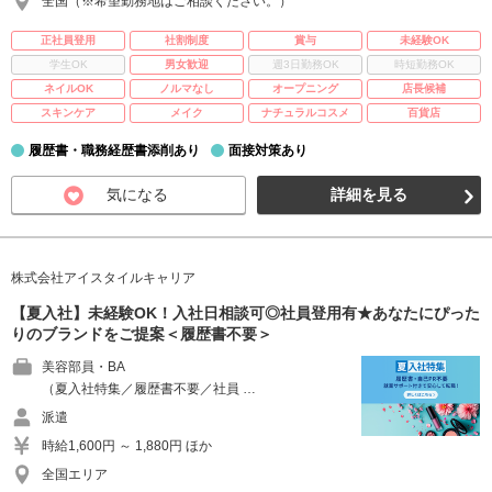
全国（※希望勤務地はご相談ください。）
正社員登用
社割制度
賞与
未経験OK
学生OK
男女歓迎
週3日勤務OK
時短勤務OK
ネイルOK
ノルマなし
オープニング
店長候補
スキンケア
メイク
ナチュラルコスメ
百貨店
履歴書・職務経歴書添削あり
面接対策あり
気になる
詳細を見る
株式会社アイスタイルキャリア
【夏入社】未経験OK！入社日相談可◎社員登用有★あなたにぴった
りのブランドをご提案＜履歴書不要＞
美容部員・BA
（夏入社特集／履歴書不要／社員 …
派遣
時給1,600円 ～ 1,880円 ほか
全国エリア