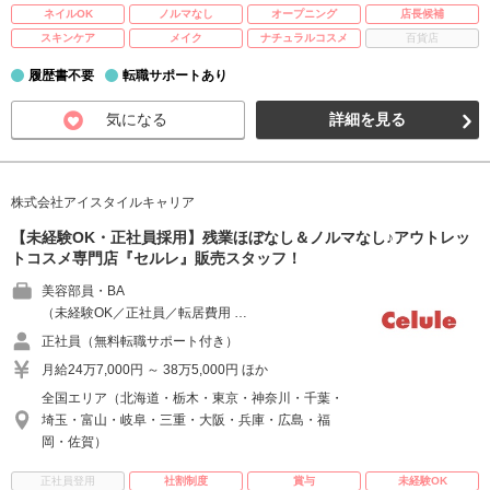
ネイルOK
ノルマなし
オープニング
店長候補
スキンケア
メイク
ナチュラルコスメ
百貨店
履歴書不要
転職サポートあり
気になる
詳細を見る
株式会社アイスタイルキャリア
【未経験OK・正社員採用】残業ほぼなし＆ノルマなし♪アウトレッ
トコスメ専門店『セルレ』販売スタッフ！
美容部員・BA
（未経験OK／正社員／転居費用 …
正社員（無料転職サポート付き）
月給24万7,000円 ～ 38万5,000円 ほか
全国エリア（北海道・栃木・東京・神奈川・千葉・
埼玉・富山・岐阜・三重・大阪・兵庫・広島・福
岡・佐賀）
正社員登用
社割制度
賞与
未経験OK