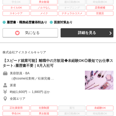
学生OK
男女歓迎
週3日勤務OK
時短勤務OK
ネイルOK
ノルマなし
オープニング
店長候補
スキンケア
メイク
ナチュラルコスメ
百貨店
履歴書・職務経歴書添削あり
面接対策あり
気になる
詳細を見る
株式会社アイスタイルキャリア
【スピード就業可能】離職中の方歓迎◆未経験OK◎最短でお仕事ス
タート♪履歴書不要｜8月入社可
美容部員・BA
（@cosme社割有／社保完備 …
派遣
時給1,600円 ～ 1,880円 ほか
全国エリア
正社員登用
社割制度
賞与
未経験OK
学生OK
男女歓迎
週3日勤務OK
時短勤務OK