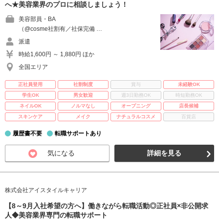
へ★美容業界のプロに相談しましょう！
美容部員・BA
（@cosme社割有／社保完備 …
派遣
時給1,600円 ～ 1,880円 ほか
全国エリア
正社員登用
社割制度
賞与
未経験OK
学生OK
男女歓迎
週3日勤務OK
時短勤務OK
ネイルOK
ノルマなし
オープニング
店長候補
スキンケア
メイク
ナチュラルコスメ
百貨店
履歴書不要
転職サポートあり
気になる
詳細を見る
株式会社アイスタイルキャリア
【8～9月入社希望の方へ】働きながら転職活動◎正社員×非公開求
人◆美容業界専門の転職サポート