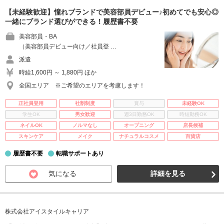
【未経験歓迎】憧れブランドで美容部員デビュー♪初めてでも安心◎
一緒にブランド選びができる！履歴書不要
美容部員・BA
（美容部員デビュー向け／社員登 …
派遣
時給1,600円 ～ 1,880円 ほか
全国エリア ※ご希望のエリアを考慮します！
正社員登用
社割制度
賞与
未経験OK
学生OK
男女歓迎
週3日勤務OK
時短勤務OK
ネイルOK
ノルマなし
オープニング
店長候補
スキンケア
メイク
ナチュラルコスメ
百貨店
履歴書不要
転職サポートあり
気になる
詳細を見る
株式会社アイスタイルキャリア