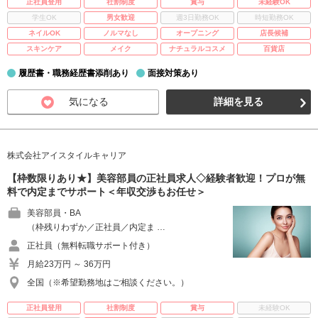
正社員登用
社割制度
賞与
未経験OK
学生OK
男女歓迎
週3日勤務OK
時短勤務OK
ネイルOK
ノルマなし
オープニング
店長候補
スキンケア
メイク
ナチュラルコスメ
百貨店
履歴書・職務経歴書添削あり
面接対策あり
気になる
詳細を見る
株式会社アイスタイルキャリア
【枠数限りあり★】美容部員の正社員求人◇経験者歓迎！プロが無
料で内定までサポート＜年収交渉もお任せ＞
美容部員・BA
（枠残りわずか／正社員／内定ま …
正社員（無料転職サポート付き）
月給23万円 ～ 36万円
全国（※希望勤務地はご相談ください。）
正社員登用
社割制度
賞与
未経験OK