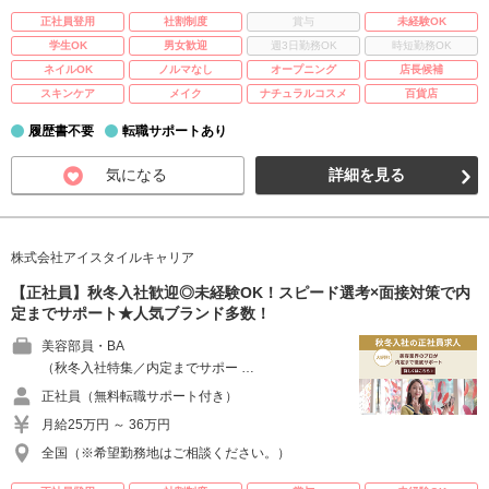
正社員登用
社割制度
賞与
未経験OK
学生OK
男女歓迎
週3日勤務OK
時短勤務OK
ネイルOK
ノルマなし
オープニング
店長候補
スキンケア
メイク
ナチュラルコスメ
百貨店
履歴書不要
転職サポートあり
気になる
詳細を見る
株式会社アイスタイルキャリア
【正社員】秋冬入社歓迎◎未経験OK！スピード選考×面接対策で内
定までサポート★人気ブランド多数！
美容部員・BA
（秋冬入社特集／内定までサポー …
正社員（無料転職サポート付き）
月給25万円 ～ 36万円
全国（※希望勤務地はご相談ください。）