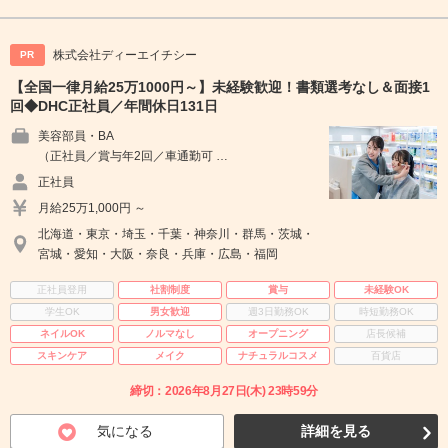
株式会社ディーエイチシー
PR
【全国一律月給25万1000円～】未経験歓迎！書類選考なし＆面接1
回◆DHC正社員／年間休日131日
美容部員・BA
（正社員／賞与年2回／車通勤可 …
正社員
月給25万1,000円 ～
北海道・東京・埼玉・千葉・神奈川・群馬・茨城・
宮城・愛知・大阪・奈良・兵庫・広島・福岡
正社員登用
社割制度
賞与
未経験OK
学生OK
男女歓迎
週3日勤務OK
時短勤務OK
ネイルOK
ノルマなし
オープニング
店長候補
スキンケア
メイク
ナチュラルコスメ
百貨店
締切：2026年8月27日(木) 23時59分
気になる
詳細を見る