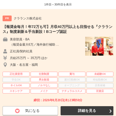
1件目～30件目を表示
クラランス株式会社
PR
【報奨金毎月！年72万も可】月収40万円以上も目指せる『クララン
ス』制度刷新＆手当新設！Bコープ認証
美容部員・BA
（報奨金最大6万／海外旅行補助 …
正社員/契約社員
月給25万円 ～ 35万円 ほか
大阪・名古屋・福岡
正社員登用
社割制度
賞与
未経験OK
学生OK
男女歓迎
週3日勤務OK
時短勤務OK
ネイルOK
ノルマなし
オープニング
店長候補
スキンケア
メイク
ナチュラルコスメ
百貨店
締切：2026年8月20日(木) 23時59分
気になる
詳細を見る