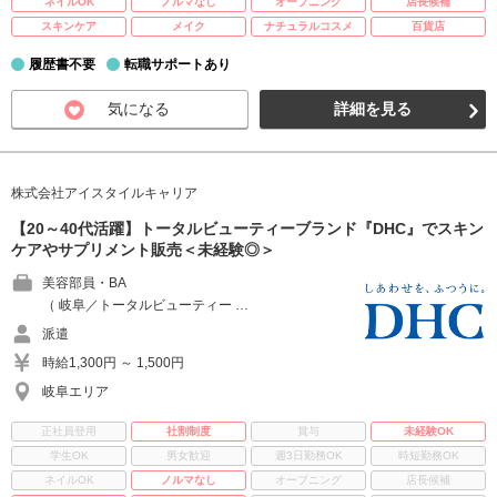
ネイルOK
ノルマなし
オープニング
店長候補
スキンケア
メイク
ナチュラルコスメ
百貨店
履歴書不要
転職サポートあり
気になる
詳細を見る
株式会社アイスタイルキャリア
【20～40代活躍】トータルビューティーブランド『DHC』でスキン
ケアやサプリメント販売＜未経験◎＞
美容部員・BA
（ 岐阜／トータルビューティー …
派遣
時給1,300円 ～ 1,500円
岐阜エリア
正社員登用
社割制度
賞与
未経験OK
学生OK
男女歓迎
週3日勤務OK
時短勤務OK
ネイルOK
ノルマなし
オープニング
店長候補