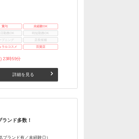
賞与
未経験OK
3日勤務OK
時短勤務OK
ープニング
店長候補
ュラルコスメ
百貨店
) 23時59分
詳細を見る
ブランド多数！
気ブランド有／未経験◎）