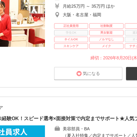
月給25万円 ～ 35万円 ほか
大阪・名古屋・福岡
正社員登用
社割制度
学生OK
男女歓迎
週
ネイルOK
ノルマなし
オ
スキンケア
メイク
ナチ
締切：2026年8月20日(木
気になる
ア
未経験OK！スピード選考×面接対策で内定までサポート★人気
美容部員・BA
（夏入社特集／内定までサポート／人