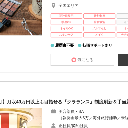
全国エリア
正社員登用
社割制度
学生OK
男女歓迎
週
ネイルOK
ノルマなし
オ
スキンケア
メイク
ナチ
履歴書不要
転職サポートあり
気になる
可】月収40万円以上も目指せる『クラランス』制度刷新＆手当
美容部員・BA
（報奨金最大6万／海外旅行補助／未経
正社員/契約社員