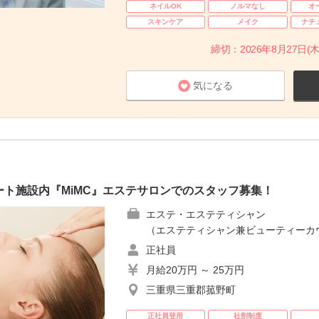
ネイルOK
ノルマなし
オ
スキンケア
メイク
ナチ
締切：2026年8月27日(木
気になる
ト施設内『MiMC』エステサロンでのスタッフ募集！
エステ・エステティシャン
（エステティシャン兼ビューティーカ
正社員
月給20万円 ～ 25万円
三重県三重郡菰野町
正社員登用
社割制度