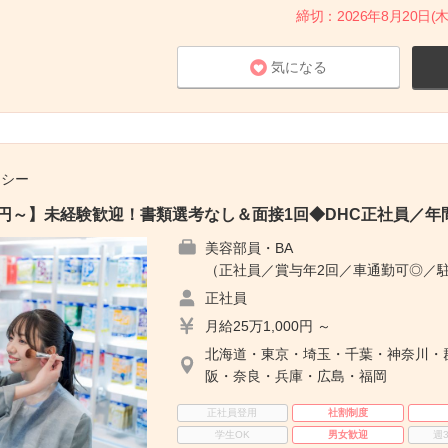
締切：2026年8月20日(木
気になる
チシー
00円～】未経験歓迎！書類選考なし＆面接1回◆DHC正社員／年間
美容部員・BA
（正社員／賞与年2回／車通勤可◎／
正社員
月給25万1,000円 ～
北海道・東京・埼玉・千葉・神奈川・
阪・奈良・兵庫・広島・福岡
正社員登用
社割制度
学生OK
男女歓迎
週