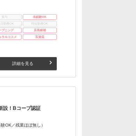
賞与
未経験OK
3日勤務OK
時短勤務OK
ープニング
店長候補
ュラルコスメ
百貨店
詳細を見る
新設！Bコープ認証
験OK／残業ほぼ無し）