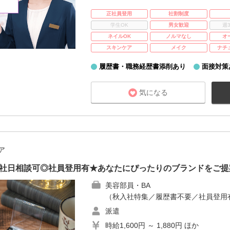
正社員登用
社割制度
学生OK
男女歓迎
週
ネイルOK
ノルマなし
オ
スキンケア
メイク
ナチ
履歴書・職務経歴書添削あり
面接対策
気になる
ア
入社日相談可◎社員登用有★あなたにぴったりのブランドをご提
美容部員・BA
（秋入社特集／履歴書不要／社員登用
派遣
時給1,600円 ～ 1,880円 ほか