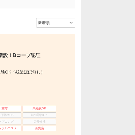
新設！Bコープ認証
験OK／残業ほぼ無し）
賞与
未経験OK
3日勤務OK
時短勤務OK
ープニング
店長候補
ュラルコスメ
百貨店