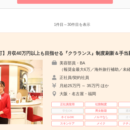
1件目～30件目を表示
可】月収40万円以上も目指せる『クラランス』制度刷新＆手当
美容部員・BA
（報奨金最大6万／海外旅行補助／未経
正社員/契約社員
月給25万円 ～ 35万円 ほか
大阪・名古屋・福岡
正社員登用
社割制度
学生OK
男女歓迎
週
ネイルOK
ノルマなし
オ
スキンケア
メイク
ナチ