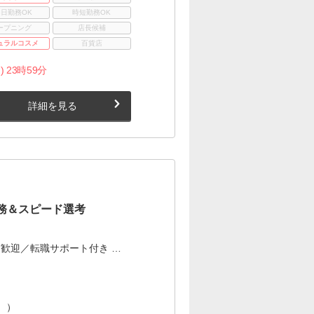
3日勤務OK
時短勤務OK
ープニング
店長候補
ュラルコスメ
百貨店
) 23時59分
詳細を見る
務＆スピード選考
歓迎／転職サポート付き …
。）