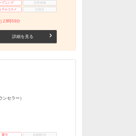
ープニング
店長候補
ュラルコスメ
百貨店
) 23時59分
詳細を見る
ウンセラー）
賞与
未経験OK