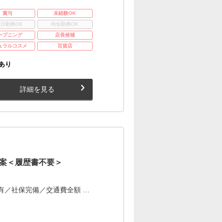
賞与
未経験OK
3日勤務OK
時短勤務OK
ープニング
店長候補
ュラルコスメ
百貨店
あり
詳細を見る
案＜履歴書不要＞
有／社保完備／交通費全額 …