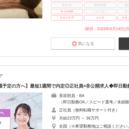
学生OK
男女歓迎
週
ネイルOK
ノルマなし
オ
スキンケア
メイク
ナチ
締切：2026年8月24日(月
気になる
ア
職予定の方へ】最短1週間で内定◎正社員×非公開求人◆即日勤
美容部員・BA
（即日勤務OK／スピード選考／未経験
正社員（無料転職サポート付き）
月給23万円 ～ 36万円
全国（※希望勤務地はご相談ください