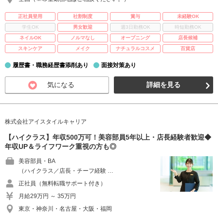
正社員登用
社割制度
賞与
未経験OK
学生OK
男女歓迎
週3日勤務OK
時短勤務OK
ネイルOK
ノルマなし
オープニング
店長候補
スキンケア
メイク
ナチュラルコスメ
百貨店
履歴書・職務経歴書添削あり
面接対策あり
気になる
詳細を見る
株式会社アイスタイルキャリア
【ハイクラス】年収500万可！美容部員5年以上・店長経験者歓迎◆
年収UP＆ライフワーク重視の方も◎
美容部員・BA
（ハイクラス／店長・チーフ経験 …
正社員（無料転職サポート付き）
月給29万円 ～ 35万円
東京・神奈川・名古屋・大阪・福岡