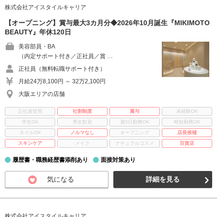
株式会社アイスタイルキャリア
【オープニング】賞与最大3カ月分◆2026年10月誕生『MIKIMOTO
BEAUTY』年休120日
美容部員・BA
（内定サポート付き／正社員／賞 …
正社員（無料転職サポート付き）
月給24万8,100円 ～ 32万2,100円
大阪エリアの店舗
正社員登用
社割制度
賞与
未経験OK
学生OK
男女歓迎
週3日勤務OK
時短勤務OK
ネイルOK
ノルマなし
オープニング
店長候補
スキンケア
メイク
ナチュラルコスメ
百貨店
履歴書・職務経歴書添削あり
面接対策あり
気になる
詳細を見る
株式会社アイスタイルキャリア