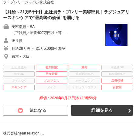
ラ・プレリージャパン株式会社
【月給～31万5千円】正社員ラ・プレリー美容部員｜ラグジュアリ
ースキンケアで“最高峰の価値”を届ける
美容部員・BA
（正社員／年収400万円以上可 …
正社員
月給26万円 ～ 31万5,000円 ほか
東京・大阪
正社員登用
社割制度
賞与
未経験OK
学生OK
男女歓迎
週3日勤務OK
時短勤務OK
ネイルOK
ノルマなし
オープニング
店長候補
スキンケア
メイク
ナチュラルコスメ
百貨店
締切：2026年8月27日(木) 23時59分
気になる
詳細を見る
株式会社heart relation …