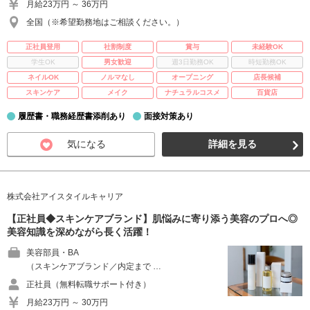
月給23万円 ～ 36万円
全国（※希望勤務地はご相談ください。）
正社員登用
社割制度
賞与
未経験OK
学生OK
男女歓迎
週3日勤務OK
時短勤務OK
ネイルOK
ノルマなし
オープニング
店長候補
スキンケア
メイク
ナチュラルコスメ
百貨店
履歴書・職務経歴書添削あり
面接対策あり
気になる
詳細を見る
株式会社アイスタイルキャリア
【正社員◆スキンケアブランド】肌悩みに寄り添う美容のプロへ◎
美容知識を深めながら長く活躍！
美容部員・BA
（スキンケアブランド／内定まで …
正社員（無料転職サポート付き）
月給23万円 ～ 30万円