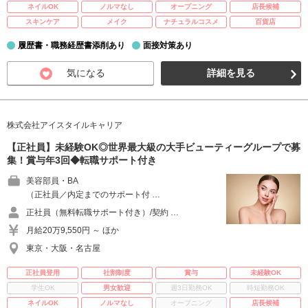
ネイルOK
ノルマなし
オープニング
店長候補
スキンケア
メイク
ナチュラルコスメ
百貨店
履歴書・職務経歴書添削あり
面接対策あり
気になる
詳細を見る
株式会社アイスタイルキャリア
【正社員】未経験OK◎世界最大級の大手ビューティーグループで募
集！賞与年3回◆転職サポート付き
美容部員・BA
（正社員／内定までのサポート付 …
正社員（無料転職サポート付き）/契約 …
月給20万9,550円 ～ ほか
東京・大阪・名古屋
正社員登用
社割制度
賞与
未経験OK
学生OK
男女歓迎
週3日勤務OK
時短勤務OK
ネイルOK
ノルマなし
オープニング
店長候補