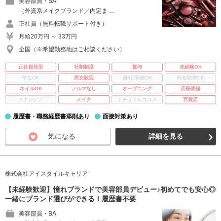
美容部員・BA
（外資系メイクブランド／内定ま …
正社員（無料転職サポート付き）
月給20万円 ～ 33万円
全国（※希望勤務地はご相談ください）
正社員登用
社割制度
賞与
未経験OK
学生OK
男女歓迎
週3日勤務OK
時短勤務OK
ネイルOK
ノルマなし
オープニング
店長候補
スキンケア
メイク
ナチュラルコスメ
百貨店
履歴書・職務経歴書添削あり
面接対策あり
気になる
詳細を見る
株式会社アイスタイルキャリア
【未経験歓迎】憧れブランドで美容部員デビュー♪初めてでも安心◎
一緒にブランド選びができる！履歴書不要
美容部員・BA