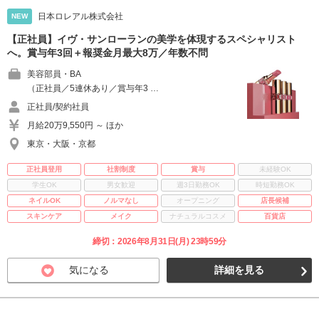
日本ロレアル株式会社
NEW
【正社員】イヴ・サンローランの美学を体現するスペシャリスト
へ。賞与年3回＋報奨金月最大8万／年数不問
美容部員・BA
（正社員／5連休あり／賞与年3 …
正社員/契約社員
月給20万9,550円 ～ ほか
東京・大阪・京都
正社員登用
社割制度
賞与
未経験OK
学生OK
男女歓迎
週3日勤務OK
時短勤務OK
ネイルOK
ノルマなし
オープニング
店長候補
スキンケア
メイク
ナチュラルコスメ
百貨店
締切：2026年8月31日(月) 23時59分
気になる
詳細を見る