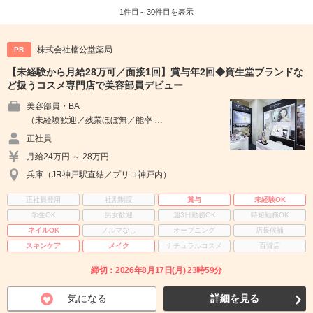
1件目～30件目を表示
株式会社楠公堂薬局
PR
【未経験から月給28万可／面接1回】賞与年2回◆資生堂ブランドな
ど扱うコスメ専門店で美容部員デビュー
美容部員・BA
（未経験歓迎／残業ほぼ無／能率 …
正社員
月給24万円 ～ 28万円
兵庫（JR神戸駅直結／プリコ神戸内）
正社員登用
社割制度
賞与
未経験OK
学生OK
男女歓迎
週3日勤務OK
時短勤務OK
ネイルOK
ノルマなし
オープニング
店長候補
スキンケア
メイク
ナチュラルコスメ
百貨店
締切：2026年8月17日(月) 23時59分
気になる
詳細を見る