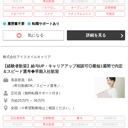
学生OK
男女歓迎
週3日勤務OK
時短勤務OK
ネイルOK
ノルマなし
オープニング
店長候補
スキンケア
メイク
ナチュラルコスメ
百貨店
履歴書不要
転職サポートあり
気になる
詳細を見る
株式会社アイスタイルキャリア
【経験者歓迎】給与UP・キャリアアップ相談可◎最短1週間で内定
＆スピード選考◆早期入社歓迎
美容部員・BA
（即日勤務OK／スピード選考／ …
正社員（無料転職サポート付き）
月給25万円 ～ 36万円
全国（※希望勤務地はご相談ください。）
正社員登用
社割制度
賞与
未経験OK
学生OK
男女歓迎
週3日勤務OK
時短勤務OK