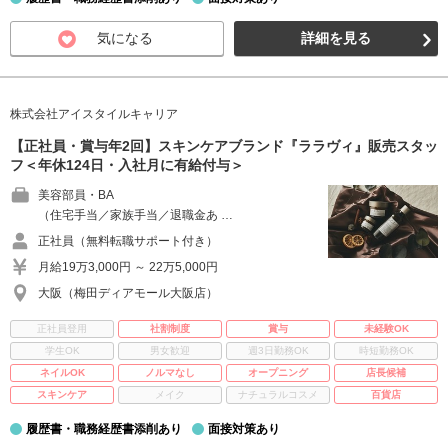
気になる
詳細を見る
株式会社アイスタイルキャリア
【正社員・賞与年2回】スキンケアブランド『ララヴィ』販売スタッ
フ＜年休124日・入社月に有給付与＞
美容部員・BA
（住宅手当／家族手当／退職金あ …
正社員（無料転職サポート付き）
月給19万3,000円 ～ 22万5,000円
大阪（梅田ディアモール大阪店）
正社員登用
社割制度
賞与
未経験OK
学生OK
男女歓迎
週3日勤務OK
時短勤務OK
ネイルOK
ノルマなし
オープニング
店長候補
スキンケア
メイク
ナチュラルコスメ
百貨店
履歴書・職務経歴書添削あり
面接対策あり