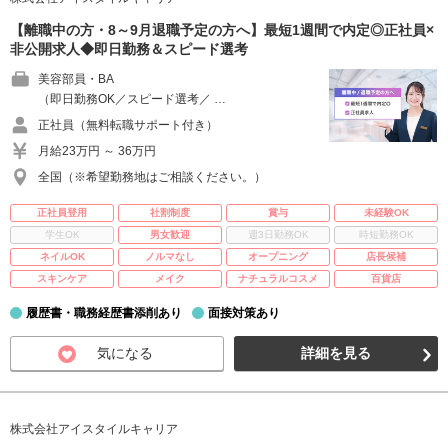
【離職中の方・8～9月退職予定の方へ】最短1週間で内定◎正社員×
非公開求人◆即日勤務＆スピード選考
美容部員・BA
（即日勤務OK／スピード選考／ …
正社員（無料転職サポート付き）
月給23万円 ～ 36万円
全国（※希望勤務地はご相談ください。）
正社員登用
社割制度
賞与
未経験OK
学生OK
男女歓迎
週3日勤務OK
時短勤務OK
ネイルOK
ノルマなし
オープニング
店長候補
スキンケア
メイク
ナチュラルコスメ
百貨店
履歴書・職務経歴書添削あり
面接対策あり
気になる
詳細を見る
株式会社アイスタイルキャリア