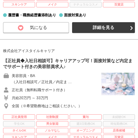
スキンケア
メイク
ナチュラルコスメ
百貨店
履歴書・職務経歴書添削あり
面接対策あり
気になる
詳細を見る
株式会社アイスタイルキャリア
【正社員◆入社日相談可】キャリアアップ可！面接対策など内定ま
でサポート付きの美容部員求人♪
美容部員・BA
（入社日相談可／正社員／内定ま …
正社員（無料転職サポート付き）
月給20万円 ～ 33万円
全国（※希望勤務地はご相談ください。）
正社員登用
社割制度
賞与
未経験OK
学生OK
男女歓迎
週3日勤務OK
時短勤務OK
ネイルOK
ノルマなし
オープニング
店長候補
スキンケア
メイク
ナチュラルコスメ
百貨店