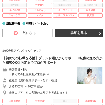
学生OK
男女歓迎
週3日勤務OK
時短勤務OK
ネイルOK
ノルマなし
オープニング
店長候補
スキンケア
メイク
ナチュラルコスメ
百貨店
履歴書不要
転職サポートあり
気になる
詳細を見る
株式会社アイスタイルキャリア
【初めての転職を応援】ブランド選びからサポート♪転職の進め方か
ら相談OK◎内定までプロがサポート
美容部員・BA
（初めての転職歓迎／未経験OK …
正社員（無料転職サポート付き）/派遣
月給23万円 ～ 36万円 ほか
全国エリア ※ご希望のエリアを考慮します！
正社員登用
社割制度
賞与
未経験OK