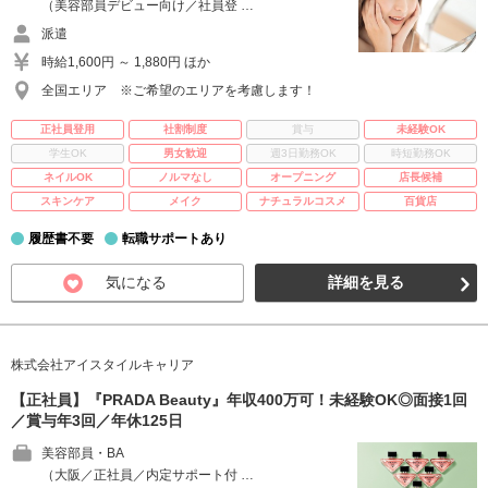
（美容部員デビュー向け／社員登 …
派遣
時給1,600円 ～ 1,880円 ほか
全国エリア ※ご希望のエリアを考慮します！
正社員登用
社割制度
賞与
未経験OK
学生OK
男女歓迎
週3日勤務OK
時短勤務OK
ネイルOK
ノルマなし
オープニング
店長候補
スキンケア
メイク
ナチュラルコスメ
百貨店
履歴書不要
転職サポートあり
気になる
詳細を見る
株式会社アイスタイルキャリア
【正社員】『PRADA Beauty』年収400万可！未経験OK◎面接1回
／賞与年3回／年休125日
美容部員・BA
（大阪／正社員／内定サポート付 …