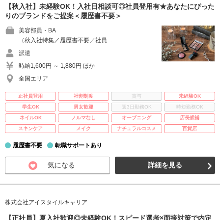
【秋入社】未経験OK！入社日相談可◎社員登用有★あなたにぴった
りのブランドをご提案＜履歴書不要＞
美容部員・BA
（秋入社特集／履歴書不要／社員 …
派遣
時給1,600円 ～ 1,880円 ほか
全国エリア
正社員登用
社割制度
賞与
未経験OK
学生OK
男女歓迎
週3日勤務OK
時短勤務OK
ネイルOK
ノルマなし
オープニング
店長候補
スキンケア
メイク
ナチュラルコスメ
百貨店
履歴書不要
転職サポートあり
気になる
詳細を見る
株式会社アイスタイルキャリア
【正社員】夏入社歓迎◎未経験OK！スピード選考×面接対策で内定