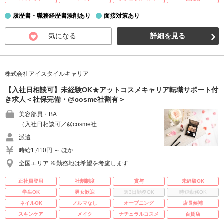
履歴書・職務経歴書添削あり
面接対策あり
気になる
詳細を見る
株式会社アイスタイルキャリア
【入社日相談可】未経験OK★アットコスメキャリア転職サポート付
き求人＜社保完備・@cosme社割有＞
美容部員・BA
（入社日相談可／@cosme社 …
派遣
時給1,410円 ～ ほか
全国エリア ※勤務地は希望を考慮します
正社員登用
社割制度
賞与
未経験OK
学生OK
男女歓迎
週3日勤務OK
時短勤務OK
ネイルOK
ノルマなし
オープニング
店長候補
スキンケア
メイク
ナチュラルコスメ
百貨店