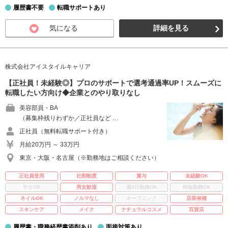
履歴書不要
転職サポートあり
気になる
詳細を見る
株式会社アイスタイルキャリア
【正社員！未経験◎】プロのサポートで選考通過率UP！スムーズに
転職したい方向け◆企業とのやり取りなし
美容部員・BA
（募集枠残りわずか／正社員など …
正社員（無料転職サポート付き）
月給20万円 ～ 33万円
東京・大阪・名古屋（※勤務地はご相談ください）
正社員登用
社割制度
賞与
未経験OK
学生OK
男女歓迎
週3日勤務OK
時短勤務OK
ネイルOK
ノルマなし
オープニング
店長候補
スキンケア
メイク
ナチュラルコスメ
百貨店
履歴書・職務経歴書添削あり
面接対策あり