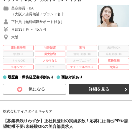
美容部員・BA
（大阪／店長候補／ブランド名非 …
正社員（無料転職サポート付き）
月給33万円 ～ 45万円
大阪
正社員登用
社割制度
賞与
未経験OK
学生OK
男女歓迎
週3日勤務OK
時短勤務OK
ネイルOK
ノルマなし
オープニング
店長候補
スキンケア
メイク
ナチュラルコスメ
百貨店
履歴書・職務経歴書添削あり
面接対策あり
気になる
詳細を見る
株式会社アイスタイルキャリア
【募集枠残りわずか】正社員登用の実績多数！応募には自己PRや志
望動機不要♪未経験OKの美容部員求人