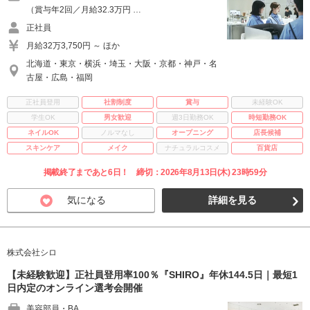
（賞与年2回／月給32.3万円 …
正社員
月給32万3,750円 ～ ほか
北海道・東京・横浜・埼玉・大阪・京都・神戸・名
古屋・広島・福岡
正社員登用
社割制度
賞与
未経験OK
学生OK
男女歓迎
週3日勤務OK
時短勤務OK
ネイルOK
ノルマなし
オープニング
店長候補
スキンケア
メイク
ナチュラルコスメ
百貨店
掲載終了まであと6日！ 締切：2026年8月13日(木) 23時59分
気になる
詳細を見る
株式会社シロ
【未経験歓迎】正社員登用率100％『SHIRO』年休144.5日｜最短1
日内定のオンライン選考会開催
美容部員・BA