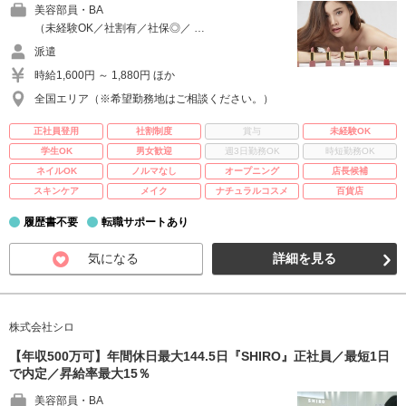
美容部員・BA
（未経験OK／社割有／社保◎／ …
派遣
時給1,600円 ～ 1,880円 ほか
全国エリア（※希望勤務地はご相談ください。）
正社員登用
社割制度
賞与
未経験OK
学生OK
男女歓迎
週3日勤務OK
時短勤務OK
ネイルOK
ノルマなし
オープニング
店長候補
スキンケア
メイク
ナチュラルコスメ
百貨店
履歴書不要
転職サポートあり
気になる
詳細を見る
株式会社シロ
【年収500万可】年間休日最大144.5日『SHIRO』正社員／最短1日
で内定／昇給率最大15％
美容部員・BA