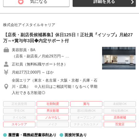
気になる
詳細を見る
株式会社アイスタイルキャリア
【店長・副店長候補募集】休日125日！正社員『イソップ』月給27
万～+賞与年3回◆内定サポート付
美容部員・BA
（店長・副店長／月給29万円～ …
正社員（無料転職サポート付き）
月給27万2,000円 ～ ほか
全国エリア（東京・名古屋・大阪・京都・兵庫・石
川・広島） ※入社日はご相談可能！なるべく早期
入社できる方歓迎◎
正社員登用
社割制度
賞与
未経験OK
学生OK
男女歓迎
週3日勤務OK
時短勤務OK
ネイルOK
ノルマなし
オープニング
店長候補
スキンケア
メイク
ナチュラルコスメ
百貨店
履歴書・職務経歴書添削あり
面接対策あり