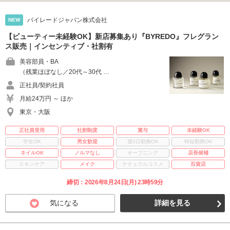
バイレードジャパン株式会社
NEW
【ビューティー未経験OK】新店募集あり『BYREDO』フレグラン
ス販売｜インセンティブ・社割有
美容部員・BA
（残業ほぼなし／20代～30代 …
正社員/契約社員
月給24万円 ～ ほか
東京・大阪
正社員登用
社割制度
賞与
未経験OK
学生OK
男女歓迎
週3日勤務OK
時短勤務OK
ネイルOK
ノルマなし
オープニング
店長候補
スキンケア
メイク
ナチュラルコスメ
百貨店
締切：2026年8月24日(月) 23時59分
気になる
詳細を見る