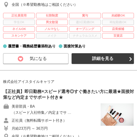
全国（※希望勤務地はご相談ください）
正社員登用
社割制度
賞与
未経験OK
学生OK
男女歓迎
週3日勤務OK
時短勤務OK
ネイルOK
ノルマなし
オープニング
店長候補
スキンケア
メイク
ナチュラルコスメ
百貨店
履歴書・職務経歴書添削あり
面接対策あり
気になる
詳細を見る
株式会社アイスタイルキャリア
【正社員】即日勤務×スピード選考◎すぐ働きたい方に最適★面接対
策など内定までサポート付き★
美容部員・BA
（スピード入社特集／内定までサ …
正社員（無料転職サポート付き）
月給23万円 ～ 36万円
全国（※希望勤務地はご相談ください。）