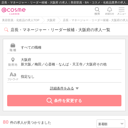
店長・マネージャー・リーダー候補 - 大阪府 の求人｜美容部員・BA・コス
美容部員・化粧品の求人TOP
大阪府
店長・マネージャー・リーダー候補 - 大阪府の求
店長・マネージャー・リーダー候補 - 大阪府の求人一覧
すべての職種
大阪府
新大阪／梅田／心斎橋・なんば・天王寺／大阪府その他
指定なし
希望する条件
詳細条件をみる
店長・マネージャー・リーダー候補
条件を変更する
80
件の求人が見つかりました