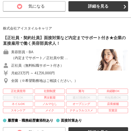
気になる
詳細を見る
株式会社アイスタイルキャリア
【正社員・契約社員】面接対策など内定までサポート付き★企業の
直接雇用で働く美容部員求人！
美容部員・BA
（内定までサポート／正社員や契 …
正社員（無料転職サポート付き）
月給23万円 ～ 41万6,000円
全国（※希望勤務地はご相談ください。）
正社員登用
社割制度
賞与
未経験OK
学生OK
男女歓迎
週3日勤務OK
時短勤務OK
ネイルOK
ノルマなし
オープニング
店長候補
スキンケア
メイク
ナチュラルコスメ
百貨店
履歴書・職務経歴書添削あり
面接対策あり