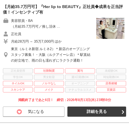
【月給35.7万円可】『Her lip to BEAUTY』正社員◆成果を正当評
価！インセンティブ有
美容部員・BA
（月給35.7万円可／推し活休 …
正社員
月給28万円 ～ 35万7,000円 ほか
東京（ルミネ新宿 ルミネ2）＊新店のオープニング
スタッフ募集！・大阪（ルクアイーレ店）＊駅直結
の好立地で、雨の日も濡れずにラクラク通勤！
正社員登用
社割制度
賞与
未経験OK
学生OK
男女歓迎
週3日勤務OK
時短勤務OK
ネイルOK
ノルマなし
オープニング
店長候補
スキンケア
メイク
ナチュラルコスメ
百貨店
掲載終了まであと6日！ 締切：2026年8月13日(木) 23時59分
気になる
詳細を見る