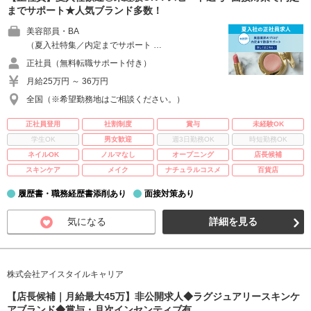
までサポート★人気ブランド多数！
美容部員・BA
（夏入社特集／内定までサポート …
正社員（無料転職サポート付き）
月給25万円 ～ 36万円
全国（※希望勤務地はご相談ください。）
正社員登用
社割制度
賞与
未経験OK
学生OK
男女歓迎
週3日勤務OK
時短勤務OK
ネイルOK
ノルマなし
オープニング
店長候補
スキンケア
メイク
ナチュラルコスメ
百貨店
履歴書・職務経歴書添削あり
面接対策あり
気になる
詳細を見る
株式会社アイスタイルキャリア
【店長候補｜月給最大45万】非公開求人◆ラグジュアリースキンケ
アブランド◆賞与・月次インセンティブ有