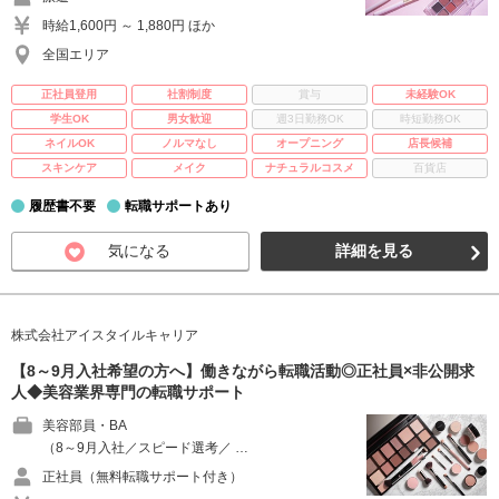
時給1,600円 ～ 1,880円 ほか
全国エリア
正社員登用
社割制度
賞与
未経験OK
学生OK
男女歓迎
週3日勤務OK
時短勤務OK
ネイルOK
ノルマなし
オープニング
店長候補
スキンケア
メイク
ナチュラルコスメ
百貨店
履歴書不要
転職サポートあり
気になる
詳細を見る
株式会社アイスタイルキャリア
【8～9月入社希望の方へ】働きながら転職活動◎正社員×非公開求
人◆美容業界専門の転職サポート
美容部員・BA
（8～9月入社／スピード選考／ …
正社員（無料転職サポート付き）