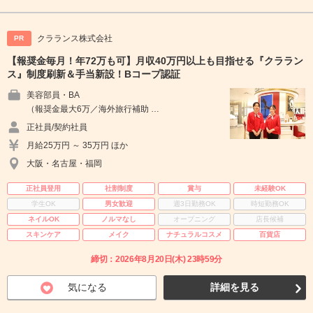
クラランス株式会社
PR
【報奨金毎月！年72万も可】月収40万円以上も目指せる『クララン
ス』制度刷新＆手当新設！Bコープ認証
美容部員・BA
（報奨金最大6万／海外旅行補助 …
正社員/契約社員
月給25万円 ～ 35万円 ほか
大阪・名古屋・福岡
正社員登用
社割制度
賞与
未経験OK
学生OK
男女歓迎
週3日勤務OK
時短勤務OK
ネイルOK
ノルマなし
オープニング
店長候補
スキンケア
メイク
ナチュラルコスメ
百貨店
締切：2026年8月20日(木) 23時59分
気になる
詳細を見る