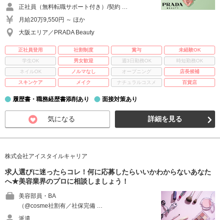
正社員（無料転職サポート付き）/契約 …
月給20万9,550円 ～ ほか
大阪エリア／PRADA Beauty
正社員登用
社割制度
賞与
未経験OK
学生OK
男女歓迎
週3日勤務OK
時短勤務OK
ネイルOK
ノルマなし
オープニング
店長候補
スキンケア
メイク
ナチュラルコスメ
百貨店
履歴書・職務経歴書添削あり
面接対策あり
気になる
詳細を見る
株式会社アイスタイルキャリア
求人選びに迷ったらコレ！何に応募したらいいかわからないあなた
へ★美容業界のプロに相談しましょう！
美容部員・BA
（@cosme社割有／社保完備 …
派遣