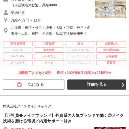
（未経験者大歓迎／昇給8000 …
契約社員
月給27万円 ～ ほか
北海道・東京・横浜・埼玉・大阪・京都・神戸・名
古屋・広島・福岡 ※大阪・広島で積極採用中！
正社員登用
社割制度
賞与
未経験OK
学生OK
男女歓迎
週3日勤務OK
時短勤務OK
ネイルOK
ノルマなし
オープニング
店長候補
スキンケア
メイク
ナチュラルコスメ
百貨店
掲載終了まであと6日！ 締切：2026年8月13日(木) 23時59分
気になる
詳細を見る
株式会社アイスタイルキャリア
【正社員◆メイクブランド】外資系の人気ブランドで働く◎メイク
技術を磨ける環境／内定サポート付き