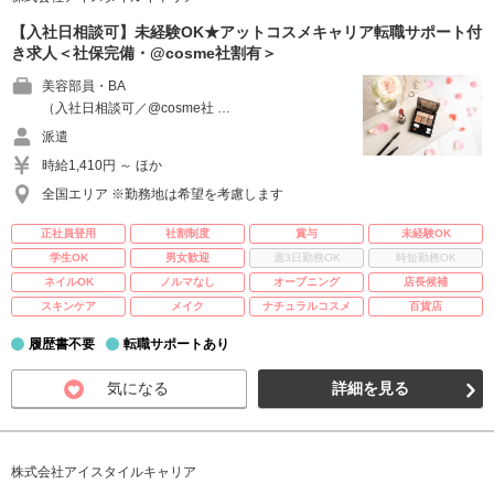
【入社日相談可】未経験OK★アットコスメキャリア転職サポート付
き求人＜社保完備・@cosme社割有＞
美容部員・BA
（入社日相談可／@cosme社 …
派遣
時給1,410円 ～ ほか
全国エリア ※勤務地は希望を考慮します
正社員登用
社割制度
賞与
未経験OK
学生OK
男女歓迎
週3日勤務OK
時短勤務OK
ネイルOK
ノルマなし
オープニング
店長候補
スキンケア
メイク
ナチュラルコスメ
百貨店
履歴書不要
転職サポートあり
気になる
詳細を見る
株式会社アイスタイルキャリア