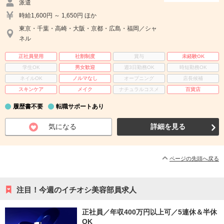
派遣
時給1,600円 ～ 1,650円 ほか
東京・千葉・高崎・大阪・京都・広島・福岡／シャ
ネル
正社員登用
社割制度
賞与
未経験OK
学生OK
男女歓迎
週3日勤務OK
時短勤務OK
ネイルOK
ノルマなし
オープニング
店長候補
スキンケア
メイク
ナチュラルコスメ
百貨店
履歴書不要
転職サポートあり
気になる
詳細を見る
ページの先頭へ戻る
注目！今週のイチオシ美容部員求人
正社員／年収400万円以上可／5連休＆半休
OK