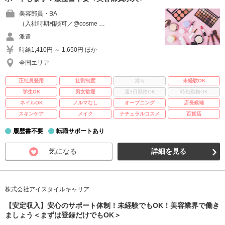
美容部員・BA
（入社時期相談可／@cosme …
派遣
時給1,410円 ～ 1,650円 ほか
全国エリア
正社員登用
社割制度
賞与
未経験OK
学生OK
男女歓迎
週3日勤務OK
時短勤務OK
ネイルOK
ノルマなし
オープニング
店長候補
スキンケア
メイク
ナチュラルコスメ
百貨店
履歴書不要
転職サポートあり
気になる
詳細を見る
株式会社アイスタイルキャリア
【安定収入】安心のサポート体制！未経験でもOK！美容業界で働き
ましょう＜まずは登録だけでもOK＞