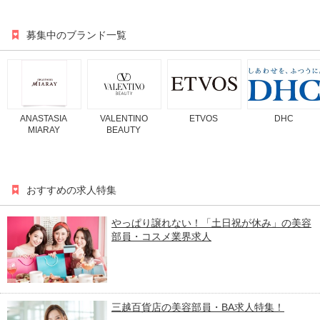
募集中のブランド一覧
ANASTASIA
VALENTINO
ETVOS
DHC
MIARAY
BEAUTY
おすすめの求人特集
やっぱり譲れない！「土日祝が休み」の美容
部員・コスメ業界求人
三越百貨店の美容部員・BA求人特集！