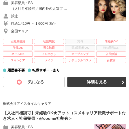
美容部員・BA
（入社月相談可／国内外の人気ブ …
派遣
時給1,410円 ～ 1,600円 ほか
全国エリア
正社員登用
社割制度
賞与
未経験OK
学生OK
男女歓迎
週3日勤務OK
時短勤務OK
ネイルOK
ノルマなし
オープニング
店長候補
スキンケア
メイク
ナチュラルコスメ
百貨店
履歴書不要
転職サポートあり
気になる
詳細を見る
株式会社アイスタイルキャリア
【入社日相談可】未経験OK★アットコスメキャリア転職サポート付
き求人＜社保完備・@cosme社割有＞
美容部員・BA