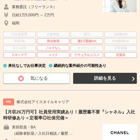
業務委託（フリーランス）
日給1万5,000円 ～ 2万円
福岡
正社員登用
社割制度
賞与
未経験OK
学生OK
男女歓迎
週3日勤務OK
時短勤務OK
ネイルOK
ノルマなし
オープニング
店長候補
スキンケア
メイク
ナチュラルコスメ
百貨店
来社なしでお仕事決定
継続的な案件紹介の可能性あり
気になる
詳細を見る
株式会社アイスタイルキャリア
PR
【月収26万円可】社員登用実績あり！履歴書不要『シャネル』入社
時研修あり＜定着率◎社保完備＞
美容部員・BA
（経験者歓迎／入社日相談／履歴 …