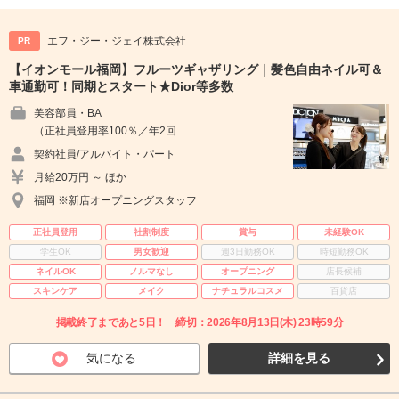
エフ・ジー・ジェイ株式会社
PR
【イオンモール福岡】フルーツギャザリング｜髪色自由ネイル可＆
車通勤可！同期とスタート★Dior等多数
美容部員・BA
（正社員登用率100％／年2回 …
契約社員/アルバイト・パート
月給20万円 ～ ほか
福岡 ※新店オープニングスタッフ
正社員登用
社割制度
賞与
未経験OK
学生OK
男女歓迎
週3日勤務OK
時短勤務OK
ネイルOK
ノルマなし
オープニング
店長候補
スキンケア
メイク
ナチュラルコスメ
百貨店
掲載終了まであと5日！ 締切：2026年8月13日(木) 23時59分
気になる
詳細を見る