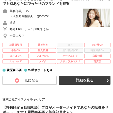
でも◎あなたにぴったりのブランドを提案
美容部員・BA
（入社時期相談可／@cosme …
派遣
時給1,600円 ～ 1,880円 ほか
全国エリア
正社員登用
社割制度
賞与
未経験OK
学生OK
男女歓迎
週3日勤務OK
時短勤務OK
ネイルOK
ノルマなし
オープニング
店長候補
スキンケア
メイク
ナチュラルコスメ
百貨店
履歴書不要
転職サポートあり
気になる
詳細を見る
株式会社アイスタイルキャリア
【枠数限定★転職相談】プロがオーダーメイドであなたの転職をサ
ポートします！履歴書不要＜美容部員求人＞