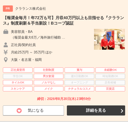
クラランス株式会社
PR
【報奨金毎月！年72万も可】月収40万円以上も目指せる『クララン
ス』制度刷新＆手当新設！Bコープ認証
美容部員・BA
（報奨金最大6万／海外旅行補助 …
正社員/契約社員
月給25万円 ～ 35万円 ほか
大阪・名古屋・福岡
正社員登用
社割制度
賞与
未経験OK
学生OK
男女歓迎
週3日勤務OK
時短勤務OK
ネイルOK
ノルマなし
オープニング
店長候補
スキンケア
メイク
ナチュラルコスメ
百貨店
締切：2026年8月20日(木) 23時59分
気になる
詳細を見る