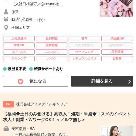
（入社日相談可／@cosme社 …
派遣
時給1,410円 ～ ほか
全国エリア
正社員登用
社割制度
賞与
未経験OK
学生OK
男女歓迎
週3日勤務OK
時短勤務OK
ネイルOK
ノルマなし
オープニング
店長候補
スキンケア
メイク
ナチュラルコスメ
百貨店
履歴書不要
転職サポートあり
気になる
詳細を見る
株式会社アイスタイルキャリア
PR
【福岡◆土日のみ働ける】高収入！短期・単発◆コスメのイベント
求人！副業・WワークOK！＜ノルマ無し＞
美容部員・BA
（土日のみ稼働歓迎／副業・Wワ …