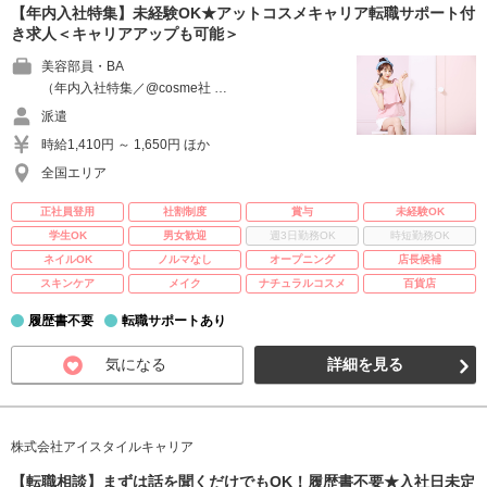
【年内入社特集】未経験OK★アットコスメキャリア転職サポート付
き求人＜キャリアアップも可能＞
美容部員・BA
（年内入社特集／@cosme社 …
派遣
時給1,410円 ～ 1,650円 ほか
全国エリア
正社員登用
社割制度
賞与
未経験OK
学生OK
男女歓迎
週3日勤務OK
時短勤務OK
ネイルOK
ノルマなし
オープニング
店長候補
スキンケア
メイク
ナチュラルコスメ
百貨店
履歴書不要
転職サポートあり
気になる
詳細を見る
株式会社アイスタイルキャリア
【転職相談】まずは話を聞くだけでもOK！履歴書不要★入社日未定