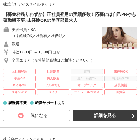
株式会社アイスタイルキャリア
【募集枠残りわずか】正社員登用の実績多数！応募には自己PRや志
望動機不要♪未経験OKの美容部員求人
美容部員・BA
（未経験OK／社割有／社保◎／ …
派遣
時給1,600円 ～ 1,880円 ほか
全国エリア（※希望勤務地はご相談ください。）
正社員登用
社割制度
賞与
未経験OK
学生OK
男女歓迎
週3日勤務OK
時短勤務OK
ネイルOK
ノルマなし
オープニング
店長候補
スキンケア
メイク
ナチュラルコスメ
百貨店
履歴書不要
転職サポートあり
気になる
詳細を見る
株式会社アイスタイルキャリア