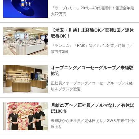
『ラ・プレリー』20代～40代活躍中！報奨金年最
大72万円
【埼玉・川越】未経験OK／面接1回／連休
取得OK！
『ランコム』『RMK』等／9：45始業／時短可／
賞与年2回
オープニング／コーセーグループ／未経験
歓迎
正社員／オープニング／コーセーグループ／未経
験＆ブランク歓迎
月給25万〜／正社員／ノルマなし／有休ほ
ぼ100％
未経験から正社員／定休日あり／GW＆年末年始休
暇あり