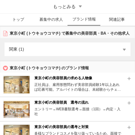
店」を目指している。
もっとみる
■『東京小町（トウキョウコマチ）』の美容部員の求人・採用傾向
ブランド情報
アットコスメキャリアでは欠員があった際に募集が掛かることがある。
トップ
募集中の求人
関連記事
基本的には美容部員未経験でもスタートが可能。
東京小町 (トウキョウコマチ) で募集中の美容部員・BA・その他求人
関東 (1)
東京小町 (トウキョウコマチ) のブランド情報
東京小町の美容部員の求める人物像
正社員は、雇用形態問わず美容部員経験1年以上あれ
ば応募可能。アルバイトの場合は、未経験からチェレ
ンジできる。アパレル販売や小物販売などの接客経験
がある方、営業経験がある方は経験を活かせる。「接
東京小町の美容部員 選考の流れ
客業にやりがいを感じている方」「責任感を持って業
務を遂行できる方」「ホスピタリティのある方」「幅
エントリー→WEB書類選考→面接（1回）→内定・入
広い業務に携わりたい方」「知識を深めスキルアップ
社
していきたい方」も歓迎される。
東京小町の美容部員の選考と対策
多様なブランドコスメを取り扱っているため、面接で