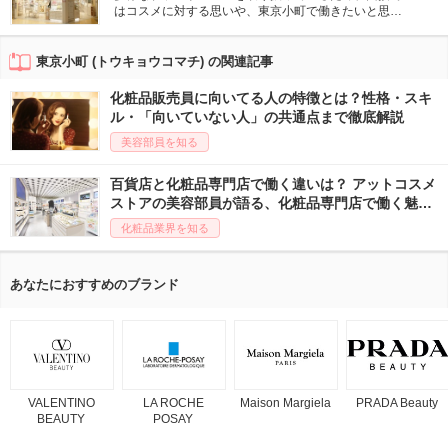
はコスメに対する思いや、東京小町で働きたいと思っ
たきっかけを伝えましょう。また、今までの仕事でや
りがいを感じたこと、接客をするうえで心がけていた
ことなどを対策しておくと選考に役立つ可能性があ
東京小町 (トウキョウコマチ) の関連記事
る。事前に店舗を訪問し、接客を受けたうえでどのよ
うな印象を受けたか、自分の言葉で伝えられることも
化粧品販売員に向いてる人の特徴とは？性格・スキ
大切。
ル・「向いていない人」の共通点まで徹底解説
美容部員を知る
百貨店と化粧品専門店で働く違いは？ アットコスメ
ストアの美容部員が語る、化粧品専門店で働く魅力
♡
化粧品業界を知る
あなたにおすすめのブランド
VALENTINO
LA ROCHE
Maison Margiela
PRADA Beauty
BEAUTY
POSAY