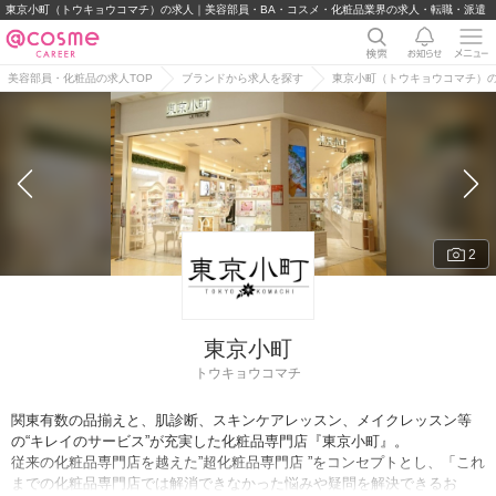
東京小町（トウキョウコマチ）の求人｜美容部員・BA・コスメ・化粧品業界の求人・転職・派遣
美容部員・化粧品の求人TOP
ブランドから求人を探す
東京小町（トウキョウコマチ）
2
東京小町
トウキョウコマチ
関東有数の品揃えと、肌診断、スキンケアレッスン、メイクレッスン等
の“キレイのサービス”が充実した化粧品専門店『東京小町』。
従来の化粧品専門店を越えた”超化粧品専門店 ”をコンセプトとし、「これ
までの化粧品専門店では解消できなかった悩みや疑問を解決できるお