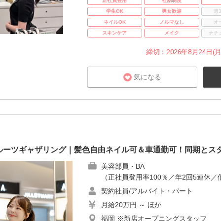
正社員登用
社割制度
学生OK
男女歓迎
週
ネイルOK
ノルマなし
オ
スキンケア
メイク
ナチ
締切：2026年8月24日(月
気になる
ーツギャザリング｜髪色自由ネイル可＆車通勤可！同期とスター
美容部員・BA
（正社員登用率100％／年2回5連休／
契約社員/アルバイト・パート
月給20万円 ～ ほか
福岡 ※新店オープニングスタッフ