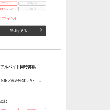
ープニング
店長候補
ュラルコスメ
百貨店
) 23時59分
詳細を見る
＆アルバイト同時募集
休暇／未経験OK／学生 …
豊洲）