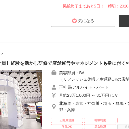
掲載終了まであと5日！ 締切：2026年8
気になる
ル
E｜正社員】経験を活かし研修で店舗運営やマネジメントも身に付く
美容部員・BA
（リフレッシュ休暇／車通勤OKの店舗
正社員/アルバイト・パート
月給23万1,000円 ～ 31万円 ほか
北海道・東京・神奈川・埼玉・群馬・
都・兵庫
正社員登用
社割制度
学生OK
男女歓迎
週