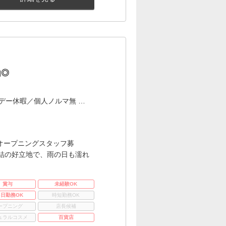
由◎
デー休暇／個人ノルマ無 …
オープニングスタッフ募
結の好立地で、雨の日も濡れ
賞与
未経験OK
3日勤務OK
時短勤務OK
ープニング
店長候補
ュラルコスメ
百貨店