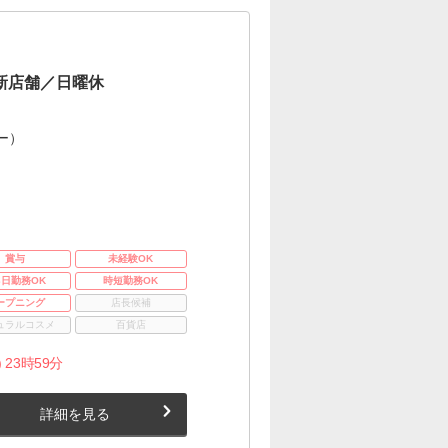
木新店舗／日曜休
ー）
賞与
未経験OK
3日勤務OK
時短勤務OK
ープニング
店長候補
ュラルコスメ
百貨店
 23時59分
詳細を見る