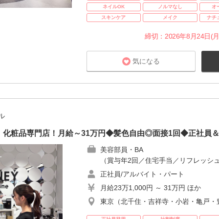
ネイルOK
ノルマなし
オ
スキンケア
メイク
ナチ
締切：2026年8月24日(月
気になる
ル
】化粧品専門店！月給～31万円◆髪色自由◎面接1回◆正社員
美容部員・BA
（賞与年2回／住宅手当／リフレッシュ
正社員/アルバイト・パート
月給23万1,000円 ～ 31万円 ほか
東京（北千住・吉祥寺・小岩・亀戸・