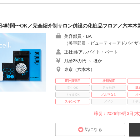
日1日4時間〜OK／完全紹介制サロン併設の化粧品フロア／六本
美容部員・BA
（美容部員・ビューティーアドバイザ
正社員/アルバイト・パート
月給25万円 ～ ほか
東京（六本木）
正社員登用
社割制度
学生OK
男女歓迎
週
ネイルOK
ノルマなし
オ
スキンケア
メイク
ナチ
締切：2026年9月3日(木)
気になる