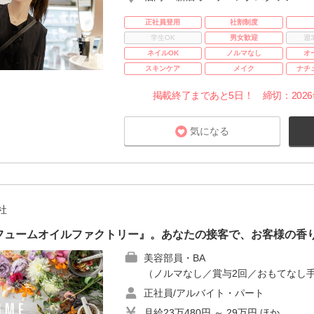
正社員登用
社割制度
学生OK
男女歓迎
週
ネイルOK
ノルマなし
オ
スキンケア
メイク
ナチ
掲載終了まであと5日！ 締切：2026年8
気になる
社
フュームオイルファクトリー』。あなたの接客で、お客様の香
美容部員・BA
（ノルマなし／賞与2回／おもてなし手
正社員/アルバイト・パート
月給23万480円 ～ 29万円 ほか