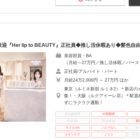
Her lip to BEAUTY』正社員◆推し活休暇あり◆髪色自
美容部員・BA
（月給～27万円／推し活休暇／バース
正社員/アルバイト・パート
月給24万2,000円 ～ 27万円 ほか
東京（ルミネ新宿 ルミネ2）＊新店の
集！・大阪（ルクアイーレ店）＊駅直
ずにラクラク通勤！
正社員登用
社割制度
学生OK
男女歓迎
週
ネイルOK
ノルマなし
オ
スキンケア
メイク
ナチ