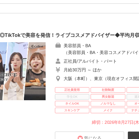
◎TikTokで美容を発信！ライブコスメアドバイザー◆平均月収
美容部員・BA
（美容部員・BA・美容コスメアドバイ
正社員/アルバイト・パート
月給30万円 ～ ほか
大阪（本町）、東京（現在オフィス開
正社員登用
社割制度
学生OK
男女歓迎
週
ネイルOK
ノルマなし
オ
スキンケア
メイク
ナチ
締切：2026年8月27日(木
気になる