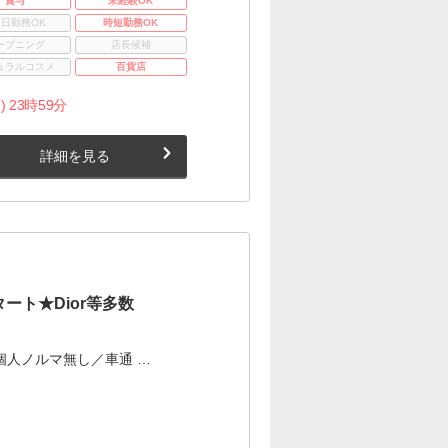
賞与
未経験OK
3日勤務OK
時短勤務OK
ープニング
店長候補
ュラルコスメ
百貨店
) 23時59分
詳細を見る
ト★Dior等多数
個人ノルマ無し／車通 …