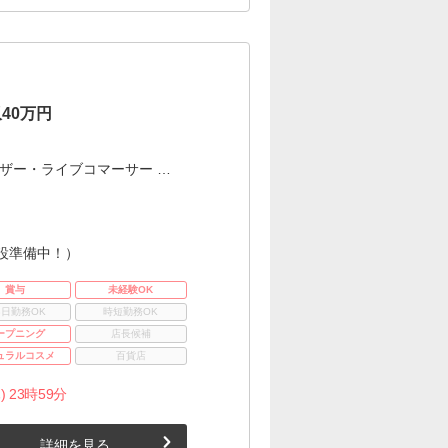
40万円
ザー・ライブコマーサー …
設準備中！）
賞与
未経験OK
3日勤務OK
時短勤務OK
ープニング
店長候補
ュラルコスメ
百貨店
) 23時59分
詳細を見る