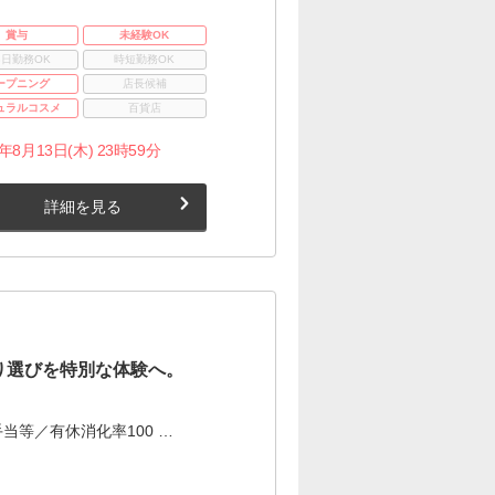
賞与
未経験OK
3日勤務OK
時短勤務OK
ープニング
店長候補
ュラルコスメ
百貨店
月13日(木) 23時59分
詳細を見る
り選びを特別な体験へ。
当等／有休消化率100 …