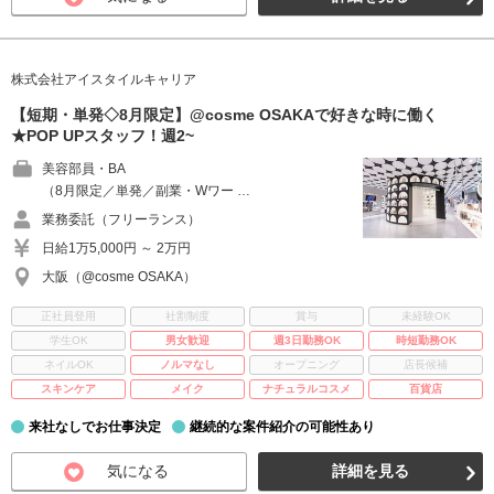
株式会社アイスタイルキャリア
【短期・単発◇8月限定】@cosme OSAKAで好きな時に働く
★POP UPスタッフ！週2~
美容部員・BA
（8月限定／単発／副業・Wワー …
業務委託（フリーランス）
日給1万5,000円 ～ 2万円
大阪（@cosme OSAKA）
正社員登用
社割制度
賞与
未経験OK
学生OK
男女歓迎
週3日勤務OK
時短勤務OK
ネイルOK
ノルマなし
オープニング
店長候補
スキンケア
メイク
ナチュラルコスメ
百貨店
来社なしでお仕事決定
継続的な案件紹介の可能性あり
気になる
詳細を見る