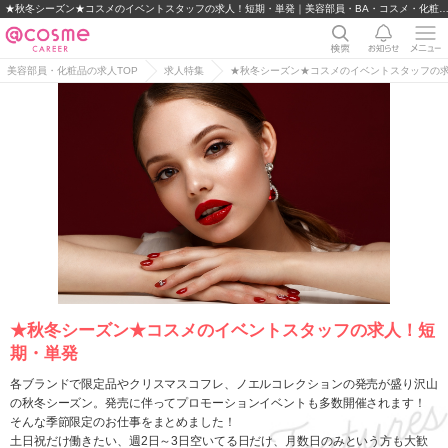
★秋冬シーズン★コスメのイベントスタッフの求人！短期・単発｜美容部員・BA・コスメ・化粧品業界の求人
美容部員・化粧品の求人TOP
求人特集
★秋冬シーズン★コスメのイベントスタッフの
★秋冬シーズン★コスメのイベントスタッフの求人！短
期・単発
各ブランドで限定品やクリスマスコフレ、ノエルコレクションの発売が盛り沢山
の秋冬シーズン。発売に伴ってプロモーションイベントも多数開催されます！
そんな季節限定のお仕事をまとめました！
土日祝だけ働きたい、週2日～3日空いてる日だけ、月数日のみという方も大歓