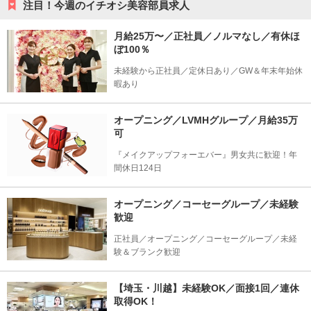
注目！今週のイチオシ美容部員求人
月給25万〜／正社員／ノルマなし／有休ほ
ぼ100％
未経験から正社員／定休日あり／GW＆年末年始休
暇あり
オープニング／LVMHグループ／月給35万
可
『メイクアップフォーエバー』男女共に歓迎！年
間休日124日
オープニング／コーセーグループ／未経験
歓迎
正社員／オープニング／コーセーグループ／未経
験＆ブランク歓迎
【埼玉・川越】未経験OK／面接1回／連休
取得OK！