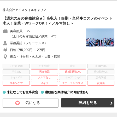
株式会社アイスタイルキャリア
【週末のみの稼働歓迎★】高収入！短期・単発◆コスメのイベント
求人！副業・WワークOK！＜ノルマ無し＞
美容部員・BA
（土日のみ稼働歓迎／副業・Wワ …
業務委託（フリーランス）
日給1万5,000円 ～ 2万円
東京・神奈川・名古屋・大阪・福岡
正社員登用
社割制度
賞与
未経験OK
学生OK
男女歓迎
週3日勤務OK
時短勤務OK
ネイルOK
ノルマなし
オープニング
店長候補
スキンケア
メイク
ナチュラルコスメ
百貨店
来社なしでお仕事決定
継続的な案件紹介の可能性あり
気になる
詳細を見る