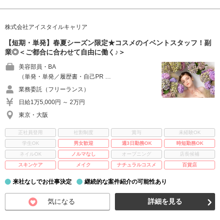
株式会社アイスタイルキャリア
【短期・単発】春夏シーズン限定★コスメのイベントスタッフ！副
業◎＜ご都合に合わせて自由に働く♪＞
美容部員・BA
（単発・単発／履歴書・自己PR …
業務委託（フリーランス）
日給1万5,000円 ～ 2万円
東京・大阪
正社員登用
社割制度
賞与
未経験OK
学生OK
男女歓迎
週3日勤務OK
時短勤務OK
ネイルOK
ノルマなし
オープニング
店長候補
スキンケア
メイク
ナチュラルコスメ
百貨店
来社なしでお仕事決定
継続的な案件紹介の可能性あり
気になる
詳細を見る