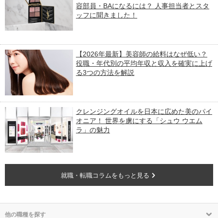
容部員・BAになるには？ 人事担当者とスタ
ッフに聞きました！
【2026年最新】美容師の給料はなぜ低い？
役職・年代別の平均年収と収入を確実に上げ
る3つの方法を解説
クレンジングオイルを日本に広めた美のパイ
オニア！ 世界を虜にする「シュウ ウエム
ラ」の魅力
就職・転職コラムをもっと見る
他の職種を探す