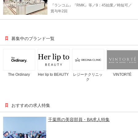
『ランコム』『RMK』等／9：45始業／時短可／
賞与年2回
募集中のブランド一覧
The Ordinary
Her lip to BEAUTY
レジーナクリニッ
VINTORTÉ
ク
おすすめの求人特集
千葉県の美容部員・BA求人特集