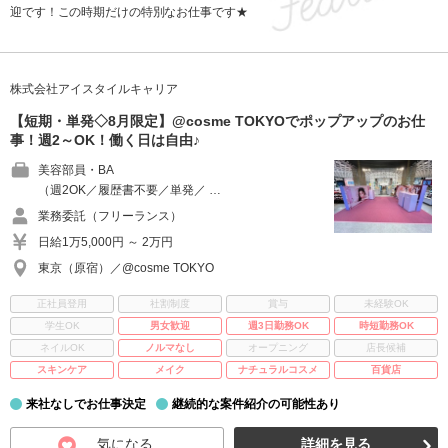
迎です！この時期だけの特別なお仕事です★
株式会社アイスタイルキャリア
【短期・単発◇8月限定】@cosme TOKYOでポップアップのお仕
事！週2～OK！働く日は自由♪
美容部員・BA
（週2OK／履歴書不要／単発／ …
業務委託（フリーランス）
日給1万5,000円 ～ 2万円
東京（原宿）／@cosme TOKYO
正社員登用
社割制度
賞与
未経験OK
学生OK
男女歓迎
週3日勤務OK
時短勤務OK
ネイルOK
ノルマなし
オープニング
店長候補
スキンケア
メイク
ナチュラルコスメ
百貨店
来社なしでお仕事決定
継続的な案件紹介の可能性あり
気になる
詳細を見る