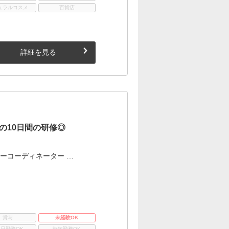
ュラルコスメ
百貨店
詳細を見る
の10日間の研修◎
ィーコーディネーター …
賞与
未経験OK
3日勤務OK
時短勤務OK