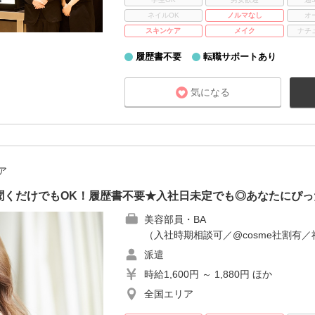
ネイルOK
ノルマなし
オ
スキンケア
メイク
ナチ
履歴書不要
転職サポートあり
気になる
ア
聞くだけでもOK！履歴書不要★入社日未定でも◎あなたにぴっ
美容部員・BA
（入社時期相談可／@cosme社割有／
派遣
時給1,600円 ～ 1,880円 ほか
全国エリア