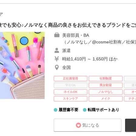
ア
験でも安心♪ノルマなく商品の良さをお伝えできるブランドをご
美容部員・BA
（ノルマなし／@cosme社割有／社保
派遣
時給1,410円 ～ 1,650円 ほか
全国
正社員登用
社割制度
学生OK
男女歓迎
週
ネイルOK
ノルマなし
オ
スキンケア
メイク
ナチ
履歴書不要
転職サポートあり
気になる