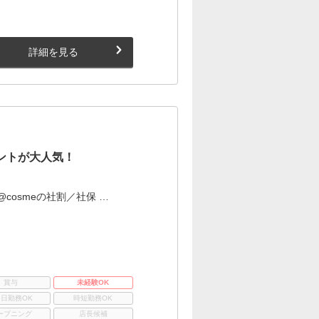
詳細を見る
ントが大人気！
osmeの社割／社保 …
賞与
未経験OK
3日勤務OK
時短勤務OK
ープニング
店長候補