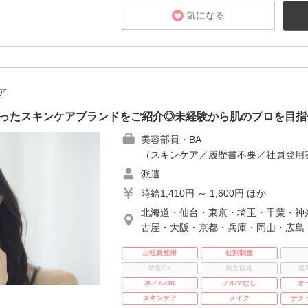
気になる
ア
合ったスキンケアブランドをご紹介◎未経験から肌のプロを目指
美容部員・BA
（スキンケア／履歴書不要／社員登用
派遣
時給1,410円 ～ 1,600円 ほか
北海道・仙台・東京・埼玉・千葉・神
古屋・大阪・京都・兵庫・岡山・広島
正社員登用
社割制度
学生OK
男女歓迎
週
ネイルOK
ノルマなし
オ
スキンケア
メイク
ナチ