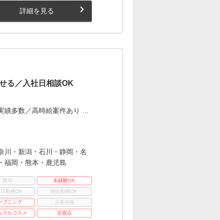
詳細を見る
せる／入社日相談OK
実績多数／高時給案件あり …
奈川・新潟・石川・静岡・名
・福岡・熊本・鹿児島
賞与
未経験OK
3日勤務OK
時短勤務OK
ープニング
店長候補
ュラルコスメ
百貨店