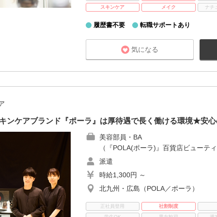
スキンケア
メイク
ナチ
履歴書不要
転職サポートあり
気になる
ア
スキンケアブランド『ポーラ』は厚待遇で長く働ける環境★安心
美容部員・BA
（『POLA(ポーラ)』百貨店ビューテ
派遣
時給1,300円 ～
北九州・広島（POLA／ポーラ）
正社員登用
社割制度
学生OK
男女歓迎
週