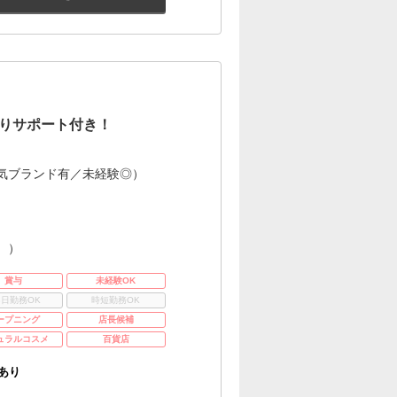
りサポート付き！
気ブランド有／未経験◎）
。）
賞与
未経験OK
3日勤務OK
時短勤務OK
ープニング
店長候補
ュラルコスメ
百貨店
あり