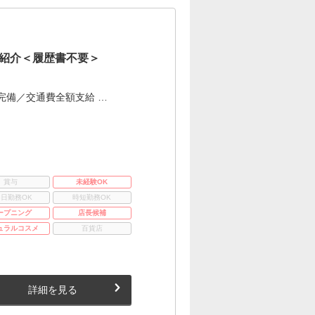
紹介＜履歴書不要＞
完備／交通費全額支給 …
賞与
未経験OK
3日勤務OK
時短勤務OK
ープニング
店長候補
ュラルコスメ
百貨店
詳細を見る