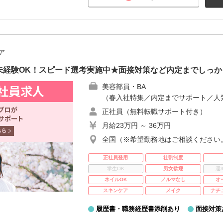
ア
未経験OK！スピード選考実施中★面接対策など内定までしっか
美容部員・BA
（春入社特集／内定までサポート／人
正社員（無料転職サポート付き）
月給23万円 ～ 36万円
全国（※希望勤務地はご相談ください
正社員登用
社割制度
学生OK
男女歓迎
週
ネイルOK
ノルマなし
オ
スキンケア
メイク
ナチ
履歴書・職務経歴書添削あり
面接対策