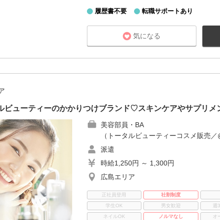
履歴書不要
転職サポートあり
気になる
ア
タルビューティーのかかりつけブランド♡スキンケアやサプリメ
美容部員・BA
（トータルビューティーコスメ販売／@c
派遣
時給1,250円 ～ 1,300円
広島エリア
正社員登用
社割制度
学生OK
男女歓迎
週
ネイルOK
ノルマなし
オ