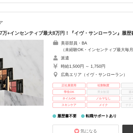
ア
7万+インセンティブ最大8万円！『イヴ・サンローラン』履歴
美容部員・BA
（未経験OK・インセンティブ最大毎月
派遣
時給1,500円 ～ 1,750円
広島エリア（イヴ・サンローラン）
正社員登用
社割制度
学生OK
男女歓迎
週
ネイルOK
ノルマなし
オ
スキンケア
メイク
ナチ
履歴書不要
転職サポートあり
気になる