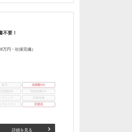
書不要！
8万円・社保完備）
賞与
未経験OK
3日勤務OK
時短勤務OK
ープニング
店長候補
ュラルコスメ
百貨店
詳細を見る