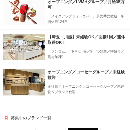
オープニング／LVMHグループ／月給35万
可
『メイクアップフォーエバー』男女共に歓迎！年
間休日124日
【埼玉・川越】未経験OK／面接1回／連休
取得OK！
『ランコム』『RMK』等／9：45始業／時短可／
賞与年2回
オープニング／コーセーグループ／未経験
歓迎
正社員／オープニング／コーセーグループ／未経
験＆ブランク歓迎
募集中のブランド一覧