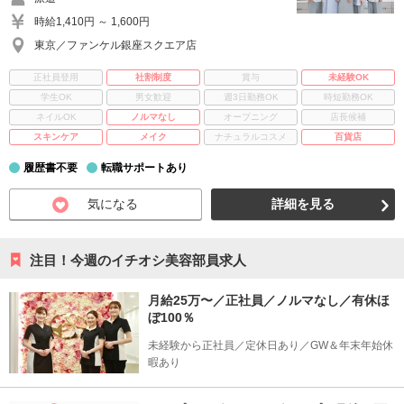
時給1,410円 ～ 1,600円
東京／ファンケル銀座スクエア店
正社員登用
社割制度
賞与
未経験OK
学生OK
男女歓迎
週3日勤務OK
時短勤務OK
ネイルOK
ノルマなし
オープニング
店長候補
スキンケア
メイク
ナチュラルコスメ
百貨店
履歴書不要
転職サポートあり
気になる
詳細を見る
注目！今週のイチオシ美容部員求人
月給25万〜／正社員／ノルマなし／有休ほ
ぼ100％
未経験から正社員／定休日あり／GW＆年末年始休
暇あり