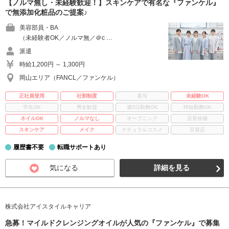
【ノルマ無し・未経験歓迎！】スキンケアで有名な『ファンケル』
で無添加化粧品のご提案♪
美容部員・BA
（未経験者OK／ノルマ無／＠c …
派遣
時給1,200円 ～ 1,300円
岡山エリア（FANCL／ファンケル）
正社員登用
社割制度
賞与
未経験OK
学生OK
男女歓迎
週3日勤務OK
時短勤務OK
ネイルOK
ノルマなし
オープニング
店長候補
スキンケア
メイク
ナチュラルコスメ
百貨店
履歴書不要
転職サポートあり
気になる
詳細を見る
株式会社アイスタイルキャリア
急募！マイルドクレンジングオイルが人気の『ファンケル』で募集