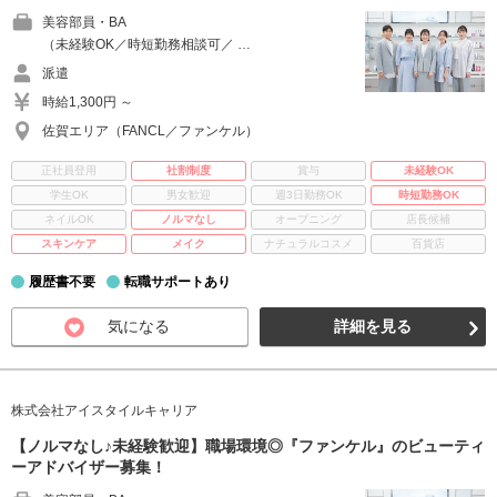
美容部員・BA
（未経験OK／時短勤務相談可／ …
派遣
時給1,300円 ～
佐賀エリア（FANCL／ファンケル）
正社員登用
社割制度
賞与
未経験OK
学生OK
男女歓迎
週3日勤務OK
時短勤務OK
ネイルOK
ノルマなし
オープニング
店長候補
スキンケア
メイク
ナチュラルコスメ
百貨店
履歴書不要
転職サポートあり
気になる
詳細を見る
株式会社アイスタイルキャリア
【ノルマなし♪未経験歓迎】職場環境◎『ファンケル』のビューティ
ーアドバイザー募集！