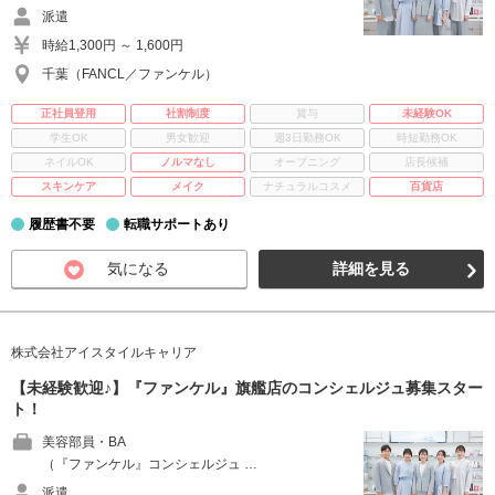
派遣
時給1,300円 ～ 1,600円
千葉（FANCL／ファンケル）
正社員登用
社割制度
賞与
未経験OK
学生OK
男女歓迎
週3日勤務OK
時短勤務OK
ネイルOK
ノルマなし
オープニング
店長候補
スキンケア
メイク
ナチュラルコスメ
百貨店
履歴書不要
転職サポートあり
気になる
詳細を見る
株式会社アイスタイルキャリア
【未経験歓迎♪】『ファンケル』旗艦店のコンシェルジュ募集スター
ト！
美容部員・BA
（『ファンケル』コンシェルジュ …
派遣