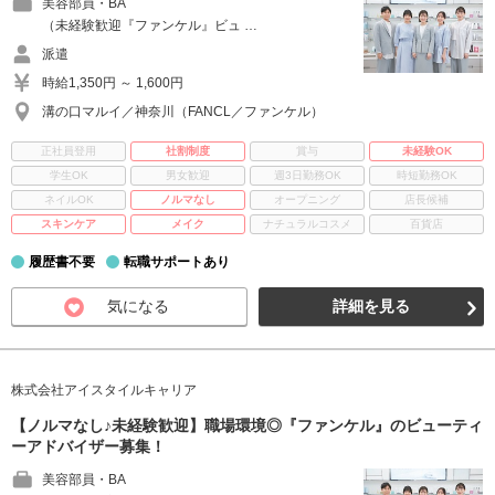
美容部員・BA
（未経験歓迎『ファンケル』ビュ …
派遣
時給1,350円 ～ 1,600円
溝の口マルイ／神奈川（FANCL／ファンケル）
正社員登用
社割制度
賞与
未経験OK
学生OK
男女歓迎
週3日勤務OK
時短勤務OK
ネイルOK
ノルマなし
オープニング
店長候補
スキンケア
メイク
ナチュラルコスメ
百貨店
履歴書不要
転職サポートあり
気になる
詳細を見る
株式会社アイスタイルキャリア
【ノルマなし♪未経験歓迎】職場環境◎『ファンケル』のビューティ
ーアドバイザー募集！
美容部員・BA