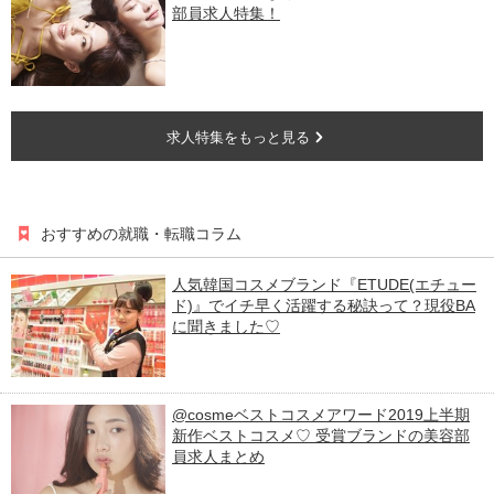
部員求人特集！
求人特集をもっと見る
おすすめの就職・転職コラム
人気韓国コスメブランド『ETUDE(エチュー
ド)』でイチ早く活躍する秘訣って？現役BA
に聞きました♡
@cosmeベストコスメアワード2019上半期
新作ベストコスメ♡ 受賞ブランドの美容部
員求人まとめ