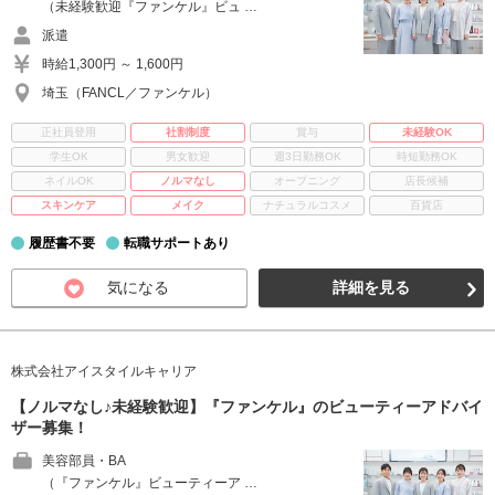
（未経験歓迎『ファンケル』ビュ …
派遣
時給1,300円 ～ 1,600円
埼玉（FANCL／ファンケル）
正社員登用
社割制度
賞与
未経験OK
学生OK
男女歓迎
週3日勤務OK
時短勤務OK
ネイルOK
ノルマなし
オープニング
店長候補
スキンケア
メイク
ナチュラルコスメ
百貨店
履歴書不要
転職サポートあり
気になる
詳細を見る
株式会社アイスタイルキャリア
【ノルマなし♪未経験歓迎】『ファンケル』のビューティーアドバイ
ザー募集！
美容部員・BA
（『ファンケル』ビューティーア …