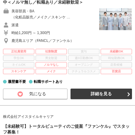
中＜ノルマ無し／転籍あり／未経験歓迎＞
美容部員・BA
（化粧品販売／メイク／スキンケ …
派遣
時給1,200円 ～ 1,300円
鹿児島エリア（FANCL／ファンケル）
正社員登用
社割制度
賞与
未経験OK
学生OK
男女歓迎
週3日勤務OK
時短勤務OK
ネイルOK
ノルマなし
オープニング
店長候補
スキンケア
メイク
ナチュラルコスメ
百貨店
履歴書不要
転職サポートあり
気になる
詳細を見る
株式会社アイスタイルキャリア
【未経験可】トータルビューティのご提案『ファンケル』でスタッ
フ募集！