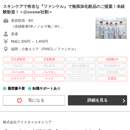
スキンケアで有名な『ファンケル』で無添加化粧品のご提案！未経
験歓迎！＜@cosme社割＞
美容部員・BA
（未経験者OK／ノルマ無／＠c …
派遣
時給1,300円 ～ 1,400円
福岡・小倉エリア（FANCL／ファンケル）
正社員登用
社割制度
賞与
未経験OK
学生OK
男女歓迎
週3日勤務OK
時短勤務OK
ネイルOK
ノルマなし
オープニング
店長候補
スキンケア
メイク
ナチュラルコスメ
百貨店
履歴書不要
転職サポートあり
気になる
詳細を見る
株式会社アイスタイルキャリア