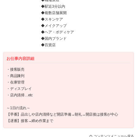
◆職場禁煙
◆駅近3分以内
◆複数店舗展開
◆スキンケア
◆メイクアップ
◆ヘア・ボディケア
◆国内ブランド
◆百貨店
お仕事内容詳細
・接客販売
・商品陳列
・在庫管理
・ディスプレイ
・店内清掃…etc
～1日の流れ～
【早番】品出しや店内清掃など開店準備→朝礼→開店後は接客が中心
【遅番】接客→締め作業まで
コンテンツメニューへ戻る