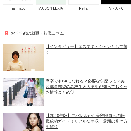
nailmatic
MAISON LEXIA
ReFa
M・A・C
おすすめの就職・転職コラム
【インタビュー】エステティシャンとして輝
く
高卒でもBAになれる？必要な学歴って？美
容部員志望の高校生＆大学生が知っておくべ
き情報まとめ♡
【2026年版】アパレルから美容部員への転
職成功ガイド！リアルな年収・最新の働き方
を解説