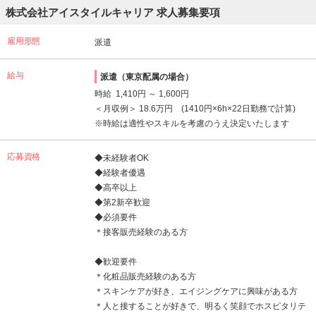
株式会社アイスタイルキャリア 求人募集要項
雇用形態
派遣
給与
派遣（東京配属の場合）
時給 1,410円 ～ 1,600円
＜月収例＞ 18.6万円 (1410円×6h×22日勤務で計算)
※時給は適性やスキルを考慮のうえ決定いたします
応募資格
◆未経験者OK
◆経験者優遇
◆高卒以上
◆第2新卒歓迎
◆必須要件
＊接客販売経験のある方
◆歓迎要件
＊化粧品販売経験のある方
＊スキンケアが好き、エイジングケアに興味がある方
＊人と接することが好きで、明るく笑顔でホスピタリテ