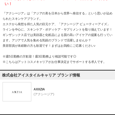
い！
『アクシージア』は「アジアの美を日本から世界へ発信する」という思いが込め
られたスキンケアブランド。
エステから発想を得た人気の目元ケア、「アクシージア ビューティーアイズ」
ラインを中心に、スキンケア・ボディケア・サプリメントを取り揃えています！
ギンザシックス店では美顔器と化粧品による質の高いアイケアの提案も行ってい
ます。アジアで人気を集める気鋭のブランドで活躍しませんか？
美容部員が未経験の方も歓迎です！まずはお気軽にご応募ください♪
※週5日勤務の方歓迎！週3日勤務より相談可能です◎
※こちらはアットコスメキャリアがお仕事決定までサポートする求人です。
株式会社アイスタイルキャリア ブランド情報
AXXZIA
(アクシージア)