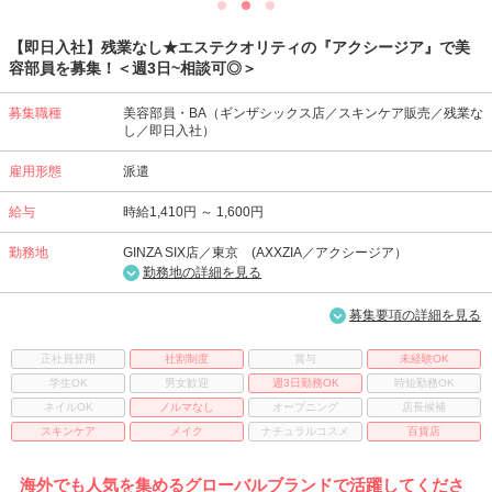
【即日入社】残業なし★エステクオリティの『アクシージア』で美
容部員を募集！＜週3日~相談可◎＞
募集職種
美容部員・BA（ギンザシックス店／スキンケア販売／残業な
し／即日入社）
雇用形態
派遣
給与
時給1,410円 ～ 1,600円
勤務地
GINZA SIX店／東京 (AXXZIA／アクシージア）
勤務地の詳細を見る
募集要項の詳細を見る
正社員登用
社割制度
賞与
未経験OK
学生OK
男女歓迎
週3日勤務OK
時短勤務OK
ネイルOK
ノルマなし
オープニング
店長候補
スキンケア
メイク
ナチュラルコスメ
百貨店
海外でも人気を集めるグローバルブランドで活躍してくださ