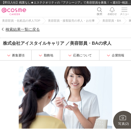
【即日入社】残業なし★エステクオリティの『アクシージア』で美容部員を募集！＜週3日~相談可◎＞
美容部員・化粧品の求人TOP
美容部員・接客販売の求人・お仕事
美容部員・BA
検索結果一覧に戻る
株式会社アイスタイルキャリア
／
美容部員・BA
の求人
募集要項
勤務地
応募について
企業情報
写真(2)