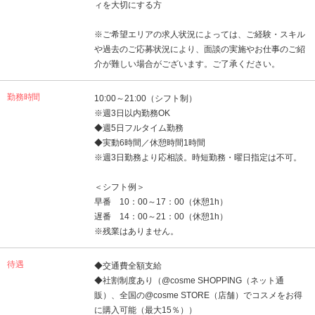
ィを大切にする方
※ご希望エリアの求人状況によっては、ご経験・スキル
や過去のご応募状況により、面談の実施やお仕事のご紹
介が難しい場合がございます。ご了承ください。
勤務時間
10:00～21:00（シフト制）
※週3日以内勤務OK
◆週5日フルタイム勤務
◆実動6時間／休憩時間1時間
※週3日勤務より応相談。時短勤務・曜日指定は不可。
＜シフト例＞
早番 10：00～17：00（休憩1h）
遅番 14：00～21：00（休憩1h）
※残業はありません。
待遇
◆交通費全額支給
◆社割制度あり（@cosme SHOPPING（ネット通
販）、全国の@cosme STORE（店舗）でコスメをお得
に購入可能（最大15％））