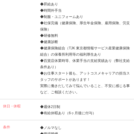
◆昇給あり
◆時間外手当
◆制服・ユニフォームあり
◆社保完備（健康保険、厚生年金保険、雇用保険、労災
保険）
◆研修無料
◆健康診断
◆健康保険組合（TJK 東京都情報サービス産業健康保険
組合）の保養所利用等の福利厚生あり
◆百貨店休業時等、休業手当の支給実績あり（弊社支給
条件あり）
◆お仕事スタート後も、アットコスメキャリアの担当ス
タッフのサポートがあります！
実際に働きだしてみて悩んでいること、不安に感じる事
など、ご相談ください。
休日・休暇
◆週休2日制
◆有給休暇あり（6ヶ月後に付与）
条件
◆ノルマなし