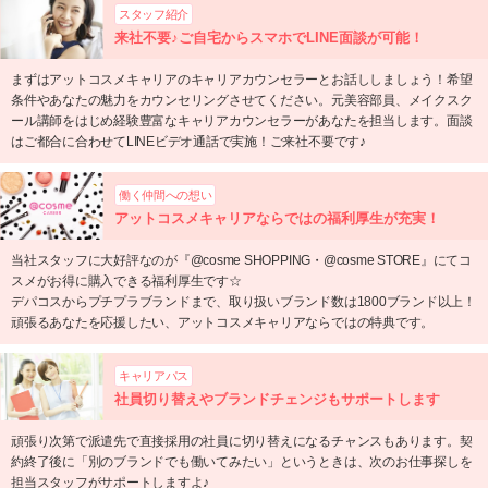
スタッフ紹介
来社不要♪ご自宅からスマホでLINE面談が可能！
まずはアットコスメキャリアのキャリアカウンセラーとお話ししましょう！希望
条件やあなたの魅力をカウンセリングさせてください。元美容部員、メイクスク
ール講師をはじめ経験豊富なキャリアカウンセラーがあなたを担当します。面談
はご都合に合わせてLINEビデオ通話で実施！ご来社不要です♪
働く仲間への想い
アットコスメキャリアならではの福利厚生が充実！
当社スタッフに大好評なのが『@cosme SHOPPING・@cosme STORE』にてコ
スメがお得に購入できる福利厚生です☆
デパコスからプチプラブランドまで、取り扱いブランド数は1800ブランド以上！
頑張るあなたを応援したい、アットコスメキャリアならではの特典です。
キャリアパス
社員切り替えやブランドチェンジもサポートします
頑張り次第で派遣先で直接採用の社員に切り替えになるチャンスもあります。契
約終了後に「別のブランドでも働いてみたい」というときは、次のお仕事探しを
担当スタッフがサポートしますよ♪