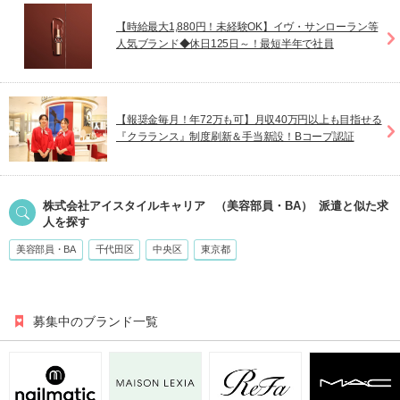
【時給最大1,880円！未経験OK】イヴ・サンローラン等
人気ブランド◆休日125日～！最短半年で社員
【報奨金毎月！年72万も可】月収40万円以上も目指せる
『クラランス』制度刷新＆手当新設！Bコープ認証
株式会社アイスタイルキャリア
（美容部員・BA）
派遣
と似た求
人を探す
美容部員・BA
千代田区
中央区
東京都
募集中のブランド一覧